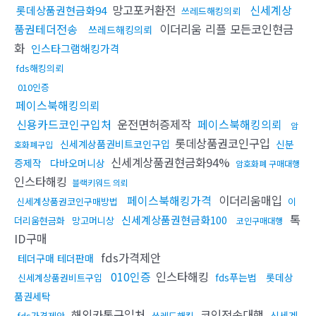
망고포커환전
신세계상
롯데상품권현금화94
쓰레드해킹의뢰
품권테더전송
이더리움 리플 모든코인현금
쓰레드해킹의뢰
화
인스타그램해킹가격
fds해킹의뢰
010인증
페이스북해킹의뢰
신용카드코인구입처
운전면허증제작
페이스북해킹의뢰
암
롯데상품권코인구입
신세계상품권비트코인구입
신분
호화폐구입
신세계상품권현금화94%
증제작
다바오머니상
암호화폐 구매대행
인스타해킹
블랙키워드 의뢰
페이스북해킹가격
이더리움매입
신세계상품권코인구매방법
이
톡
신세계상품권현금화100
더리움현금화
망고머니상
코인구매대행
ID구매
fds가격제안
테더구매 테더판매
010인증
인스타해킹
fds푸는법
롯데상
신세계상품권비트구입
품권세탁
해외카톡구입처
코인전송대행
신세계
fds가격제안
쓰레드해킹