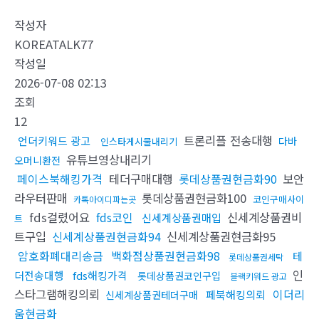
작성자
KOREATALK77
작성일
2026-07-08 02:13
조회
12
트론리플 전송대행
언더키워드 광고
다바
인스타게시물내리기
유튜브영상내리기
오머니환전
페이스북해킹가격
테더구매대행
롯데상품권현금화90
보안
라우터판매
롯데상품권현금화100
코인구매사이
카톡아이디파는곳
fds걸렸어요
fds코인
신세계상품권비
신세계상품권매입
트
트구입
신세계상품권현금화94
신세계상품권현금화95
암호화폐대리송금
백화점상품권현금화98
테
롯데상품권세탁
인
더전송대행
fds해킹가격
롯데상품권코인구입
블랙키워드 광고
스타그램해킹의뢰
이더리
페북해킹의뢰
신세계상품권테더구매
움현금화