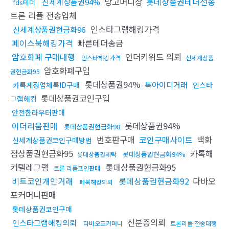
망고머니상
롯데상품권테더전송
신세계상품권94%
fds테더
트론 리플 전송업체
인스타그램해킹가격
신세계상품권현금화96
페이스북해킹가격
빠른테더송금
암호화폐 구매대행
언더키워드 의뢰
인스타해킹가격
신세계상품
암호화폐구입
권현금화95
롯데상품권94%
톡아이디거래
카톡계정업체톡ID구매
인스타
롯데상품권코인구입
그램해킹
안전한라우터판매
이더리움판매
롯데상품권94%
롯데상품권현금화98
번호판구매
코인구매사이트
백화
신세계상품권코인구매방법
점상품권현금화95
카톡해
롯데상품권현금화94%
롯데상품권세탁
커텔레그램
롯데상품권현금화95
트론 리플코인판매
비트코인개인거래
롯데상품권현금화92
다바오
페북해킹의뢰
포커머니판매
롯데상품권코인구매
신분증의뢰
인스타그램해킹의뢰
다바오포커머니
트론리플 전송대행