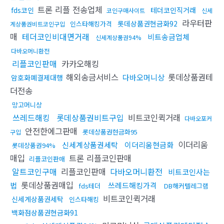
트론 리플 전송업체
fds코인
테더코인직거래
코인구매사이트
신세
라우터판
롯데상품권현금화92
인스타해킹가격
계상품권비트코인구입
매
테더코인비대면거래
비트송금업체
신세계상품권94%
다바오머니환전
리플코인판매
카카오해킹
해외송금서비스
롯데상품권테
다바오머니상
암호화폐결제대행
더전송
망고머니상
쓰레드해킹
롯데상품권비트구입
비트코인퀵거래
다바오포커
안전한에그판매
롯데상품권현금화95
구입
이더리움
신세계상품권세탁
이더리움현금화
롯데상품권94%
매입
트론 리플코인판매
리플코인판매
알트코인구매
리플코인판매
다바오머니환전
비트코인사는
롯데상품권매입
법
쓰레드해킹가격
fds테더
DB해커텔레그램
비트코인퀵거래
신세계상품권세탁
인스타해킹
백화점상품권현금화91