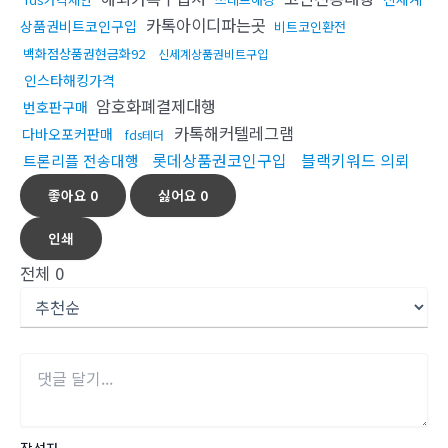
카톡아이디파는곳
상품권비트코인구입
비트코인환전
백화점상품권현금화92
신세계상품권비트구입
인스타해킹가격
암호화폐결제대행
번호판구매
카톡해커텔레그램
다바오포커판매
fds테더
롯데상품권코인구입
블랙키워드 의뢰
트론리플 전송대행
좋아요
0
싫어요
0
인쇄
전체
0
작성자