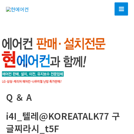
콘
텐
Mai
츠
Men
로
건
너
뛰
기
Q ＆ A
i4I_텔레@KOREATALK77 구
글찌라시_t5F