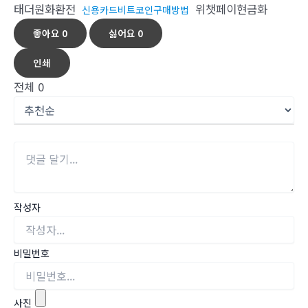
태더원화환전
위챗페이현금화
신용카드비트코인구매방법
좋아요
0
싫어요
0
인쇄
전체
0
작성자
비밀번호
사진