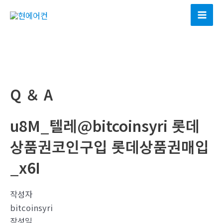
콘
텐
Mai
츠
Men
로
건
너
뛰
Q ＆ A
기
u8M_텔레@bitcoinsyri 롯데
상품권코인구입 롯데상품권매입
_x6I
작성자
bitcoinsyri
작성일