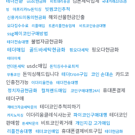
검돈세탁업체
테더전환
usdc현금화
비트대리송금
국내거래소fds증
빗썸코인추적
아프리카tv돈믹싱
빙
해외선물현금인출
신용카드미동의현금화
오다집수수료
리플매입
트론리플전송업체
비트코인송금대행
ssg페이코인구매방법
불법자금현금화
테더전송대행
테더매입
골드바세탁현금화
핑오다현금화
핑오다세탁
테더이체
usdc매입
언더돈세탁
돈믹싱수수료최저
돈믹싱해드립니다
카드코
테더tron구입
코인 손대손
무통코인
인충전가능
이더리움전송
테더전송대행
휴대폰결제
정치자금현금화
컬쳐랜드매입
코인구매대행24시
테더구매
테더코인추척피하기
재테크자금세탁문의
이더리움클레식사는곳
테더코인
파이코인구매대행
카지노믹싱
판매함
비트코인퀵거래
개인지갑 고가매입
돈세탁문의
휴대폰결제비트구입
리플전송대행
테더코인매입
테더현금화