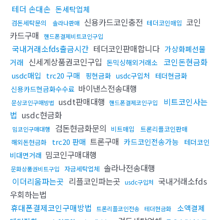
테더 손대손
돈세탁업체
신용카드코인충전
코인
검돈세탁문의
테더코인매입
솔라나판매
카드구매
핸드폰결제비트코인구입
국내거래소fds출금시간
테더코인판매합니다
가상화폐선물
신세계상품권코인구입
코인돈현금화
거래
돈믹싱해외거래소
usdc매입
trc20 구매
핑현금화
usdc구입처
테더현금화
바이낸스전송대행
신용카드현금화수수료
usdt판매대행
비트코인사는
문상코인구매방법
핸드폰결제코인구입
법
usdc현금화
검돈현금화문의
비트매입
트론리플코인판매
밈코인구매대행
트론구매
trc20 판매
카드코인전송가능
테더코인
해외돈현금화
밈코인구매대행
비대면거래
솔라나전송대행
자금세탁업체
문화상품권비트구입
이더리움파는곳
리플코인파는곳
국내거래소fds
usdc구입처
우회하는법
휴대폰결제코인구매방법
소액결제
트론리플코인전송
테더현금화