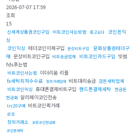
2026-07-07 17:59
조회
15
코인돈믹
신세계상품권코인구입
비트코인사는방법
중고오다
싱
코인믹싱
테더코인이체구입
문화상품권테더구
문상비트구입
매
문상비트코인구입
비트코인카드구입
빗썸
비트송금업체
fds푸는법
이더리움 리플
비트코인사는법
fx세탁최저수수료
비트대리송금
검돈세탁업체
장외거래업체
휴대폰결제비트구입
핸드폰결제세탁
비트코인믹싱
현금돈
알리페이코인전송
현금화
비트코인퀵거래
trc20구매
상코
장외거래소
모든코인현금화
코인돈세탁