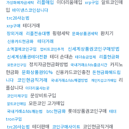
리플매입
이더리움매입
알트코인매
xrp구입
가상화폐자금세탁
입
바이낸스코인삽니다
trc20사는법
테더거래
xrp구매
횡령세탁
환치기
장외거래
리플전송대행
문화상품권세탁
테더거래
신용카드현금화
신세계상품권코인구매방법
소액결제코인구입
업비트코인추적
테더 손대손
신세계상품권테더전환
리플현금화
테더송금업체
정치자금현금화방법
카지노
국내거래소fds출금시간
모든코인구입
현금화
문화상품권91%
신용카드코인충전
돈현금화해드립
코인현금직거래
리
니다
국내거래소fds해결방법
개인지갑고가매입
플삽니다
이더리움사는곳
문상비트구입
코인이체구입
모든코인 고가매입
알트코인매입
롯데상품권코인구매
btc현금화
국내거래소fds깨는법
테더
tron구입
테더판매
코인현금직거래
trc20사는법
코인구매사이트