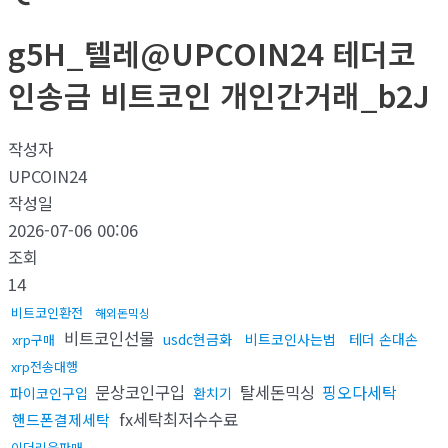
g5H_텔레@UPCOIN24 테더코
인송금 비트코인 개인간거래_b2J
작성자
UPCOIN24
작성일
2026-07-06 00:06
조회
14
비트코인환전
해외돈믹싱
비트코인선물
usdc현금화
비트코인사는법
테더 손대손
xrp구매
xrp전송대행
문상코인구입
탈세돈믹싱
핑오다세탁
파이코인구입
환치기
fx세탁최저수수료
핸드폰결제세탁
이더리움판매