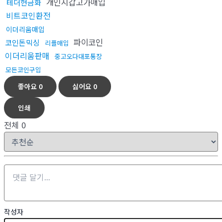
개인지갑고가매입
테더현금화
비트코인환전
이더리움매입
파이코인
코인돈믹싱
리플매입
이더리움판매
중고오다대포통장
모든코인구입
좋아요
0
싫어요
0
인쇄
전체
0
작성자