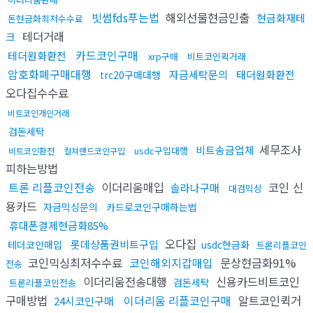
빗썸fds푸는법
해외선물현금인출
현금화재테
돈현금화최저수수료
테더거래
크
카드코인구매
테더원화환전
xrp구매
비트코인퀵거래
암호화폐구매대행
자금세탁문의
태더원화환전
trc20구매대행
오다집수수료
비트코인개인거래
검돈세탁
세무조사
비트송금업체
usdc구입대행
비트코인환전
컬쳐랜드코인구입
피하는방법
트론 리플코인전송
이더리움매입
코인 신
솔라나구매
대검믹싱
용카드
자금믹싱문의
카드로코인구매하는법
휴대폰결제현금화85%
오다집
롯데상품권비트구입
테더코인매입
usdc현금화
트론리플코인
코인믹싱최저수수료
코인해외지갑매입
문상현금화91%
전송
이더리움전송대행
신용카드비트코인
검돈세탁
트론리플코인전송
구매방법
이더리움 리플코인구매
알트코인퀵거
24시코인구매