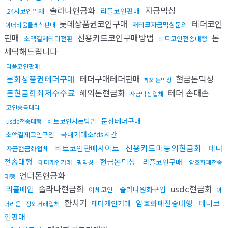
솔라나현금화
자금믹싱
리플코인판매
24시코인업체
롯데상품권코인구매
테더코인
재테크자금믹싱문의
이더리움클레식판매
판매
신용카드코인구매방법
돈
소액결제테더전환
비트코인전송대행
세탁해드립니다
리플코인판매
문화상품권테더구매
테더구매테더판매
현금돈믹싱
해외돈믹싱
돈현금화최저수수료
해외돈현금화
테더 손대손
자금믹싱업체
코인송금대리
문상테더구매
비트코인사는방법
usdc전송대행
국내거래소fds시간
소액결제코인구입
신용카드미동의현금화
비트코인판매사이트
테더
자금현금화업체
전송대행
현금돈믹싱
리플코인구매
테더개인거래
핑믹싱
암호화폐전송
언더돈현금화
대행
솔라나현금화
usdc현금화
리플매입
솔라나원화구입
이체코인
이
환치기
암호화폐전송대행
테더코
테더개인거래
더리움
장외거래업체
인판매