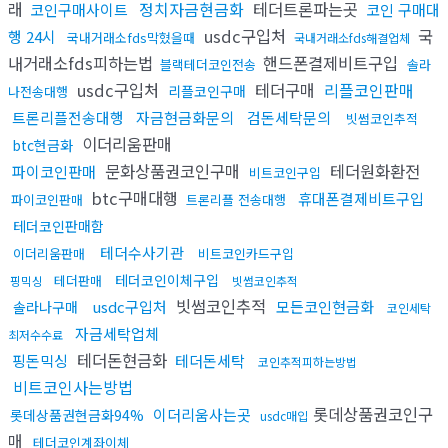
래
정치자금현금화
테더트론파는곳
코인구매사이트
코인 구매대
usdc구입처
국
행 24시
국내거래소fds막혔을때
국내거래소fds해결업체
내거래소fds피하는법
핸드폰결제비트구입
블랙테더코인전송
솔라
usdc구입처
테더구매
리플코인판매
리플코인구매
나전송대행
트론리플전송대행
자금현금화문의
검돈세탁문의
빗썸코인추적
이더리움판매
btc현금화
문화상품권코인구매
테더원화환전
파이코인판매
비트코인구입
btc구매대행
휴대폰결제비트구입
파이코인판매
트론리플 전송대행
테더코인판매함
테더수사기관
이더리움판매
비트코인카드구입
테더코인이체구입
테더판매
핑믹싱
빗썸코인추적
빗썸코인추적
usdc구입처
모든코인현금화
솔라나구매
코인세탁
자금세탁업체
최저수수료
테더돈현금화
핑돈믹싱
테더돈세탁
코인추적피하는방법
비트코인사는방법
롯데상품권코인구
이더리움사는곳
롯데상품권현금화94%
usdc매입
매
테더코인계좌이체