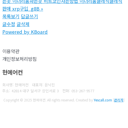
는곳 이더리움파는곳 비트코인사는방법 이더리움클레식클레식
판매 xrp구입_g8B
»
목록보기
답글쓰기
글수정
글삭제
Powered by KBoard
이용약관
개인정보처리방침
현에어컨
회사명: 현에어컨 대표자: 윤낙진
주소: 42814 대구 달서구 상인서로 3
전화:
053-267-9577
Copyright © 2025 현에어컨. All rights reserved.
Created by
Yescall.com
[
관리자
]