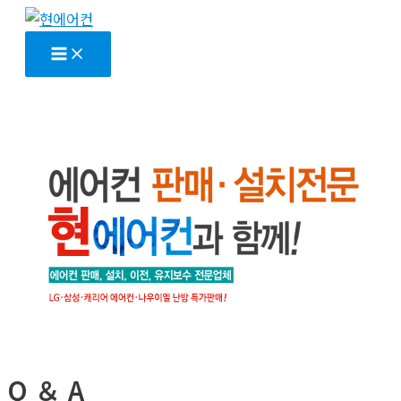
콘
텐
Main
Menu
츠
로
건
너
뛰
기
Q ＆ A