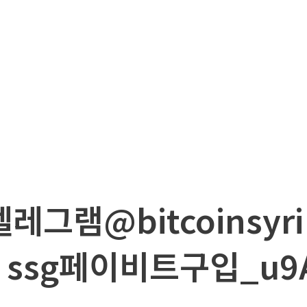
텔레그램@bitcoinsyr
 ssg페이비트구입_u9