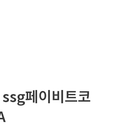
i ssg페이비트코
A