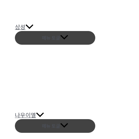
삼성
메뉴 토글
나우이엘
메뉴 토글