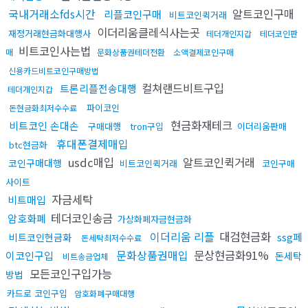
국내거래소fds시간
알트코인구매
리플코인구매
비트코인퀵거래
이더리움클레식사는곳
재정거래현금화대행사
테더개인지갑
테더코인판
비트코인사는법
매
문화상품권테더전환
소액결제코인구매
신용카드비트코인구매방법
컬쳐랜드비트구입
트론리플전송대행
테더개인지갑
파이코인
돈현금화최저수수료
현금화재테크
비트코인 손대손
구매대행
tron구입
이더리움판매
휴대폰결제매입
btc현금화
usdc매입
알트코인퀵거래
코인구매대행
비트코인퀵거래
코인구매
사이트
자금세탁
비트매입
테더코인송금
암호화폐
가상화폐자금현금화
이더리움 리플
대검현금화
ssg페
비트코인현금화
돈세탁최저수수료
문화상품권매입
문상현금화91%
이코인구입
돈세탁
비트송금업체
모든코인구입가능
방법
카드로 코인구입
암호화폐구매대행