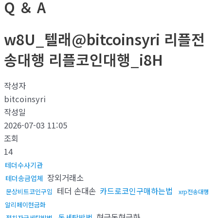
Q ＆ A
w8U_텔래@bitcoinsyri 리플전
송대행 리플코인대행_i8H
작성자
bitcoinsyri
작성일
2026-07-03 11:05
조회
14
테더수사기관
장외거래소
테더송금업체
테더 손대손
카드로코인구매하는법
문상비트코인구입
xrp전송대행
알리페이현금화
현금돈현금화
돈세탁방법
정치자금세탁방법