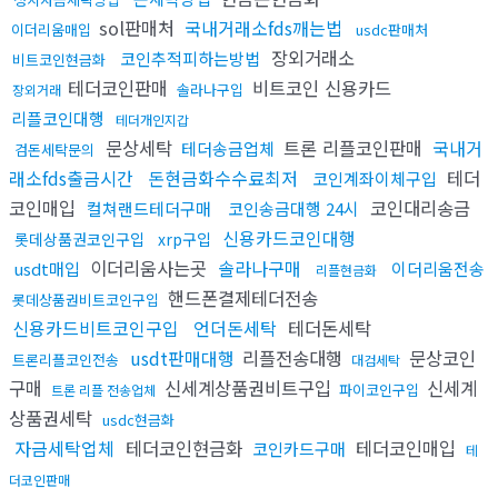
sol판매처
국내거래소fds깨는법
이더리움매입
usdc판매처
장외거래소
코인추적피하는방법
비트코인현금화
테더코인판매
비트코인 신용카드
솔라나구입
장외거래
리플코인대행
테더개인지갑
문상세탁
트론 리플코인판매
국내거
테더송금업체
검돈세탁문의
래소fds출금시간
돈현금화수수료최저
테더
코인계좌이체구입
코인매입
코인대리송금
컬쳐랜드테더구매
코인송금대행 24시
신용카드코인대행
롯데상품권코인구입
xrp구입
이더리움사는곳
솔라나구매
usdt매입
이더리움전송
리플현금화
핸드폰결제테더전송
롯데상품권비트코인구입
신용카드비트코인구입
언더돈세탁
테더돈세탁
usdt판매대행
리플전송대행
문상코인
트론리플코인전송
대검세탁
구매
신세계상품권비트구입
신세계
파이코인구입
트론 리플 전송업체
상품권세탁
usdc현금화
자금세탁업체
테더코인현금화
테더코인매입
코인카드구매
테
더코인판매