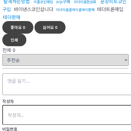
탈세하는방법
문상비트코인
xrp구매
리플코인매입
이더리움현금화
구입
바이낸스코인삽니다
테더트론매입
이더리움클레식클레식판매
테더판매
좋아요
0
싫어요
0
인쇄
전체
0
작성자
비밀번호