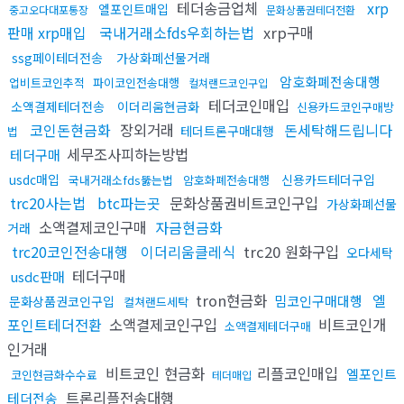
테더송금업체
xrp
엘포인트매입
중고오다대포통장
문화상품권테더전환
판매 xrp매입
국내거래소fds우회하는법
xrp구매
ssg페이테더전송
가상화폐선물거래
암호화폐전송대행
업비트코인추적
파이코인전송대행
컬쳐랜드코인구입
테더코인매입
소액결제테더전송
이더리움현금화
신용카드코인구매방
코인돈현금화
장외거래
돈세탁해드립니다
테더트론구매대행
법
세무조사피하는방법
테더구매
usdc매입
신용카드테더구입
국내거래소fds뚫는법
암호화폐전송대행
trc20사는법
btc파는곳
문화상품권비트코인구입
가상화폐선물
소액결제코인구매
자금현금화
거래
trc20코인전송대행
이더리움클레식
trc20 원화구입
오다세탁
테더구매
usdc판매
tron현금화
엘
밈코인구매대행
문화상품권코인구입
컬쳐랜드세탁
포인트테더전환
소액결제코인구입
비트코인개
소액결제테더구매
인거래
비트코인 현금화
리플코인매입
엘포인트
코인현금화수수료
테더매입
트론리플전송대행
테더전송