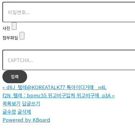
사진
첨부파일
«
d6J_텔레@KOREATALK77 톡아이디거래 _n4L
f2N_텔레 : bpmc55 위고비구입처 위고비구매_o3A
»
목록보기
답글쓰기
글수정
글삭제
Powered by KBoard