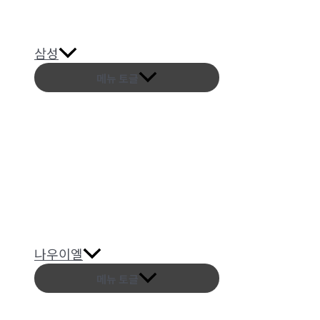
삼성
메뉴 토글
나우이엘
메뉴 토글