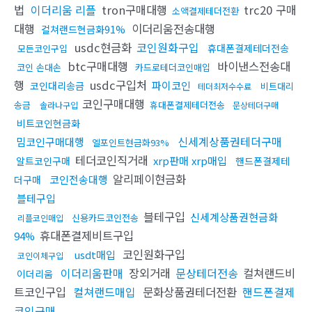
법
이더리움 리플
tron구매대행
trc20 구매
소액결제테더전환
대행
이더리움전송대행
컬쳐랜드현금화91%
usdc현금화
코인원화구입
휴대폰결제테더전송
모든코인구입
btc구매대행
바이낸스전송대
코인 손대손
카드로테더코인매입
행
usdc구입처
파이코인
코인대리송금
비트대리
테더최저수수료
코인구매대행
송금
휴대폰결제테더전송
솔라나구입
문상테더구매
비트코인현금화
신세계상품권테더구매
밈코인구매대행
엘포인트현금화93%
테더코인직거래
xrp판매 xrp매입
알트코인구매
핸드폰결제테
알리페이현금화
코인전송대행
더구매
블테구입
블테구입
신세계상품권현금화
신용카드코인전송
리플코인매입
휴대폰결제비트구입
94%
코인원화구입
usdt매입
코인이체구입
이더리움판매
장외거래
문상테더전송
컬쳐랜드비
이더리움
트코인구입
컬쳐랜드매입
문화상품권테더전환
핸드폰결제
코인구매