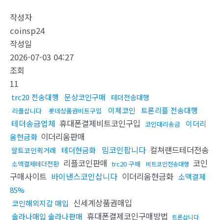
작성자
coinsp24
작성일
2026-07-03 04:27
조회
11
trc20 전송대행
문상코인구매
테더전송대행
이체코인
트론리플 전송대행
리플삽니다
롯데상품권비트구입
테더송금업체
휴대폰결제비트코인구입
이더리
코인대리송금
이더리움판매
움현금화
밈코인팝니다
컬쳐랜드테더전송
테더현금화
알트코인퀵거래
리플코인판매
코인
소액결제테더전환
trc20 구매
비트코인전송대행
구매사이트
바이낸스코인삽니다
이더리움현금화
소액결제
85%
신세계상품권매입
코인해외지갑 매입
휴대폰결제코인구매방법
솔라나매입 솔라나판매
트론삽니다