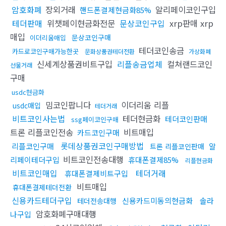
암호화폐
장외거래
알리페이코인구입
핸드폰결제현금화85%
테더판매
위챗페이현금화전문
문상코인구입
xrp판매 xrp
매입
문상코인구매
이더리움매입
테더코인송금
카드로코인구매가능한곳
문화상품권테더전환
가상화폐
신세계상품권비트구입
리플송금업체
컬쳐랜드코인
선물거래
구매
usdc현금화
밈코인팝니다
이더리움 리플
usdc매입
테더거래
비트코인사는법
테더현금화
테더코인판매
ssg페이코인구매
트론 리플코인전송
비트매입
카드코인구매
롯데상품권코인구매방법
리플코인구매
알
트론 리플코인판매
비트코인전송대행
리페이테더구입
휴대폰결제85%
리플현금화
비트코인매입
테더거래
휴대폰결제비트구입
비트매입
휴대폰결제테더전환
신용카드테더구입
신용카드미동의현금화
솔라
테더전송대행
암호화폐구매대행
나구입