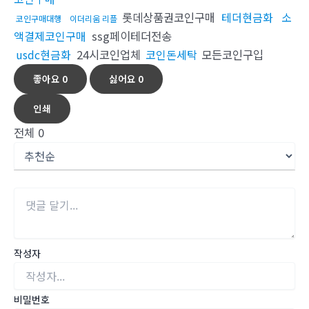
롯데상품권코인구매
테더현금화
소
코인구매대행
이더리움 리플
액결제코인구매
ssg페이테더전송
usdc현금화
24시코인업체
코인돈세탁
모든코인구입
좋아요
0
싫어요
0
인쇄
전체
0
작성자
비밀번호