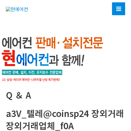
콘
텐
Mai
츠
Men
로
건
너
뛰
기
Q ＆ A
a3V_텔레@coinsp24 장외거래
장외거래업체_f0A