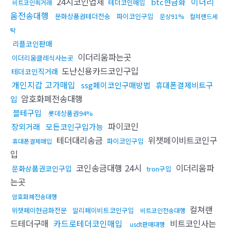
24시코인업체
이더리
btc현금화
테더코인매입
비트코인퀵거래
움전송대행
문화상품권테더전송
파이코인구입
문상91%
컬쳐랜드세
탁
리플코인판매
이더리움파는곳
이더리움클레식사는곳
도난신용카드코인구입
테더코인직거래
개인지갑 고가매입
ssg페이코인구매방법
휴대폰결제비트구
암호화폐전송대행
입
블테구입
롯데상품권94%
파이코인
장외거래
모든코인구입가능
테더대리송금
위챗페이비트코인구
파이코인구입
휴대폰결제매입
입
코인송금대행 24시
이더리움파
문화상품권코인구입
tron구입
는곳
암호화폐전송대행
컬쳐랜
위챗페이현금화전문
알리페이비트코인구입
비트코인전송대행
드테더구매
카드로테더코인매입
비트코인사는
usdt판매대행