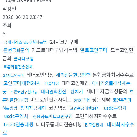
TG@CASHFILTER365
작성일
2026-06-29 23:47
조회
5
24시코인구매
국내거래소fds우회하는법
카드로테더구입하는법
알트코인구매
모든코인현
돈현금화문의
금화
솔라나구입
트론리플전송업체
테더코인믹싱
돈현금화최저수수료
해외선물현금인출
24시코인구매
코인구매대행24시
테더코인매입
이더리움클레식사는
리플매입
재테크자금믹싱문의
곳
태더원화환전
환치기
트
모든코인구입가능
비트코인판매사이트
핑돈세탁
xrp구매
론리플전송대행
코인추적피
코인믹싱
정치자금세탁
usdc구입처
하는방법
코인송금대행24시
usdc구입처
코인믹싱최저수수료
신용카드비트코인구입
trc20전송대행
테더무통테더전송대행
테더최저수수
잡코인판매
료