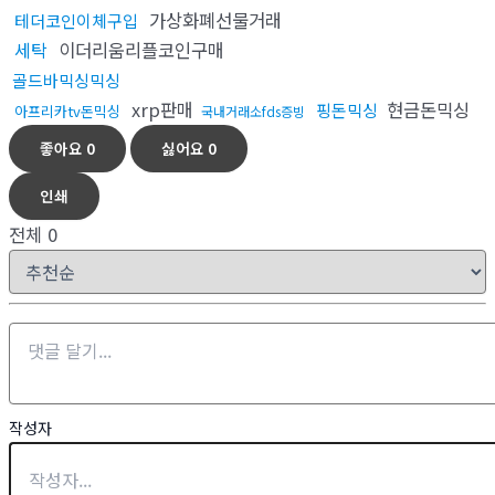
가상화폐선물거래
테더코인이체구입
세탁
이더리움리플코인구매
골드바믹싱믹싱
xrp판매
현금돈믹싱
핑돈믹싱
아프리카tv돈믹싱
국내거래소fds증빙
좋아요
0
싫어요
0
인쇄
전체
0
작성자