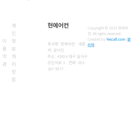
현에어컨
개
Copyright © 2025 현에어
인
컨. All rights reserved.
Created by
Yescall.com
[
관
이
정
회사명: 현에어컨 대표
리자
]
용
보
자: 윤낙진
약
처
주소: 42814 대구 달서구
상인서로 3
전화:
053-
관
리
267-9577
방
침