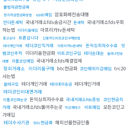
불법자금현금화
암호화폐전송대행
usdc매입
정치자금현금화방법
국내거래소fds송금시간
국내거래소fds우회
언더돈세탁
돈세탁
하는법
아프리카tv돈세탁
이더리움매입
트론삽니다
중고오다
신용카드비트코인구매방법
테더코인직거래
돈믹싱최저수수료
빗
테더개인거래
아프리카tv돈세탁
이더리움현금화
썸코인추적
비트코인구입
테더손대손
솔라나전송
국내거래소fds해결업체
리플코인매입
대행
장외거래소
이더리움구매
btc현금화
trc20
코인해외지갑매입
사는법
테더개인거래
테더개인거래
블테구입
테더대리송금
테더코인비대면거래
돈믹싱최저수수료
국내거래소fds증빙
코인현금직
리플코인파는곳
국내거래소fds뚫어주는곳
모든코인고
거래
비트매입
믹싱재테크
가매입
테더수사기관
해외선물현금인출
btc현금화