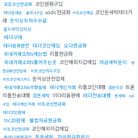
코인원화구입
모든코인현금화
usdc현금화
코인돈세탁테더거
테더손대손
솔라나구입
비트코인매입
래
돈믹싱최저수수료
골드바믹싱믹싱
테더구매
테더코인매입
오다현금화
태더원화환전
국내거래소fds깨는법
리플현금화
국내거래소fds뚫어주는곳
코인해외지갑매입
자금세탁문의
돈
비트코인카드구입
현금화안전업체
돈믹싱안전업체
비트코인체크카드
리플코인대행
트론
테더개인거래
국내거래소fds막혔을때
검돈믹싱
리플전송대행
이더리움판매
테더전송대행
검돈세탁
돈세탁
sol
비트코인현금화
테더개인거래
구입
테더코인판매
trc20판매
불법자금현금화
코인해외지갑매입
비트코인현금화
핑돈세탁
자금현금화문의
솔라나원화구입