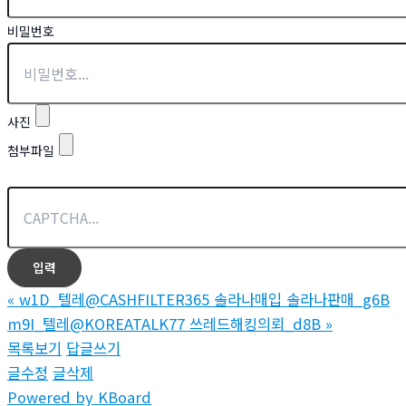
비밀번호
사진
첨부파일
«
w1D_텔레@CASHFILTER365 솔라나매입 솔라나판매_g6B
m9I_텔레@KOREATALK77 쓰레드해킹의뢰_d8B
»
목록보기
답글쓰기
글수정
글삭제
Powered by KBoard