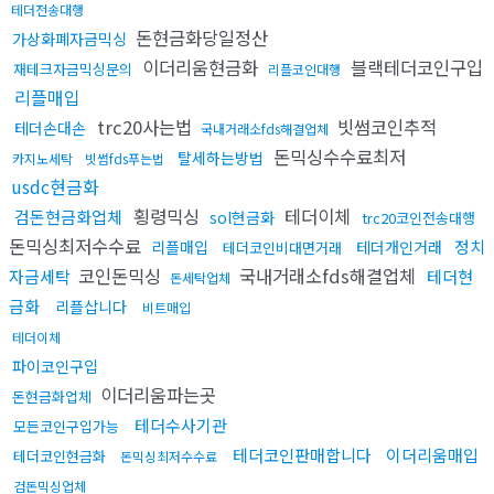
테더전송대행
돈현금화당일정산
가상화폐자금믹싱
이더리움현금화
블랙테더코인구입
재테크자금믹싱문의
리플코인대행
리플매입
trc20사는법
빗썸코인추적
테더손대손
국내거래소fds해결업체
돈믹싱수수료최저
탈세하는방법
카지노세탁
빗썸fds푸는법
usdc현금화
횡령믹싱
테더이체
검돈현금화업체
sol현금화
trc20코인전송대행
돈믹싱최저수수료
정치
리플매입
테더개인거래
테더코인비대면거래
코인돈믹싱
국내거래소fds해결업체
자금세탁
테더현
돈세탁업체
금화
리플삽니다
비트매입
테더이체
파이코인구입
이더리움파는곳
돈현금화업체
테더수사기관
모든코인구입가능
테더코인판매합니다
이더리움매입
테더코인현금화
돈믹싱최저수수료
검돈믹싱업체