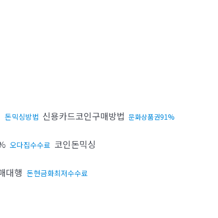
신용카드코인구매방법
돈믹싱방법
문화상품권91%
4%
코인돈믹싱
오다집수수료
구매대행
돈현금화최저수수료