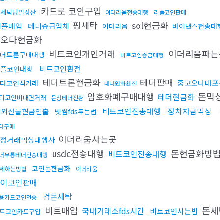
카드로 코인구입
돈세탁당일정산
이더리움전송대행
리플코인판매
핑세탁
sol현금화
리플매입
테더송금업체
이더리움
바이낸스전송대
핑오다현금화
비트코인개인거래
이더리움파는
더트론구매대행
비트코인송금대행
비트코인환전
리플코인대행
테더트론현금화
테더판매
중고오다대포
더코인직거래
태더원화환전
암호화폐구매대행
돈믹
테더현금화
더코인비대면거래
문상테더전환
비트코인전송대행
정치자금믹싱
해외선물현금인출
빗썸fds푸는법
더구매
이더리움사는곳
정거래믹싱대행사
usdc전송대행
돈현금화방
비트코인전송대행
더무통테더전송대행
코인돈현금화
세하는방법
이더리움
파이코인판매
검돈세탁
용카드코인전송
비트매입
돈세
국내거래소fds시간
비트코인사는법
트코인카드구입