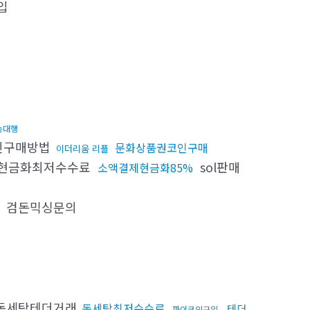
입
송대행
인구매방법
문화상품권코인구매
이더리움 리플
현금화최저수수료
sol판매
소액결제현금화85%
검돈믹싱문의
돈세탁테더거래
돈세탁최저수수료
테더
파이코인구입