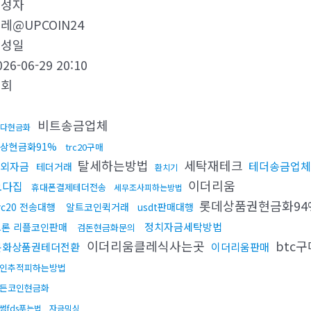
작성자
레@UPCOIN24
작성일
026-06-29 20:10
조회
비트송금업체
다현금화
상현금화91%
trc20구매
탈세하는방법
세탁재테크
테더송금업체
외자금
테더거래
환치기
이더리움
오다집
휴대폰결제테더전송
세무조사피하는방법
롯데상품권현금화9
rc20 전송대행
알트코인퀵거래
usdt판매대행
정치자금세탁방법
트론 리플코인판매
검돈현금화문의
이더리움클레식사는곳
btc
문화상품권테더전환
이더리움판매
인추적피하는방법
든코인현금화
썸fds푸는법
자금믹싱