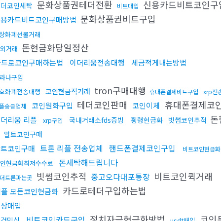
문화상품권테더전환
신용카드비트코인구
테더코인세탁
비트매입
문화상품권비트구입
신용카드비트코인구매방법
상화폐선물거래
돈현금화당일정산
장외거래
카드로코인구매하는법
이더리움전송대행
세금적게내는방법
라나구입
tron구매대행
코인현금직거래
호화폐전송대행
휴대폰결제비트구입
xrp전
테더코인판매
휴대폰결제코
코인원화구입
코인이체
플송금업체
돈
이더리움 리플
국내거래소fds증빙
횡령현금화
빗썸코인추적
xrp구입
처
알트코인구매
트론 리플 전송업체
핸드폰결제코인구입
알트코인구매
비트코인현금화
돈세탁해드립니다
인현금화최저수수료
빗썸코인추적
비트코인퀵거래
중고오다대포통장
더트론파는곳
카드로테더구입하는법
리플 모든코인현금화
문상매입
정치자금현금화방법
코인
비트코인카드구입
대검믹싱
usdt매입