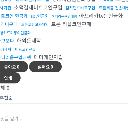
소액결제비트코인구입
사기관
컬쳐랜드비트구입
트론리플 전송대
아프리카tv돈현금화
비트코인 현금화
sol현금화
이더리움구입대행
트론 리플코인판매
솔라나구매
모든코인고가매입
용카드미동의현금화
해외돈세탁
중고오다
대검세탁
비트코인선물
테더개인지갑
이더리움구입대행
좋아요
0
싫어요
0
인쇄
전체
0