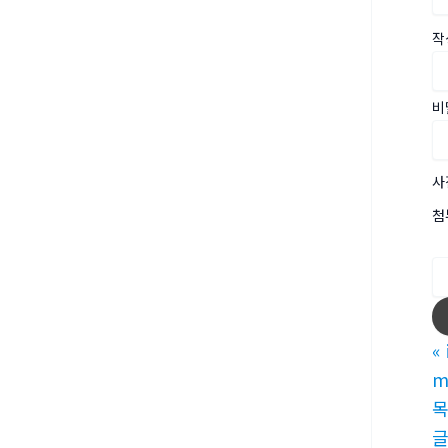
작
비
사
첨
«
m