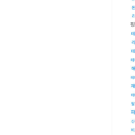
테
테
테
테
재
테
탈
신
비