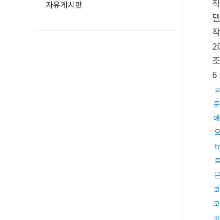
자유게시판
텔
2
6
오
문
해
t
코
모
빗