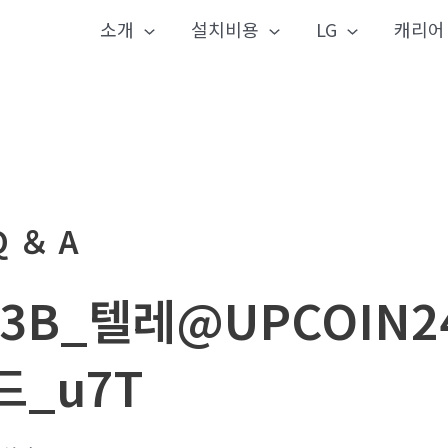
소개
설치비용
LG
캐리어
Q ＆ A
l3B_텔레@UPCOIN
드_u7T