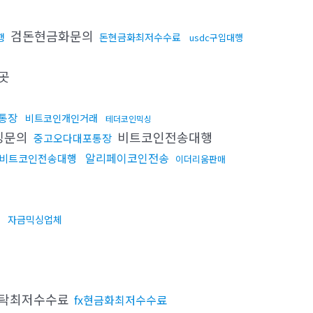
검돈현금화문의
행
돈현금화최저수수료
usdc구입대행
곳
통장
비트코인개인거래
테더코인믹싱
싱문의
비트코인전송대행
중고오다대포통장
알리페이코인전송
비트코인전송대행
이더리움판매
법
자금믹싱업체
탁최저수수료
fx현금화최저수수료