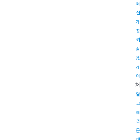
가
솔
암
리
코
테