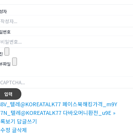
성자
밀번호
진
부파일
i8V_텔레@KOREATALK77 페이스북해킹가격_m9Y
7N_텔레@KOREATALK77 다바오머니환전_u9E
»
목록보기
답글쓰기
글수정
글삭제