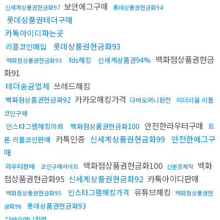
보안에그구매
신세계상품권현금화97
롯데상품권현금화94
롯데상품권테더구매
카톡아이디파는곳
롯데상품권현금화93
리플코인매입
백화점상품권현금
fds해킹
신세계상품권94%
백화점상품권현금화93
화91
테더송금업체
쓰레드해킹
카카오해킹가격
백화점상품권현금화92
다바오머니환전
이더리움 리플
코인구매
안전한라우터구매
인스타그램해킹의뢰
백화점상품권현금화100
트
카톡인증
신세계상품권현금화99
안전한에그구
론 리플코인판매
매
백화점상품권현금화100
백화
라우터판매
코인구매사이트
신분증제작
점상품권현금화95
신세계상품권현금화92
카톡아이디판매
유튜브해킹
인스타그램해킹가격
백화점상품권현금화95
백화점상품권현
롯데상품권현금화93
금화96
다바오머니환전