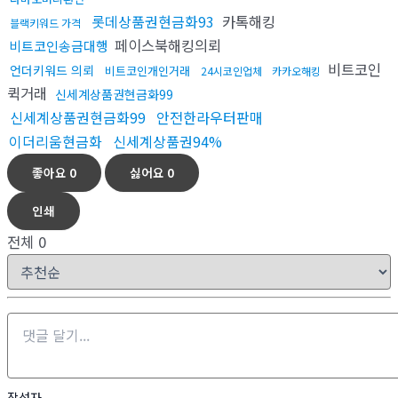
롯데상품권현금화93
카톡해킹
블랙키워드 가격
페이스북해킹의뢰
비트코인송금대행
비트코인
언더키워드 의뢰
비트코인개인거래
24시코인업체
카카오해킹
퀵거래
신세계상품권현금화99
신세계상품권현금화99
안전한라우터판매
이더리움현금화
신세계상품권94%
좋아요
0
싫어요
0
인쇄
전체
0
작성자