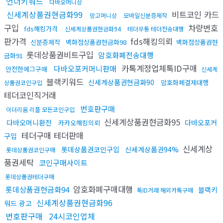
언더키워드
다바오머니상
신세계상품권현금화99
비트코인 카드
망고머니상
모바일신분증제작
구입
차량번호
fds해킹가격
신세계상품권현금화94
테더무통 테더전송대행
판가격
fds해킹의뢰
신분증제작
백화점상품권현금화98
백화점상품권현
롯데상품권비트구입
암호화폐전송대행
금화91
카톡계정업체톡ID구매
다바오포커머니판매
안전한에그구매
신세계
블랙키워드
신세계상품권현금화90
암호화폐결제대행
상품권코인구입
테더코인직거래
번호판구매
이더리움 리플 모든코인구입
신세계상품권현금화95
다바오머니환전
다바오포커
카카오해킹의뢰
테더구매 테더판매
구입
신세계상
롯데상품권코인구입
신세계상품권94%
롯데상품권코인구매
품권세탁
코인구매사이트
롯데상품권테더구매
암호화폐구매대행
롯데상품권현금화94
블랙키
톡ID거래 해외카톡구매
신세계상품권현금화96
워드 광고
번호판구매
24시코인업체