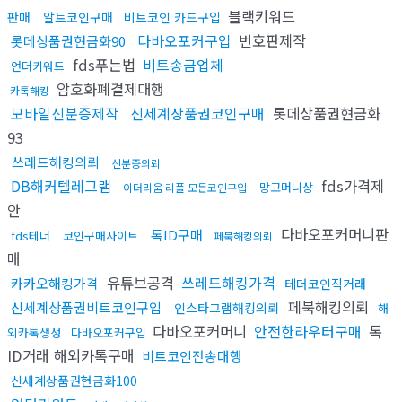
블랙키워드
판매
알트코인구매
비트코인 카드구입
다바오포커구입
번호판제작
롯데상품권현금화90
fds푸는법
비트송금업체
언더키워드
암호화폐결제대행
카톡해킹
모바일신분증제작
신세계상품권코인구매
롯데상품권현금화
93
쓰레드해킹의뢰
신분증의뢰
DB해커텔레그램
fds가격제
망고머니상
이더리움 리플 모든코인구입
안
다바오포커머니판
톡ID구매
fds테더
코인구매사이트
페북해킹의뢰
매
유튜브공격
쓰레드해킹가격
카카오해킹가격
테더코인직거래
페북해킹의뢰
신세계상품권비트코인구입
인스타그램해킹의뢰
해
다바오포커머니
안전한라우터구매
톡
외카톡생성
다바오포커구입
ID거래 해외카톡구매
비트코인전송대행
신세계상품권현금화100