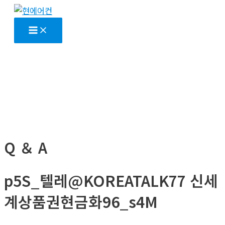
콘
텐
Main
Menu
츠
로
건
너
뛰
기
Q ＆ A
p5S_텔레@KOREATALK77 신세
계상품권현금화96_s4M