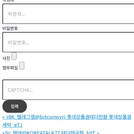
비밀번호
사진
첨부파일
«
r8K_텔레그램@bitcoinsyri 롯데상품권테더전환 롯데상품권
세탁_e7J
x5V_텔레@KOREATALK77 테더현금화_h3T
»