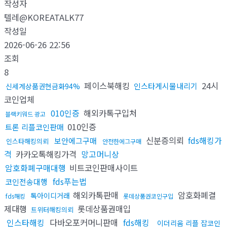
작성자
텔레@KOREATALK77
작성일
2026-06-26 22:56
조회
8
페이스북해킹
24시
인스타게시물내리기
신세계상품권현금화94%
코인업체
010인증
해외카톡구입처
블랙키워드 광고
010인증
트론 리플코인판매
신분증의뢰
fds해킹가
보안에그구매
인스타해킹의뢰
안전한에그구매
격
카카오톡해킹가격
망고머니상
암호화폐구매대행
비트코인판매사이트
fds푸는법
코인전송대행
해외카톡판매
암호화폐결
톡아이디거래
fds해킹
롯데상품권코인구입
제대행
롯데상품권매입
트위터해킹의뢰
인스타해킹
다바오포커머니판매
fds해킹
이더리움 리플 잡코인