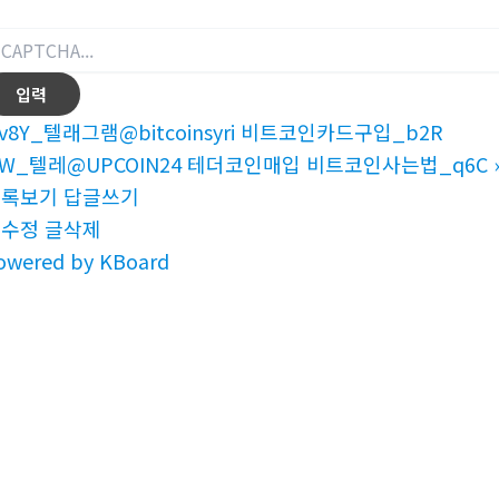
v8Y_텔래그램@bitcoinsyri 비트코인카드구입_b2R
9W_텔레@UPCOIN24 테더코인매입 비트코인사는법_q6C
목록보기
답글쓰기
글수정
글삭제
owered by KBoard