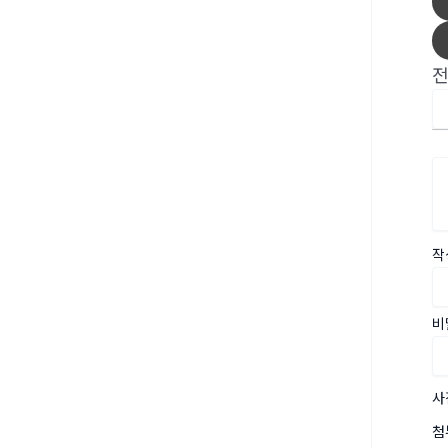
작
비
사
첨