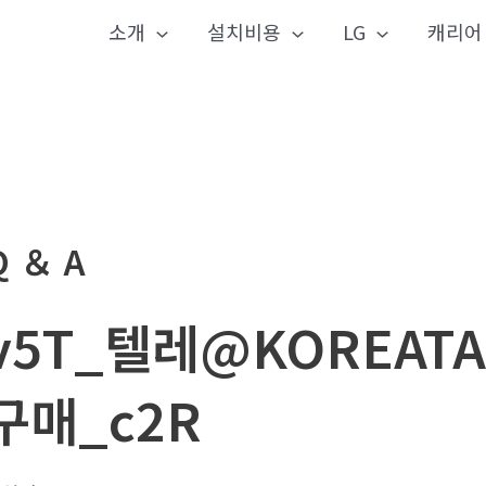
소개
설치비용
LG
캐리어
Q ＆ A
v5T_텔레@KOREAT
구매_c2R