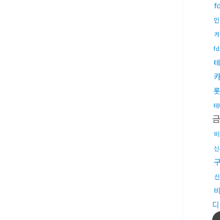
f
인
카
f
테
롯
테
비
신
신