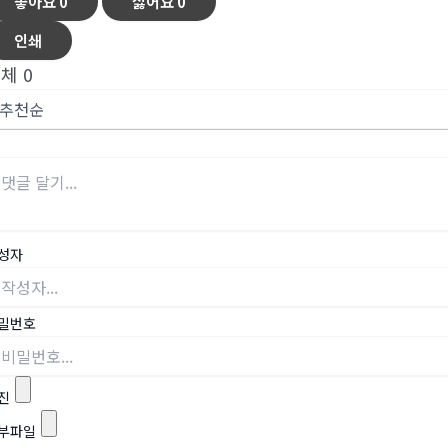
좋아요
0
싫어요
0
인쇄
전체
0
성자
밀번호
진
부파일