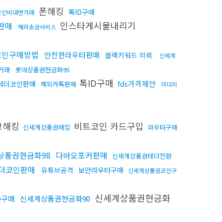
폰해킹
톡ID구매
코인비대면거래
인스타게시물내리기
판매
해외송금서비스
코인구매방법
안전한라우터판매
블랙키워드 의뢰
신세계
거래
롯데상품권현금화95
톡ID구매
fds가격제안
테더코인판매
해외카톡판매
이더리
브해킹
비트코인 카드구입
신세계상품권매입
라우터구매
상품권현금화98
다바오포커판매
신세계상품권테더전환
더코인판매
유튜브공격
보안라우터구매
신세계상품권코인구
신세계상품권현금화
D구매
신세계상품권현금화90