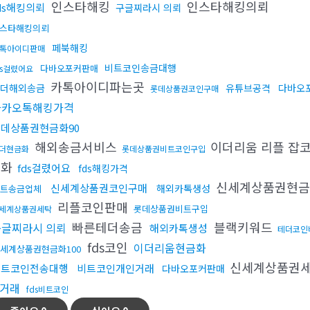
인스타해킹
인스타해킹의뢰
ds해킹의뢰
구글찌라시 의뢰
스타해킹의뢰
페북해킹
톡아이디판매
비트코인송금대행
다바오포커판매
ds걸렸어요
카톡아이디파는곳
더해외송금
유튜브공격
다바오
롯데상품권코인구매
카카오톡해킹가격
데상품권현금화90
해외송금서비스
이더리움 리플 잡
더현금화
롯데상품권비트코인구입
금화
fds걸렸어요
fds해킹가격
신세계상품권현금
신세계상품권코인구매
해외카톡생성
트송금업체
리플코인판매
롯데상품권비트구입
세계상품권세탁
빠른테더송금
블랙키워드
구글찌라시 의뢰
해외카톡생성
테더코인
fds코인
이더리움현금화
세계상품권현금화100
신세계상품권
비트코인전송대행
비트코인개인거래
다바오포커판매
디거래
fds비트코인