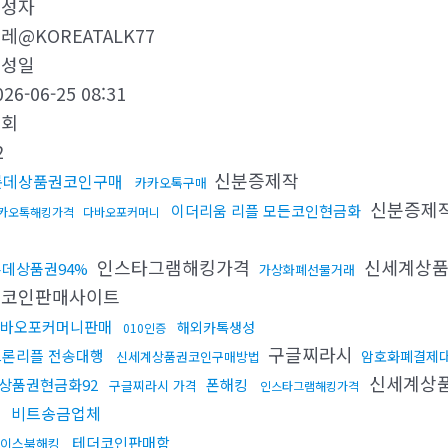
작성자
레@KOREATALK77
작성일
026-06-25 08:31
조회
2
신분증제작
롯데상품권코인구매
카카오톡구매
신분증제
이더리움 리플 모든코인현금화
카오톡해킹가격
다바오포커머니
인스타그램해킹가격
신세계상
롯데상품권94%
가상화폐선물거래
트코인판매사이트
바오포커머니판매
해외카톡생성
010인증
구글찌라시
트론리플 전송대행
암호화폐결제
신세계상품권코인구매방법
신세계상
상품권현금화92
폰해킹
구글찌라시 가격
인스타그램해킹가격
비트송금업체
테더코인판매함
이스북해킹