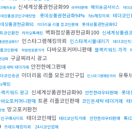
신세계상품권현금화99
해외송금서비스
더해외송금
라우터판매
테더
롯데상품권현금화94%
테더코인
fds해킹의뢰
롯데상품권코인구매방법
데상품권현금화91
롯데상품권현금화92
이더리움 리플 잡코인판매
백화점상품권현금화100
신세계상품권
트코인환전
카카오톡해킹
인스타그램해킹의뢰
인스타게시물내리기
테더코인직
품권현금화97
다바오포커머니판매
블랙키워드 가격
플코인판매
차량번호판가격
구글찌라시 광고
현금화
안전한에그판매
인돈세탁 테더거래
이더리움 리플 모든코인구입
유튜
더코인송금
인스타그램해킹의뢰
ds해킹
신세계상품권현금화90
블랙키워드 광고
롯데
안전한라우터판매
트론 리플코인판매
다바오포커머니판매
코인돈세탁 테더거래
테
망고포커환전
방법
테더코인매입
톡I
코인구매사이트
테더코인직거래
안전한라우터판매
9
쓰레드해킹의뢰
24시코인업체