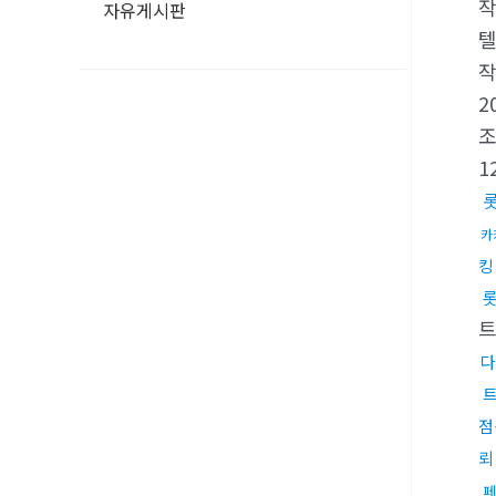
자유게시판
텔
2
1
카
킹
다
점
뢰
페