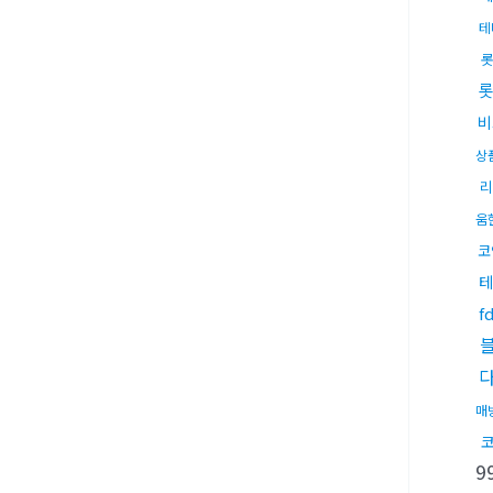
테
롯
비
상
리
움
코
테
f
매
9