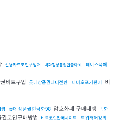
작
페이스북해
신용카드코인구입처
백화점상품권현금화91
품권비트구입
비
롯데상품권테더전환
다바오포커판매
암호화폐 구매대행
롯데상품권현금화98
백화
대행
품권코인구매방법
트위터해킹의
비트코인판매사이트