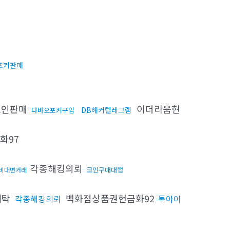
포커판매
코인판매
이더리움현
DB해커텔레그램
다바오포커구입
화97
각종해킹의뢰
코인구매대행
비대면거래
세탁
백화점상품권현금화92
각종해킹의뢰
톡아이