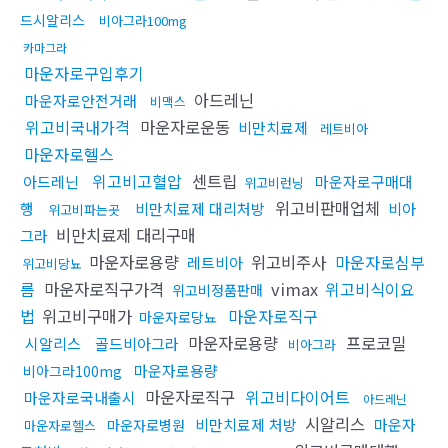
드시알리스
비아그라100mg
카마그라
마운자로구입후기
아드레닌
마운자로안전거래
비맥스
위고비국내가격
마운자로운동
비만치료제
레트비아
마운자로헬스
위고비고혈압
센트립
아드레닌
마운자로구매대
위고비런닝
위고비판매업체
행
비만치료제 대리처방
비아
위고비파는곳
비만치료제 대리구매
그라
마운자로용량
위고비주사
마운자로심부
레트비아
위고비당뇨
름
마운자로직구가격
vimax
위고비식이요
위고비정품판매
법
위고비구매가
마운자로직구
마운자로당뇨
마운자로용량
프로코밀
시알리스
골드비아그라
비아그라
마운자로용량
비아그라100mg
마운자로직구
위고비다이어트
마운자로국내출시
아드레닌
시알리스
비만치료제 처방
마운자
마운자로병원
마운자로헬스