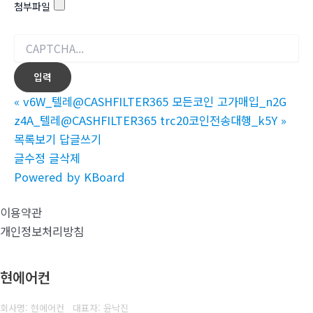
첨부파일
«
v6W_텔레@CASHFILTER365 모든코인 고가매입_n2G
z4A_텔레@CASHFILTER365 trc20코인전송대행_k5Y
»
목록보기
답글쓰기
글수정
글삭제
Powered by KBoard
이용약관
개인정보처리방침
현에어컨
회사명: 현에어컨 대표자: 윤낙진