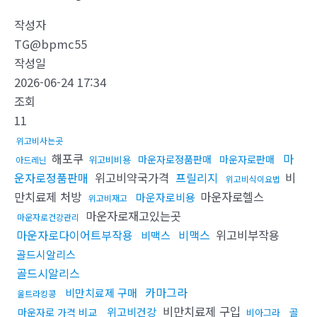
작성자
TG@bpmc55
작성일
2026-06-24 17:34
조회
11
위고비사는곳
해포쿠
마
마운자로정품판매
마운자로판매
위고비비용
아드레닌
운자로정품판매
위고비약국가격
프릴리지
비
위고비식이요법
만치료제 처방
마운자로헬스
마운자로비용
위고비재고
마운자로재고있는곳
마운자로건강관리
마운자로다이어트부작용
비맥스
위고비부작용
비맥스
골드시알리스
골드시알리스
카마그라
비만치료제 구매
울트라킹콩
비만치료제 구입
위고비건강
마운자로 가격 비교
골
비아그라