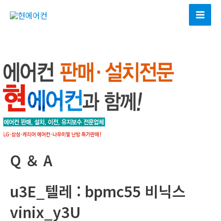
콘
텐
Mai
츠
Men
로
건
너
뛰
기
Q ＆ A
u3E_텔레 : bpmc55 비닉스
vinix_y3U