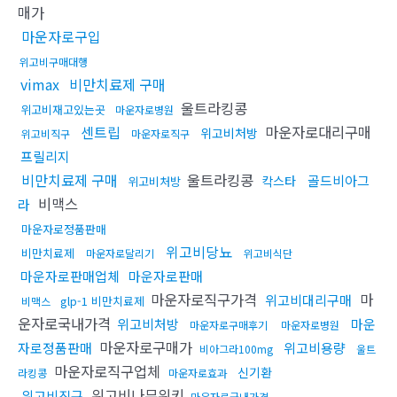
매가
마운자로구입
위고비구매대행
vimax
비만치료제 구매
울트라킹콩
위고비재고있는곳
마운자로병원
센트립
마운자로대리구매
위고비처방
위고비직구
마운자로직구
프릴리지
비만치료제 구매
울트라킹콩
골드비아그
칵스타
위고비처방
비맥스
라
마운자로정품판매
위고비당뇨
비만치료제
마운자로달리기
위고비식단
마운자로판매업체
마운자로판매
마운자로직구가격
마
위고비대리구매
glp-1 비만치료제
비맥스
운자로국내가격
위고비처방
마운
마운자로구매후기
마운자로병원
마운자로구매가
자로정품판매
위고비용량
비아그라100mg
울트
마운자로직구업체
신기환
라킹콩
마운자로효과
위고비나무위키
위고비직구
마운자로국내가격