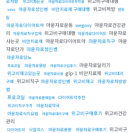
위고비구매대행
로처방
위고비파는곳
마운자로다이어트부작용
위고비처방
마운자로성인병
비만치료제 구매대행
vinix
센트
립
마운자로운동
마운자로건강관
마운자로다이어트약
wegovy
리
위고비구매대행
마운자로
마운자로직구업체
마운자로다이어트
사는곳
마운자로다이어트약
마운자로직구
마운
비만치료제
자로단가
마운자로성인병
마운자로당뇨
마운자로달리기
마운자로용량
프로코밀
마운자로구입후기
glp-1 비만치료제
위고비재고있는곳
위고비대리
마운자로비용
위고비직구
마운자로성인병
위고비재고
마운자로처방방
구매
법
프로코밀
다이어트약추천
마운자로판매업체
마운자로약국
위고비직구가격
위고비구매후기
위고비건강
마운자로식이요법
마운자로대리구매
관리
위고비구
시알리스
마운자로용량
마운자로구매후기
다이어트약