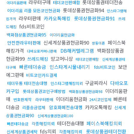
라우터구매
롯데상품권테더전송
테더코인판매함
이더리움판매
롯데상품권현금화94
이더리움 리플 모든코인현금화
인스타그램해
라우터판매
카카오톡해킹
롯데상품권현금화91
쓰레
킹가격
fds비트코인
드해킹
백화점상품권현금화95
이더리움현금화
신세계상품권현금화90
페이스북
안전한라우터판매
쌍둥이폰
해킹가격
DB해커텔레그램
백화점상품권
다바오포커머니판매
현금화99
망고머니상
쓰레드해킹
테더코인판매함
신세계상품권테
빠른테더송금
인스타게시물내리기
보안
fds비트코인
더구매
에그판매
비트코인카드결제
구글찌라시
다바오포
테더무통 테더전송대행
인스타그램해킹의뢰
커구입
이더리움판
롯데상품권코인구매방법
백화점상품권현금화98
매
이더리움현금화
빠른테
번호판제작
라우터판매
24시코인업체
더송금
카카오톡해킹
암호화폐전송대행
리플송금업체
신세계
상품권현금화90
신세계상품권현금화100
테더전송대행
페이스북해킹의뢰
각종해킹의뢰
빠른테더송금
fds의뢰
롯데상품권테더전환
신세계상품권세탁
각종해킹의뢰