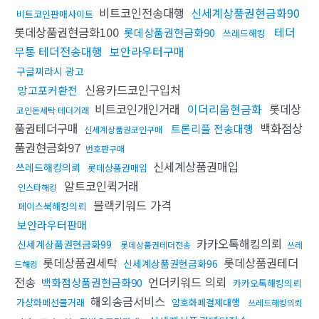
비트코인전송대행
신세계상품권현금화90
비트코인판매사이트
롯데상품권현금화100
테더
롯데상품권현금화90
쓰레드해킹
무통 테더전송대행
보안라우터구매
구글찌라시 광고
신용카드코인구입처
망고포커환전
비트코인개인거래
이더리움현금화
롯데상
코인돈세탁 테더거래
품권테더구매
백화점상
트론리플 전송대행
신세계상품권코인구매
품권현금화97
번호판구매
신세계상품권매입
쓰레드해킹의뢰
롯데상품권매입
알트코인퀵거래
인스타해킹
블랙키워드 가격
페이스북해킹의뢰
보안라우터판매
카카오톡해킹의뢰
신세계상품권현금화99
롯데상품권테더전송
쓰레
롯데상품권세탁
롯데상품권테더
신세계상품권현금화96
드해킹
전송
언더키워드 의뢰
백화점상품권현금화90
카카오톡해킹의뢰
해외송금서비스
가상화폐선물거래
암호화폐결제대행
쓰레드해킹의뢰