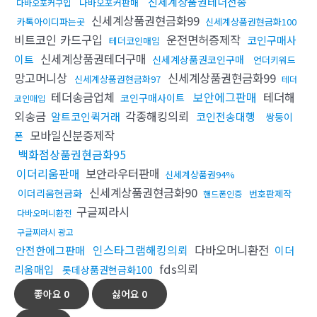
신세계상품권테더전송
다바오포커판매
다바오포커구입
신세계상품권현금화99
카톡아이디파는곳
신세계상품권현금화100
비트코인 카드구입
운전면허증제작
코인구매사
테더코인매입
신세계상품권테더구매
이트
신세계상품권코인구매
언더키워드
망고머니상
신세계상품권현금화99
신세계상품권현금화97
테더
테더송금업체
보안에그판매
테더해
코인구매사이트
코인매입
외송금
각종해킹의뢰
알트코인퀵거래
코인전송대행
쌍둥이
모바일신분증제작
폰
백화점상품권현금화95
이더리움판매
보안라우터판매
신세계상품권94%
신세계상품권현금화90
이더리움현금화
번호판제작
핸드폰인증
구글찌라시
다바오머니환전
구글찌라시 광고
인스타그램해킹의뢰
다바오머니환전
안전한에그판매
이더
fds의뢰
리움매입
롯데상품권현금화100
좋아요
0
싫어요
0