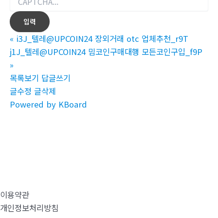
«
i3J_텔레@UPCOIN24 장외거래 otc 업체추천_r9T
j1J_텔레@UPCOIN24 밈코인구매대행 모든코인구입_f9P
»
목록보기
답글쓰기
글수정
글삭제
Powered by KBoard
이용약관
개인정보처리방침