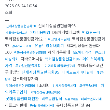
2026-06-24 10:54
조회
11
신세계상품권현금화95
신세계상품권현금화98
DB해커텔레그램
번호판구매
이더리움매입
카톡해커텔레그램
백화점상품권현금화92
백화점상품권현금화
비트코인카드결제
97
유튜브영상내리기
백화점상품권현금화
언더키워드 의뢰
100
해외카톡판매
fds해킹가격
인스타
백화점상품권현금화99
다바오머니상
페이스북해킹
해킹의뢰
백화점상품권현금화96
가격
롯데상품권코인
모바일신분증제작
이더리움 리플코인구매
구매방법
신세계상품권현금화95
다바오포커머니판매
라우터
인스타해킹가격
판매
fds테더
해
롯데상품권현금화96
신세계상품권세탁
코인전송대행
외카톡구입처
백화점상품권현금화96
롯데상품권테더전환
비트송금업체
테더코인직거래
유튜브해킹
리플코인판매
롯데상품권현금화94
롯데상품권테더구매