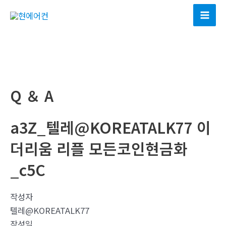
콘
텐
Mai
츠
Men
로
건
너
뛰
Q ＆ A
기
a3Z_텔레@KOREATALK77 이
더리움 리플 모든코인현금화
_c5C
작성자
텔레@KOREATALK77
작성일