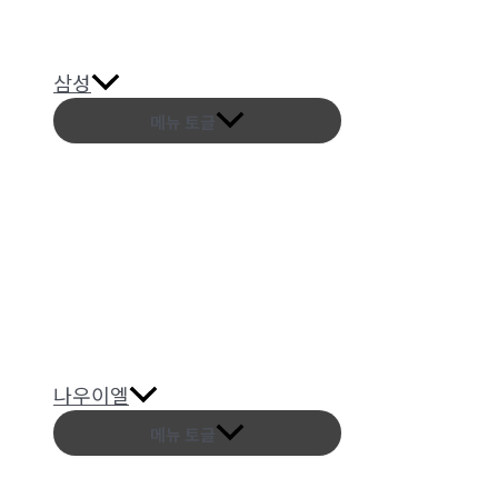
삼성
메뉴 토글
나우이엘
메뉴 토글