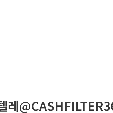
텔레@CASHFILTER36