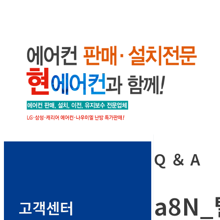
Q ＆ A
a8N_
고객센터