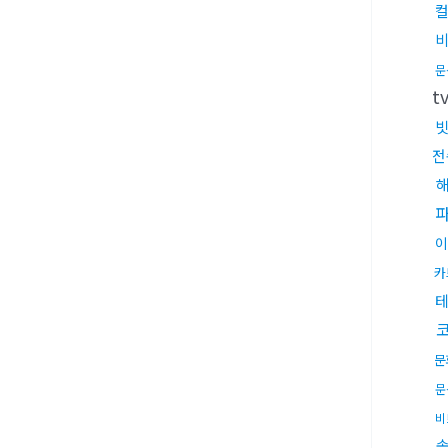
문
t
전
이
카
문
문
비