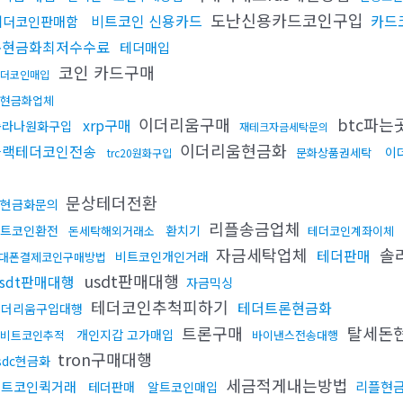
도난신용카드코인구입
비트코인 신용카드
카드
테더코인판매함
돈현금화최저수수료
테더매입
코인 카드구매
더코인매입
현금화업체
이더리움구매
btc파는
xrp구매
솔라나원화구입
재테크자금세탁문의
이더리움현금화
블랙테더코인전송
이
문화상품권세탁
trc20원화구입
문상테더전환
현금화문의
리플송금업체
트코인환전
환치기
돈세탁해외거래소
테더코인계좌이체
자금세탁업체
솔
테더판매
비트코인개인거래
대폰결제코인구매방법
usdt판매대행
usdt판매대행
자금믹싱
테더코인추척피하기
테더트론현금화
이더리움구입대행
트론구매
탈세돈
개인지갑 고가매입
비트코인추적
바이낸스전송대행
tron구매대행
sdc현금화
세금적게내는방법
비트코인퀵거래
리플현
테더판매
알트코인매입