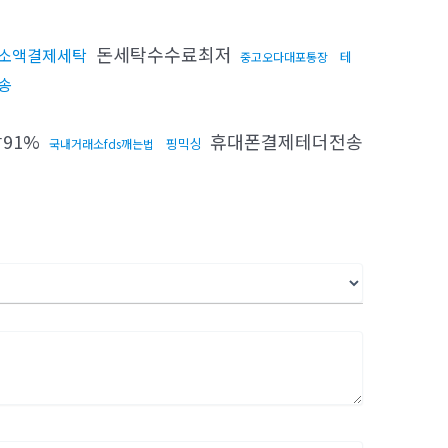
돈세탁수수료최저
소액결제세탁
테
중고오다대포통장
송
91%
휴대폰결제테더전송
핑믹싱
국내거래소fds깨는법