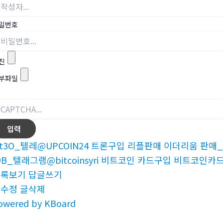
밀번호
진
부파일
t3O_텔레@UPCOIN24 트론구입 리플판매 이더리움 판매_
9B_텔래그램@bitcoinsyri 비트코인 카드구입 비트코인카
목록보기
답글쓰기
글수정
글삭제
owered by KBoard