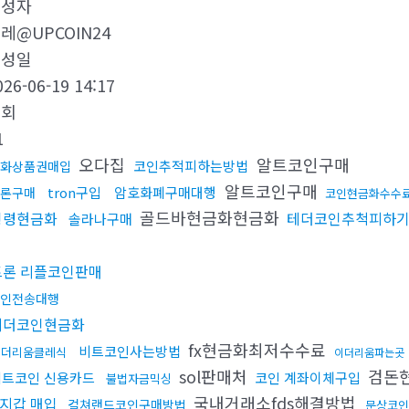
작성자
레@UPCOIN24
작성일
026-06-19 14:17
조회
1
오다집
알트코인구매
코인추적피하는방법
화상품권매입
알트코인구매
tron구입
암호화폐구매대행
론구매
코인현금화수수
골드바현금화현금화
횡령현금화
테더코인추척피하
솔라나구매
법
트론 리플코인판매
인전송대행
테더코인현금화
fx현금화최저수수료
비트코인사는방법
이더리움클레식
이더리움파는곳
sol판매처
검돈
비트코인 신용카드
코인 계좌이체구입
불법자금믹싱
국내거래소fds해결방법
지갑 매입
컬쳐랜드코인구매방법
문상코인