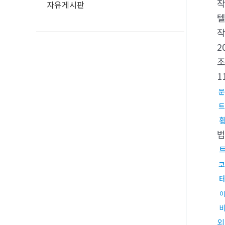
자유게시판
텔
2
1
문
트
코
외