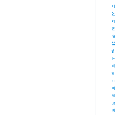
테
돈
싱
돈
비
휴
업
u