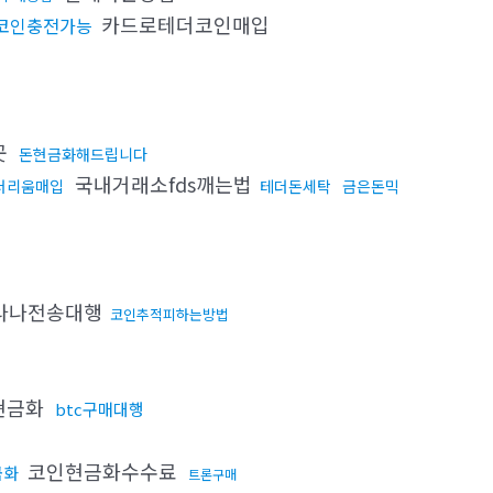
카드로테더코인매입
코인충전가능
곳
돈현금화해드립니다
국내거래소fds깨는법
더리움매입
테더돈세탁
금은돈믹
라나전송대행
코인추적피하는방법
현금화
btc구매대행
코인현금화수수료
금화
트론구매