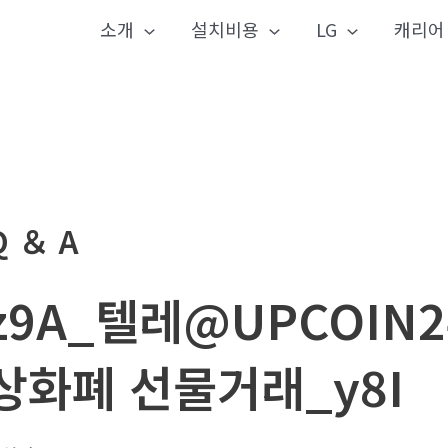
소개
설치비용
LG
캐리어
Q ＆ A
z9A_텔레@UPCOIN
상화폐 선물거래_y8I