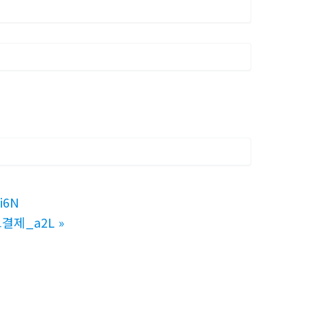
i6N
드결제_a2L
»