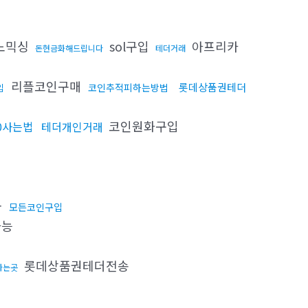
노믹싱
sol구입
아프리카
돈현금화해드립니다
테더거래
리플코인구매
롯데상품권테더
코인추적피하는방법
입
코인원화구입
20사는법
테더개인거래
금
모든코인구입
가능
롯데상품권테더전송
사는곳