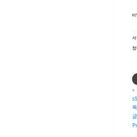
비
사
첨
«
s
P