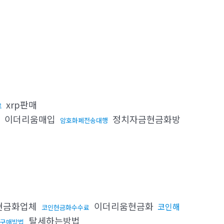
xrp판매
료
이더리움매입
정치자금현금화방
기
암호화폐전송대행
현금화업체
이더리움현금화
코인해
코인현금화수수료
탈세하는방법
구매방법