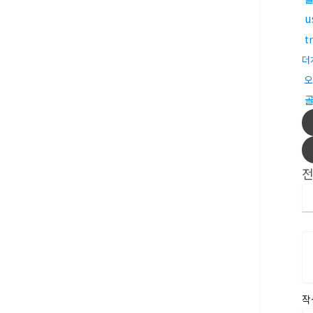
u
t
더
오
작