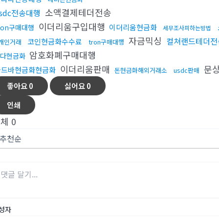
소액결제테더전송
sdc전송대행
이더리움구입대행
이더리움현금화
ron구매대행
세무조사피하는방법
자금믹싱
컬쳐랜드테더전
코인현금화수수료
개인거래
tron구매대행
암호화폐구매대행
다현금화
이더리움판매
문상
골드바현금화현금화
돈현금화해외거래소
usdc판매
좋아요
0
싫어요
0
인쇄
전체
0
성자