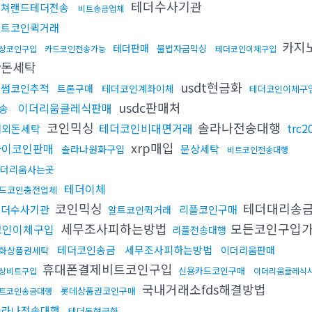
테더수사기관
컬쳐랜드테더전송
비트송금업체
비트코인퀵거래
카지
테더판매
불법자금믹싱
상코인구입
카드코인전송가능
테더코인이체구입
v돈세탁
usdt현금화
빗썸코인추적
트론구매
테더코인계좌이체
테더코인이체구
usdc판매처
이더리움클레식판매
송
코인믹싱
솔라나전송대행
테더코인비대면거래
trc
해외돈세탁
xrp매입
파이코인판매
문상세탁
솔라나원화구입
비트코인전송대행
더리움사는곳
테더이체
드코인충전업체
코인믹싱
테더대리송
테더수사기관
리플코인구매
알트코인퀵거래
세무조사피하는방법
모든코인구입
코인이체구입
리플전송대행
테더코인송금
세무조사피하는방법
이더리움판매
화상품권세탁
휴대폰결제비트코인구입
신용카드코인구매
상비트구입
이더리움클레식
국내거래소fds해결방법
롯데상품권코인구매
트코인송금대행
솔라나전송대행
테더돈현금화