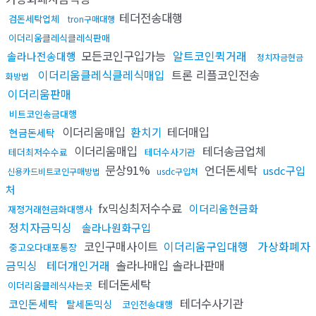
테더전송대행
검돈세탁업체
tron구매대행
이더리움클레식클레식판매
모든코인구입가능
알트코인퀵거래
솔라나전송대행
정치자금현금
이더리움클레식클레식매입
트론 리플코인전송
화방법
이더리움판매
비트코인송금대행
이더리움매입
환치기
테더매입
현금돈세탁
이더리움매입
테더송금업체
테더최저수수료
테더수사기관
문상91%
언더돈세탁
usdc구입
신용카드비트코인구매방법
usdc구입처
처
fx믹싱최저수수료
이더리움현금화
재정거래현금화대행사
정치자금믹싱
솔라나원화구입
코인구매사이트
이더리움구입대행
가상화폐자
중고오다대포통장
금믹싱
테더개인거래
솔라나매입 솔라나판매
테더돈세탁
이더리움클레식사는곳
테더수사기관
코인돈세탁
탈세돈믹싱
코인전송대행