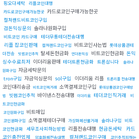
핑오다세탁
리플코인대행
카드로코인구매가능한곳
카드로코인구매가능한곳
컬쳐랜드비트코인구입
검돈믹싱문의
솔라나원화구입
테더무통테더전송대행
비트코인 카드구매
리플 잡코인판매
비트코인사는법
롯데상품권테
컬쳐랜드코인구입
탈세돈현금화
비트코인현금화
돈믹
더전송
빗썸코인추적
언더돈믹싱
싱수수료최저
이더리움판매
테더트론현금화
트론삽니다
솔라나
자금세탁문의
원화구입
자금믹싱문의
sol구입
이더리움 리플
tron구입
트론리플 전송대행
코인대리송금
소액결제코인구입
비트코인퀵거래
롯데상품권코인구매방
바이낸스전송대행
테더코인직거래
빗썸코인추적
비
법
이더리움
트코인현금화
비트매입
코인원화구입
소액결제테더구매
솔라나구입
비트
코인원화구입
가상화폐선물거래
리플전송대행
현금돈세탁
카드
세무조사피하는방법
코인현금화
코인충전업체
컬쳐랜드코인구매
암호화폐전송대행
코인추적피하는