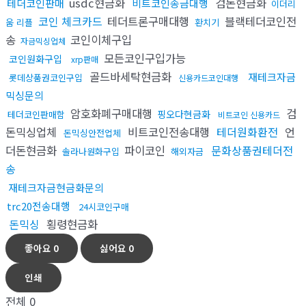
usdc현금화
검돈현금화
테더코인판매
비트코인송금대행
이더리
코인 체크카드
테더트론구매대행
블랙테더코인전
움 리플
환치기
송
코인이체구입
자금믹싱업체
모든코인구입가능
코인원화구입
xrp판매
골드바세탁현금화
재테크자금
롯데상품권코인구입
신용카드코인대행
믹싱문의
암호화폐구매대행
검
핑오다현금화
테더코인판매함
비트코인 신용카드
돈믹싱업체
비트코인전송대행
테더원화환전
언
돈믹싱안전업체
더돈현금화
파이코인
문화상품권테더전
솔라나원화구입
해외자금
송
재테크자금현금화문의
trc20전송대행
24시코인구매
돈믹싱
횡령현금화
좋아요
0
싫어요
0
인쇄
전체
0