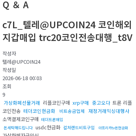
Q ＆ A
c7L_텔레@UPCOIN24 코인해외
지갑매입 trc20코인전송대행_t8V
작성자
텔레@UPCOIN24
작성일
2026-06-18 00:03
조회
9
가상화폐선물거래
리플코인구매
xrp구매
중고오다
트론 리플
코인전송
테더코인현금화
재정거래믹싱대행사
비트송금업체
소액결제코인구매
테더트론매입
usdc현금화
컬쳐랜드비트구입
돈세탁해드립니다
아프리카tv돈현금화
가상화폐자금믹싱