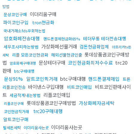
방법
이더리움구매
문상코인구매
파이코인구입
tron현금화
국내거래소fds우회하는법
암호화폐전송대행
테더무통 테더전송대행
핸드폰결제현금화85%
가상화폐선물거래
검돈현금화업체
세무조사피하는방법
아프리카tv돈
롯데상품권코인구매방
리플 모든코인현금화
해외선물현금인출
세탁
법
문상테더구매
코인현금화최저수수료
trc20
암호화폐구매대행
판매
btc구매대행
문상91%
알트코인퀵거래
btc구매대행
핸드폰결제매입
트론
바이낸스구입대행
비트코인판매사이
비트코인매입
리플코인전송
트
리플코인매입
세금적게내는방법
롯데상품권코인구매방법
가상화폐자금세탁
리플코인구매
trc20구매대행
코인현금직거래
알트코인구매
이더리움사는곳
탈세돈세탁
이더리움사는곳