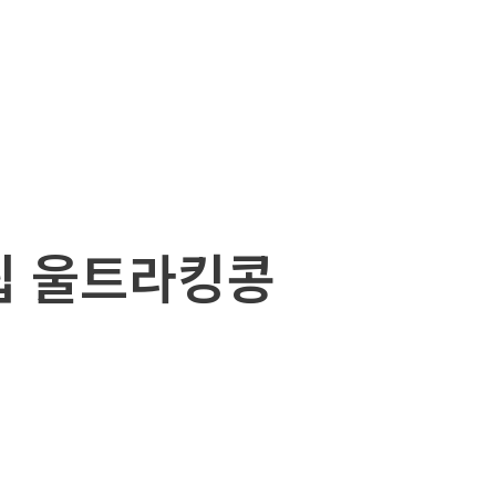
트립 울트라킹콩