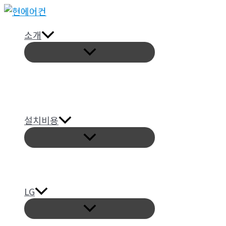
콘
텐
소개
츠
메
로
뉴
토
건
글
너
뛰
기
설치비용
메
뉴
토
글
LG
메
뉴
토