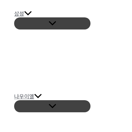
삼성
메
뉴
토
글
나우이엘
메
뉴
토
글