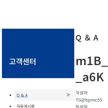
Q ＆ A
m1B_
고객센터
_a6K
작성자
Q ＆ A
TG@bpmc55
자유게시판
작성일