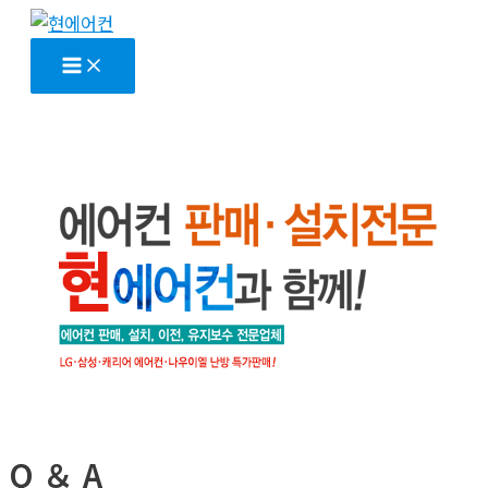
콘
텐
Main
Menu
츠
로
건
너
뛰
기
Q ＆ A