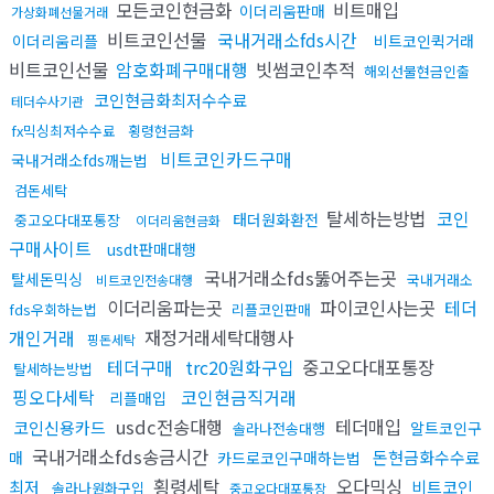
모든코인현금화
비트매입
이더리움판매
가상화폐선물거래
비트코인선물
국내거래소fds시간
이더리움리플
비트코인퀵거래
비트코인선물
암호화폐구매대행
빗썸코인추적
해외선물현금인출
코인현금화최저수수료
테더수사기관
fx믹싱최저수수료
횡령현금화
비트코인카드구매
국내거래소fds깨는법
검돈세탁
탈세하는방법
코인
태더원화환전
중고오다대포통장
이더리움현금화
구매사이트
usdt판매대행
국내거래소fds뚫어주는곳
탈세돈믹싱
국내거래소
비트코인전송대행
이더리움파는곳
파이코인사는곳
테더
fds우회하는법
리플코인판매
개인거래
재정거래세탁대행사
핑돈세탁
테더구매
trc20원화구입
중고오다대포통장
탈세하는방법
핑오다세탁
코인현금직거래
리플매입
usdc전송대행
테더매입
코인신용카드
알트코인구
솔라나전송대행
국내거래소fds송금시간
돈현금화수수료
매
카드로코인구매하는법
횡령세탁
오다믹싱
최저
비트코인
솔라나원화구입
중고오다대포통장