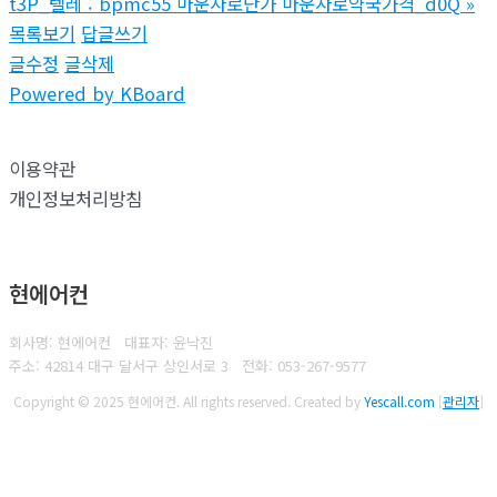
t3P_텔레 : bpmc55 마운자로단가 마운자로약국가격_d0Q
»
목록보기
답글쓰기
글수정
글삭제
Powered by KBoard
이용약관
개인정보처리방침
현에어컨
회사명: 현에어컨 대표자: 윤낙진
주소: 42814 대구 달서구 상인서로 3
전화:
053-267-9577
Copyright © 2025 현에어컨. All rights reserved.
Created by
Yescall.com
[
관리자
]