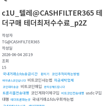
c1U_텔레@CASHFILTER365 테
더구매 테더최저수수료_p2Z
작성자
TG@CASHFILTER365
작성일
2026-06-04 20:19
조회
15
국내거래소fds송금시간
코인추적피하는방법
환치기
비트코인사는법
자금세탁업체
바이낸스코인삽니다
비트코인매입
코인대리송금
돈믹싱해드립니다
코인계좌이체구입
usdc구입
트론리플전송대행
비트코인전송대행
대행
국내거래소fds우회하는법
테더트론파는곳
국내거래소fds시간
태더원화환전