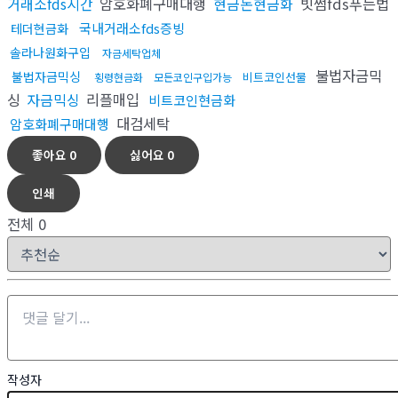
거래소fds시간
암호화폐구매대행
현금돈현금화
빗썸fds푸는법
국내거래소fds증빙
테더현금화
솔라나원화구입
자금세탁업체
불법자금믹
불법자금믹싱
비트코인선물
횡령현금화
모든코인구입가능
싱
자금믹싱
리플매입
비트코인현금화
대검세탁
암호화폐구매대행
좋아요
0
싫어요
0
인쇄
전체
0
작성자