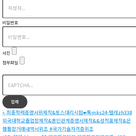
비밀번호
사진
첨부파일
«
최종학력증명서위제작&토스대리시험➽톡mks24-텔레zh338
외국대학교졸업장제작&혼인관계증명서제작&&성적표제작&은
행통장거래내역서위조 #국가기술자격증위조