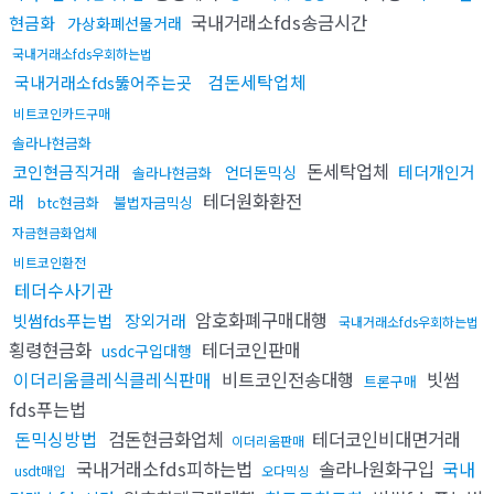
국내거래소fds송금시간
현금화
가상화폐선물거래
국내거래소fds우회하는법
검돈세탁업체
국내거래소fds뚫어주는곳
비트코인카드구매
솔라나현금화
돈세탁업체
코인현금직거래
테더개인거
언더돈믹싱
솔라나현금화
테더원화환전
래
btc현금화
불법자금믹싱
자금현금화업체
비트코인환전
테더수사기관
암호화폐구매대행
빗썸fds푸는법
장외거래
국내거래소fds우회하는법
횡령현금화
테더코인판매
usdc구입대행
이더리움클레식클레식판매
비트코인전송대행
빗썸
트론구매
fds푸는법
돈믹싱방법
검돈현금화업체
테더코인비대면거래
이더리움판매
국내거래소fds피하는법
솔라나원화구입
국내
usdt매입
오다믹싱