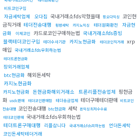
비트코인구입
국내거래소fds막혔을때
코인현
자금세탁업체
오다집
핑오다믹싱
금직거래
테더전송대행
자금현
테더원화환전
횡령세탁
카지노믹싱
카드로코인구매하는법
국내거래소fds증빙
금화
이체코인
블랙테더코인구입
xrp
카지노현금화
테더수사기관
테더코인직거래
매입
국내거래소fds우회하는법
테더트론현금화
장외거래업체
해외돈세탁
btc현금화
카지노현금화
돈현금화해외거래소
트론리플전송업체
핑현금
카지노현금화
화
테더구매테더판매
테더송금업체
usdc판매
테더코인판매함
비트코인
코인전송대행
세탁
btc현금화
전송대행
돈믹싱최저수수료
국내거래소fds우회하는법
테더코인판매
테더트론구매대행
리플삽니다
언더돈세탁
국내거래소fds피하는법
코인돈세탁테더거래