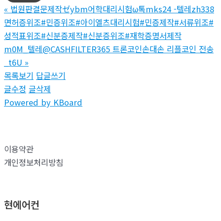
«
법원판결문제작ゼybm어학대리시험ω톡mks24 -텔레zh338
면허증위조#민증위조#아이엘츠대리시험#민증제작#서류위조#
성적표위조#신분증제작#신분증위조#재학증명서제작
m0M_텔레@CASHFILTER365 트론코인손대손 리플코인 전송
_t6U
»
목록보기
답글쓰기
글수정
글삭제
Powered by KBoard
이용약관
개인정보처리방침
현에어컨