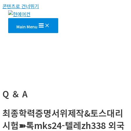
콘텐츠로 건너뛰기
Main Menu
Q ＆ A
최종학력증명서위제작&토스대리
시험➽톡mks24-텔레zh338 외국