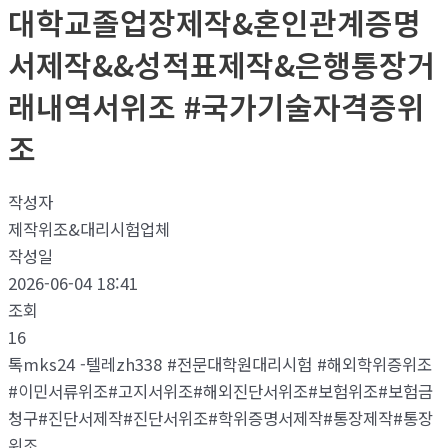
대학교졸업장제작&혼인관계증명
서제작&&성적표제작&은행통장거
래내역서위조 #국가기술자격증위
조
작성자
제작위조&대리시험업체
작성일
2026-06-04 18:41
조회
16
톡mks24 -텔레zh338 #전문대학원대리시험 #해외학위증위조
#이민서류위조#고지서위조#해외진단서위조#보험위조#보험금
청구#진단서제작#진단서위조#학위증명서제작#통장제작#통장
위조