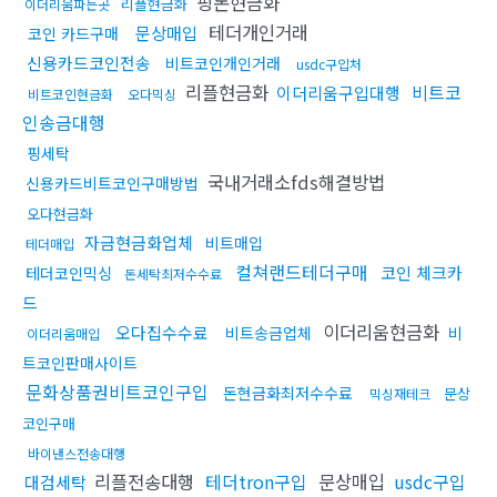
핑돈현금화
리플현금화
이더리움파는곳
테더개인거래
문상매입
코인 카드구매
신용카드코인전송
비트코인개인거래
usdc구입처
리플현금화
비트코
이더리움구입대행
비트코인현금화
오다믹싱
인송금대행
핑세탁
국내거래소fds해결방법
신용카드비트코인구매방법
오다현금화
자금현금화업체
비트매입
테더매입
컬쳐랜드테더구매
코인 체크카
테더코인믹싱
돈세탁최저수수료
드
이더리움현금화
오다집수수료
비트송금업체
비
이더리움매입
트코인판매사이트
문화상품권비트코인구입
돈현금화최저수수료
문상
믹싱재테크
코인구매
바이낸스전송대행
리플전송대행
테더tron구입
문상매입
usdc구입
대검세탁