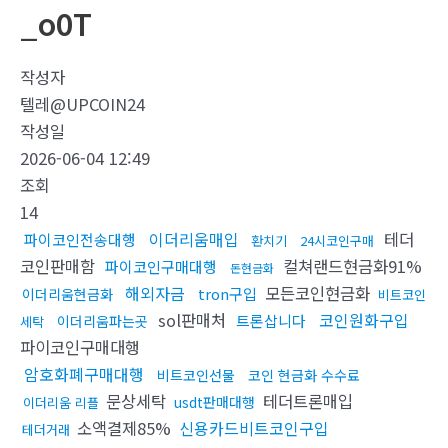
_o0T
작성자
텔레@UPCOIN24
작성일
2026-06-04 12:49
조회
14
이더리움매입
테더
파이코인전송대행
환치기
24시코인구매
코인판매함
컬쳐랜드현금화91%
파이코인구매대행
돈현금화
해외자금
모든코인현금화
tron구입
이더리움현금화
비트코인
sol판매처
코인원화구입
트론삽니다
이더리움파는곳
세탁
파이코인구매대행
암호화폐구매대행
비트코인선물
코인 현금화 수수료
문상세탁
테더트론매입
usdt판매대행
이더리움 리플
소액결제85%
신용카드비트코인구입
테더거래