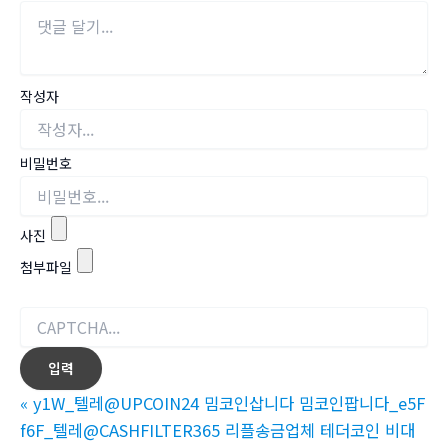
작성자
비밀번호
사진
첨부파일
«
y1W_텔레@UPCOIN24 밈코인삽니다 밈코인팝니다_e5F
f6F_텔레@CASHFILTER365 리플송금업체 테더코인 비대