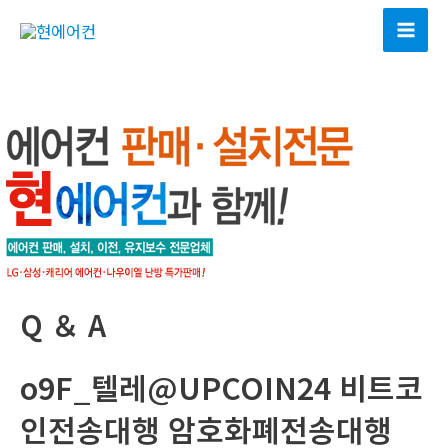
콘
텐
Mai
츠
Men
로
건
너
뛰
기
Q ＆ A
o9F_텔레@UPCOIN24 비트코
인전송대행 암호화폐전송대행