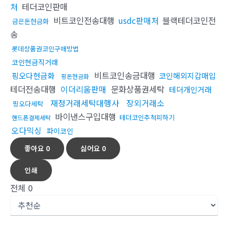
처
테더코인판매
비트코인전송대행
usdc판매처
블랙테더코인전
금은돈현금화
송
롯데상품권코인구매방법
코인현금직거래
비트코인송금대행
핑오다현금화
코인해외지갑매입
핑돈현금화
테더전송대행
이더리움판매
문화상품권세탁
테더개인거래
재정거래세탁대행사
장외거래소
핑오다세탁
바이낸스구입대행
테더코인추척피하기
핸드폰결제세탁
오다믹싱
파이코인
좋아요
0
싫어요
0
인쇄
전체
0