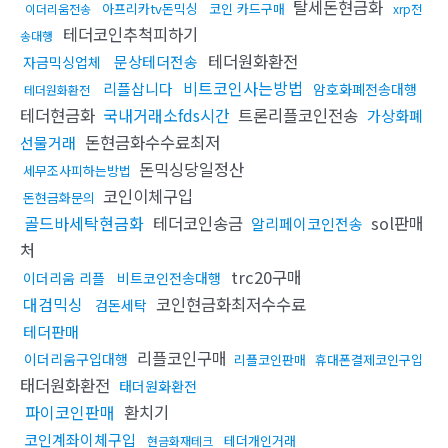
탈세돈현금화
아프리카tv돈믹싱
코인 카드구매
이더리움전송
xrp전
테더코인추척피하기
송대행
테더원화환전
문상테더전송
자금믹싱업체
비트코인사는방법
리플삽니다
암호화폐전송대행
테더원화환전
테더현금화
국내거래소fds시간
트론리플코인전송
가상화폐
돈현금화수수료최저
선물거래
돈믹싱당일정산
세무조사피하는방법
코인이체구입
돈현금화문의
골드바세탁현금화
테더코인송금
sol판매
알리페이코인전송
처
trc20구매
이더리움 리플
비트코인전송대행
대검믹싱
코인현금화최저수수료
검돈세탁
테더판매
리플코인구매
이더리움구입대행
리플코인판매
휴대폰결제코인구입
태더원화환전
태더원화환전
파이코인판매
환치기
코인계좌이체구입
테더개인거래
현금화재테크