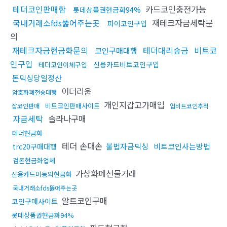
테더코인판매함
카드코인충전가능
롯데상품권현금화94%
국내거래소fds뚫어주는곳
재테크자금세탁문
파이코인구입
의
재테크자금현금화문의
테더대리송금
비트코
코인구매대행
인구입
신용카드비트코인구입
테더코인이체구입
돈믹싱당일정산
이더리움
암호화폐전송대행
개인지갑고가매입
비트코인판매사이트
잡코인판매
업비트코인추적
자금세탁
솔라나구매
테더현금화
테더 손대손
불법자금믹싱
비트코인사는방법
trc20구매대행
검돈현금화업체
가상화폐선물거래
신용카드미동의현금화
국내거래소fds뚫어주는곳
알트코인구매
코인구매사이트
롯데상품권현금화94%