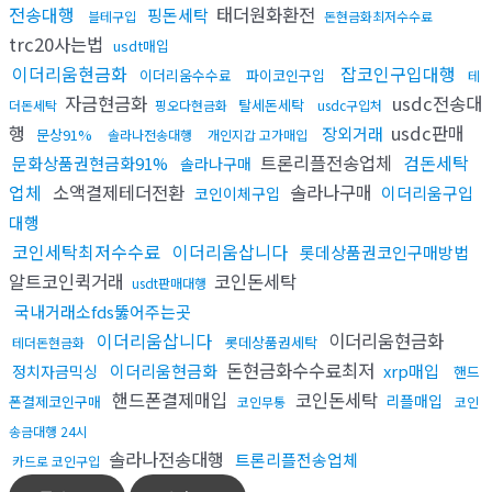
전송대행
태더원화환전
핑돈세탁
블테구입
돈현금화최저수수료
trc20사는법
usdt매입
이더리움현금화
잡코인구입대행
이더리움수수료
파이코인구입
테
자금현금화
usdc전송대
탈세돈세탁
더돈세탁
핑오다현금화
usdc구입처
행
usdc판매
장외거래
문상91%
솔라나전송대행
개인지갑 고가매입
트론리플전송업체
검돈세탁
문화상품권현금화91%
솔라나구매
업체
소액결제테더전환
솔라나구매
이더리움구입
코인이체구입
대행
코인세탁최저수수료
이더리움삽니다
롯데상품권코인구매방법
알트코인퀵거래
코인돈세탁
usdt판매대행
국내거래소fds뚫어주는곳
이더리움삽니다
이더리움현금화
롯데상품권세탁
테더돈현금화
돈현금화수수료최저
이더리움현금화
xrp매입
정치자금믹싱
핸드
핸드폰결제매입
코인돈세탁
리플매입
폰결제코인구매
코인무통
코인
송금대행 24시
솔라나전송대행
트론리플전송업체
카드로 코인구입