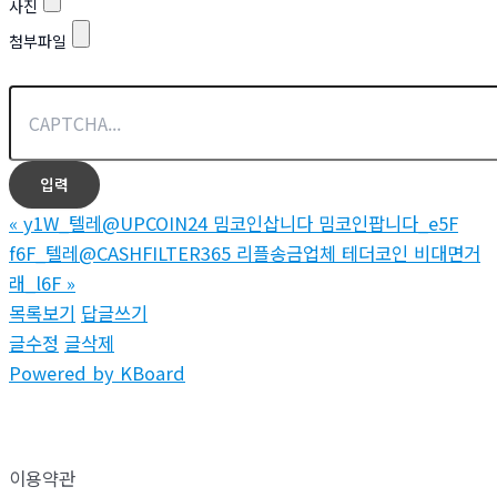
사진
첨부파일
«
y1W_텔레@UPCOIN24 밈코인삽니다 밈코인팝니다_e5F
f6F_텔레@CASHFILTER365 리플송금업체 테더코인 비대면거
래_l6F
»
목록보기
답글쓰기
글수정
글삭제
Powered by KBoard
이용약관