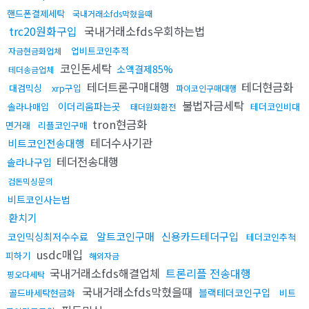
핸드폰결제세탁
국내거래소fds막혔을때
trc20원화구입
국내거래소fds우회하는법
업비트코인추적
자금현금화업체
코인돈세탁
소액결제85%
테더송금업체
테더트론구매대행
테더현금화
대검믹싱
xrp구입
파이코인구매대행
불법자금세탁
이더리움파는곳
솔라나매입
테더코인비대
태더원화환전
tron현금화
면거래
리플코인구매
테더수사기관
비트코인전송대행
테더전송대행
솔라나구입
검돈믹싱문의
비트코인사는법
환치기
알트코인구매
신용카드테더구입
코인믹싱최저수수료
테더코인추척
usdc매입
피하기
해외자금
국내거래소fds해결업체
트론리플 전송대행
핑오다세탁
국내거래소fds막혔을때
블랙테더코인구입
골드바세탁현금화
비트