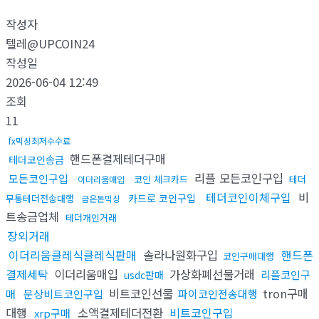
작성자
텔레@UPCOIN24
작성일
2026-06-04 12:49
조회
11
fx믹싱최저수수료
핸드폰결제테더구매
테더코인송금
리플 모든코인구입
모든코인구입
코인 체크카드
테더
이더리움매입
테더코인이체구입
비
카드로 코인구입
무통테더전송대행
금은돈믹싱
트송금업체
테더개인거래
장외거래
이더리움클레식클레식판매
솔라나원화구입
핸드폰
코인구매대행
결제세탁
이더리움매입
가상화폐선물거래
리플코인구
usdc판매
비트코인선물
tron구매
매
문상비트코인구입
파이코인전송대행
대행
소액결제테더전환
비트코인구입
xrp구매