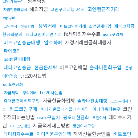
핑돈믹싱
코인카드구입
해외자금
코인현금직거래
코인구매대행 24시
자금현금화업체
xrp구매
장외거래
재테크자금
비트코인퀵거래
소액결제매입
코인추적피하는방법
fx세탁최저수수료
현금화문의
테더코인비대면거래
usdc구입처
비트코인송금대행
암호화폐
재정거래현금화대행사
파이코인
usdt판매대행
테더코인송금
현금돈세탁
비트코인매입
솔라나원화구입
문상
trc20사는법
테더전송
usdc현금화
trc20사는법
자금세탁
장외거래
자금현금화업체
솔라나전송대행
휴대폰결제비트구입
코인구매사이
카드코인구매
코인
이더리움클레식클레식매입
이더리움파는곳
트
추적피하는방법
테더수사기
usdc구입처
핑오다현금화
코인이체
관
세금적게내는방법
코인이체구입
테더코인매입
해외선물현금인출
비트코인
테더최저수수료
이더리움구입대행