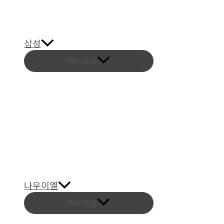
삼성
메뉴 토글
나우이엘
메뉴 토글