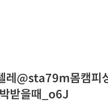
_텔레@sta79m몸캠
박받을때_o6J