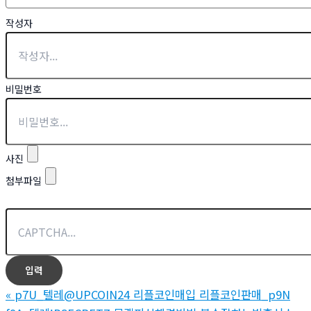
작성자
비밀번호
사진
첨부파일
«
p7U_텔레@UPCOIN24 리플코인매입 리플코인판매_p9N