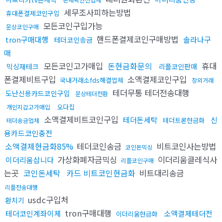
세무조사피하는방법
휴대폰결제코인구입
모든코인구입가능
문상코인구매
핸드폰결제코인구매방법
tron구매대행
솔라나구
테더코인송금
매
모든코인고가매입
돈현금화문의
휴대
믹싱재테크
리플코인판매
폰결제비트구입
소액결제코인구입
국내거래소fds해결업체
장외거래
테더무통 테더전송대행
도난신용카드코인구입
문상테더전환
오다집
개인지갑고가매입
소액결제비트코인구입
테더돈세탁
신
테더트론현금화
테더송금업체
용카드코인충전
소액결제현금화85%
테더코인송금
비트코인사는방법
코인돈믹싱
가상화폐자금믹싱
이더리움클레식사
이더리움삽니다
리플코인구매
는곳
코인돈세탁
카드 비트코인현금화
비트대리송금
리플전송대행
usdc구입처
환치기
tron구매대행
테더코인계좌이체
소액결제테더전
이더리움현금화