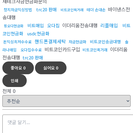
재테크자금현금화문의
바이낸스전
trc20 판매
정치자금믹싱방법
테더 손대손
비트코인퀵거래
송대행
이더리움전송대행
리플매입
비트매입
오다집
비트
핑오다현금화
코인현금화
usdc현금화
핸드폰결제세탁
비트코인송금대행
돈믹싱최저수수료
자금현금화
솔
비트코인카드구입
이더리움
라나매입
오다집수수료
비트코인퀵거래
전송대행
trc20 판매
좋아요
0
싫어요
0
인쇄
전체
0