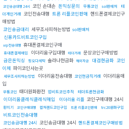
코인 손대손
돈믹싱문의
무통코인
테
sol판매처
코인송금대행 24시
코인전송대행
트론 리플코인판매
핸드폰결제코인구
더개인거래
매방법
코인송금대리
세무조사피하는방법
sol판매처
신용카드비트코인구입
휴대폰결제코인구매
xrp전송대행
이더리움구입대행
문상코인구매방법
휴대폰결제매입
테더거래
금은돈믹싱
솔라나현금화
대검현금화
코인
핑오다세탁
해외자금
이체
파이코인사는곳
이더리움전송대행
이더리움매
코인현금직거래
세무조사피하는방법
입
태더원화환전
업비트코인추적
테더트론현금화
무통코인
이더리움클레식클레식매입
코인구매대행 24시
이더리움 리플
환치기
컬쳐랜드코인구입
trc20원화구입
코인구매대행
트론 리플코인판매
비트코인전송대행
코인송금대행 24시
코인송금대행 24시
핸드폰결제코인구매방법