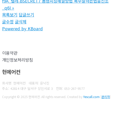
f9A_텔레:BSECRET7 몸캠피싱해결방법 복수잘하는법흥신소
_q6I
»
목록보기
답글쓰기
글수정
글삭제
Powered by KBoard
이용약관
개인정보처리방침
현에어컨
회사명: 현에어컨 대표자: 윤낙진
주소: 42814 대구 달서구 상인서로 3
전화:
053-267-9577
Copyright © 2025 현에어컨. All rights reserved.
Created by
Yescall.com
[
관리자
]