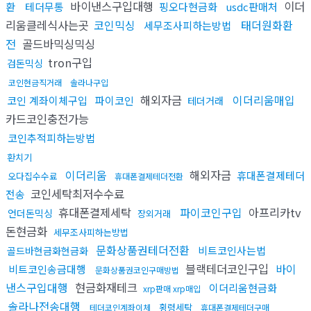
바이낸스구입대행
이더
환
테더무통
핑오다현금화
usdc판매처
리움클레식사는곳
코인믹싱
태더원화환
세무조사피하는방법
전
골드바믹싱믹싱
tron구입
검돈믹싱
코인현금직거래
솔라나구입
해외자금
이더리움매입
코인 계좌이체구입
파이코인
테더거래
카드코인충전가능
코인추적피하는방법
환치기
이더리움
해외자금
휴대폰결제테더
오다집수수료
휴대폰결제테더전환
코인세탁최저수수료
전송
휴대폰결제세탁
파이코인구입
아프리카tv
언더돈믹싱
장외거래
돈현금화
세무조사피하는방법
문화상품권테더전환
비트코인사는법
골드바현금화현금화
블랙테더코인구입
바이
비트코인송금대행
문화상품권코인구매방법
낸스구입대행
현금화재테크
이더리움현금화
xrp판매 xrp매입
솔라나전송대행
횡령세탁
테더코인계좌이체
휴대폰결제테더구매