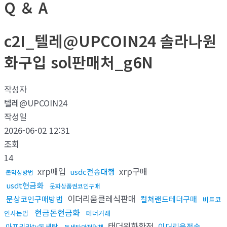
Q ＆ A
c2I_텔레@UPCOIN24 솔라나원
화구입 sol판매처_g6N
작성자
텔레@UPCOIN24
작성일
2026-06-02 12:31
조회
14
xrp매입
xrp구매
usdc전송대행
돈믹싱방법
usdt현금화
문화상품권코인구매
이더리움클레식판매
문상코인구매방법
컬쳐랜드테더구매
비트코
현금돈현금화
인사는법
테더거래
태더원화환전
이더리움전송
아프리카tv돈세탁
돈세탁안전업체