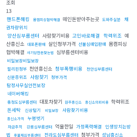
조회
13
핸드폰해킹
떼인돈받아주는곳
채
도와주실분
몸캠피싱협박해결
권차량위치
양산심부름센터
사람찾기비용
고민바로해결
학력위조
예
산흥신소
살인청부가격
몸캠피싱
선불심매입판매
대포폰판매
협박해결
심부름센터비용
사기당한돈찾는법
비밀보장비밀보장
천안흥신소
청부폭행비용
필리핀청부
천안심부름센터
사람찾기
신분증위조
청부가격
탐정사무실안전보장
네이버해킹
대포차찾기
학력위조
충청도심부름센터
원주흥신소
흥신소의뢰비용
돈세탁
사람찾기비용
신상털기
비밀보장
누명벗기
흥신소가격
억울한일
가정폭력해결
인생망치는방
자금추적
강릉심부름센터
청부가격
법
전라도심부름센터
성남흥신소
후불제심부름센터