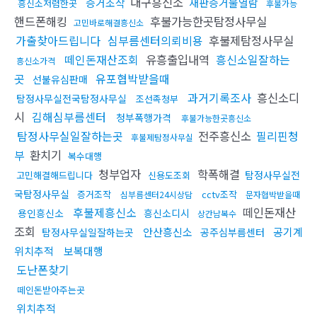
대구흥신소
증거조작
재판증거물열람
흥신소저렴한곳
후불가능
핸드폰해킹
후불가능한곳탐정사무실
고민바로해결흥신소
가출찾아드립니다
심부름센터의뢰비용
후불제탐정사무실
떼인돈재산조회
유흥출입내역
흥신소일잘하는
흥신소가격
곳
유포협박받을때
선불유심판매
과거기록조사
흥신소디
탐정사무실전국탐정사무실
조선족청부
시
김해심부름센터
청부폭행가격
후불가능한곳흥신소
탐정사무실일잘하는곳
전주흥신소
필리핀청
후불제탐정사무실
부
환치기
복수대행
청부업자
학폭해결
탐정사무실전
고민해결해드립니다
신용도조회
국탐정사무실
증거조작
cctv조작
심부름센터24시상담
문자협박받을때
후불제흥신소
떼인돈재산
용인흥신소
흥신소디시
상간남복수
조회
안산흥신소
공기계
탐정사무실일잘하는곳
공주심부름센터
위치추적
보복대행
도난폰찾기
떼인돈받아주는곳
위치추적