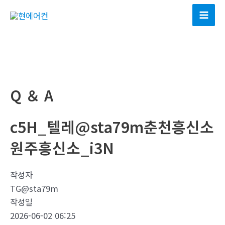
콘
텐
Mai
츠
Men
로
건
너
뛰
Q ＆ A
기
c5H_텔레@sta79m춘천흥신소
원주흥신소_i3N
작성자
TG@sta79m
작성일
2026-06-02 06:25