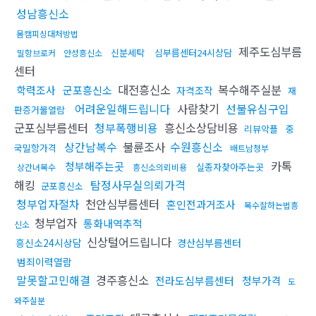
성남흥신소
몸캠피싱대처방법
제주도심부름
신분세탁
심부름센터24시상담
밀항브로커
안성흥신소
센터
대전흥신소
복수해주실분
학력조사
군포흥신소
자격조작
재
어려운일해드립니다
사람찾기
선불유심구입
판증거물열람
군포심부름센터
청부폭행비용
흥신소상담비용
리뷰악플
중
상간남복수
불륜조사
수원흥신소
국밀항가격
배트남청부
카톡
청부해주는곳
실종자찾아주는곳
상간녀복수
흥신소의뢰비용
해킹
탐정사무실의뢰가격
군포흥신소
청부업자절차
천안심부름센터
혼인전과거조사
복수잘하는법흥
청부업자
통화내역추적
신소
신상털어드립니다
흥신소24시상담
경산심부름센터
범죄이력열람
말못할고민해결
경주흥신소
전라도심부름센터
청부가격
도
와주실분