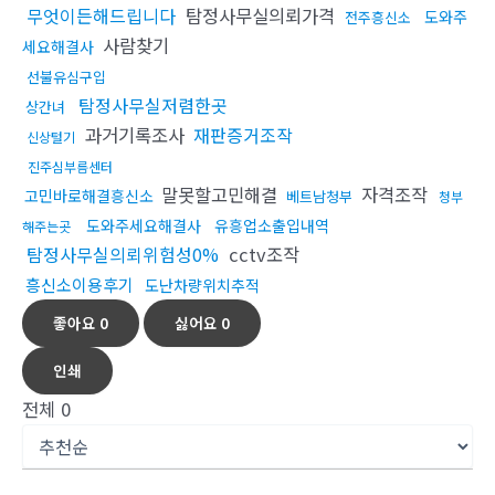
무엇이든해드립니다
탐정사무실의뢰가격
도와주
전주흥신소
사람찾기
세요해결사
선불유심구입
탐정사무실저렴한곳
상간녀
과거기록조사
재판증거조작
신상털기
진주심부름센터
말못할고민해결
자격조작
고민바로해결흥신소
베트남청부
청부
도와주세요해결사
유흥업소출입내역
해주는곳
탐정사무실의뢰위험성0%
cctv조작
흥신소이용후기
도난차량위치추적
좋아요
0
싫어요
0
인쇄
전체
0