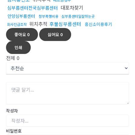
대포차찾기
심부름센터전국심부름센터
안양심부름센터
청부폭행비용
심부름센터일잘하는곳
위치추적
후불심부름센터
흥신소이용후기
회사진급조작
좋아요
0
싫어요
0
인쇄
전체
0
작성자
비밀번호