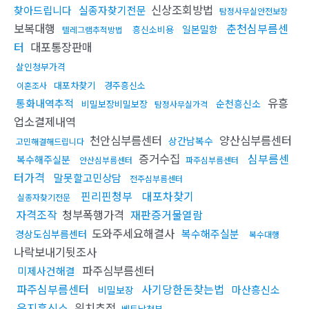
신상조회방법
찾아드립니다
실종자찾기전문
탐정사무실안전보장
보복대행
춘천심부름센
일본밀항
흥신소비용
텔레그램추적방법
터
대포통장판매
살인청부가격
대포차찾기
경주흥신소
이혼조사
유흥
통화내역추적
순천흥신소
비밀보장비밀보장
탐정사무실가격
업소결제내역
천안심부름센터
양산심부름센터
상간남복수
고민해결해드립니다
증거수집
심부름센
복수해주실분
안산심부름센터
파주심부름센터
터가격
말못할고민상담
전주심부름센터
핀리핀청부
대포차찾기
실종자찾기전문
자격조작
청부폭행가격
재판증거물열람
도와주세요해결사
복수해주실분
경상도심부름센터
복수대행
나락보내기뒷조사
파주심부름센터
미제사건해결
파주심부름센터
사기당한돈찾는법
마산흥신소
비밀보장
음지흥신소
위치추적
베트남청부