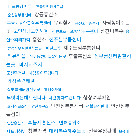
대포통장매입
후불제탐정사무실
강릉흥신소
춘천심부름센터
유괴찾기
사람찾아주는
후불가능한곳심부름센터
흥신소이용후기
곳
상간녀복수
고민상담고민해결
포항심부름센터
흥
신변보호
흥신소
진주심부름센터
신소의뢰가격
제주도심부름센터
비밀보장
탐정사무실일잘하는곳
리뷰악플
후불흥신소
심부름센터일잘하
심부름센터일잘하는곳
는곳
마사지조사
조선족청부
사람찾아드립니다
가정폭력해결
심부름센터안전보장
흥신소가격
생상여부확인
무엇이든해드립니다
사람찾아드립니다
인천심부름센터
안산심부
선불유심판매
회사진급조작
양산흥신소
름센터
후불제흥신소
면허증위조
안산흥신소
청부가격
대리복수해주는곳
선불유심판매
배트남청부
보복대