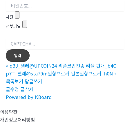
사진
첨부파일
«
q3J_텔레@UPCOIN24 리플코인전송 리플 판매_b4C
p7T_텔레@sta79m밀항브로커 일본밀항브로커_h0N
»
목록보기
답글쓰기
글수정
글삭제
Powered by KBoard
이용약관
개인정보처리방침