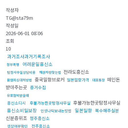
작성자
TG@sta79m
작성일
2026-06-01 08:06
조회
10
과거조사과거기록조사
어려운일흥신소
청부폭행
전라도흥신소
탐정사무실상담비용
채권차량찾는법
중국밀항브로커
떼인돈
일본밀항가격
몸캠피싱대처방법
대포통장
받아주는곳
증거수집
유포협박받을때
후불가능한곳탐정사무실
흥신소디시
후불가능한곳탐정사무실
흥신소비밀보장
일본밀항
복수해주실분
인생나락보내는방법
신분증위조
청주흥신소
전주흥신소
생상여부확인