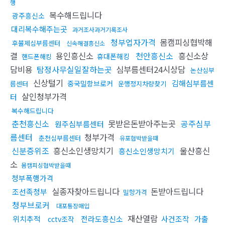
행
복수해드립니다
광주흥신소
대리복수해주는곳
과거조사과거기록조사
청부업자가격
몸캠피싱협박해
후불제심부름센터
신속해결흥신소
결
용인흥신소
천안흥신소
흥신소상
휴대폰해킹
핸드폰해킹
담비용
탐정사무실일잘하는곳
심부름센터24시상담
논산심부
신상털기
김해심부름센
중국밀항브로커
름센터
운행정지차량찾기
살인청부가격
터
복수해드립니다
춘천흥신소
못받은돈받아주는곳
공주심부
원주심부름센터
름센터
청부가격
춘천심부름센터
유포협박받을때
신분증위조
흥신소인생망치기
울산흥신
흥신소인생망치기
소
몸캠피싱협박받을때
청부폭행가격
실종자찾아드립니다
돈받아드립니다
조선족청부
밀항가격
청부브로커
대포통장매입
재산열람
위치추적
전라도흥신소
사건조작
가출
cctv조작