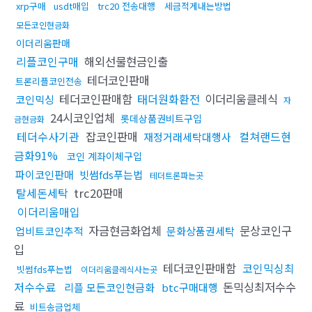
xrp구매
usdt매입
trc20 전송대행
세금적게내는방법
모든코인현금화
이더리움판매
리플코인구매
해외선물현금인출
테더코인판매
트론리플코인전송
테더코인판매함
태더원화환전
이더리움클레식
코인믹싱
자
24시코인업체
롯데상품권비트구입
금현금화
테더수사기관
잡코인판매
컬쳐랜드현
재정거래세탁대행사
금화91%
코인 계좌이체구입
파이코인판매
빗썸fds푸는법
테더트론파는곳
탈세돈세탁
trc20판매
이더리움매입
자금현금화업체
문상코인구
업비트코인추적
문화상품권세탁
입
테더코인판매함
코인믹싱최
빗썸fds푸는법
이더리움클레식사는곳
저수수료
돈믹싱최저수수
리플 모든코인현금화
btc구매대행
료
비트송금업체