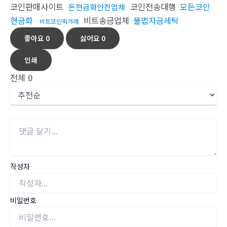
코인판매사이트
코인전송대행
모든코인
돈현금화안전업체
현금화
비트송금업체
불법자금세탁
비트코인퀵거래
좋아요
0
싫어요
0
인쇄
전체
0
작성자
비밀번호