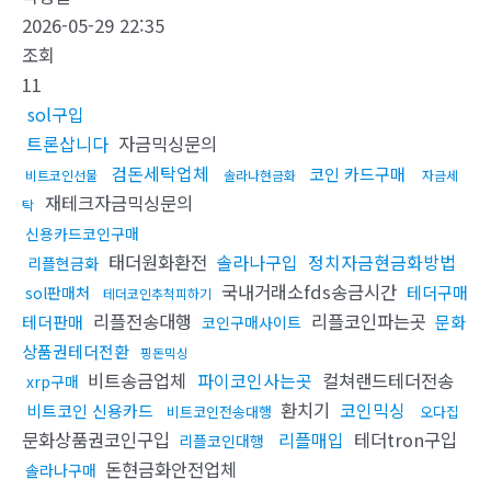
2026-05-29 22:35
조회
11
sol구입
트론삽니다
자금믹싱문의
검돈세탁업체
코인 카드구매
비트코인선물
솔라나현금화
자금세
재테크자금믹싱문의
탁
신용카드코인구매
태더원화환전
솔라나구입
정치자금현금화방법
리플현금화
국내거래소fds송금시간
테더구매
sol판매처
테더코인추척피하기
리플전송대행
리플코인파는곳
테더판매
문화
코인구매사이트
상품권테더전환
핑돈믹싱
비트송금업체
파이코인사는곳
컬쳐랜드테더전송
xrp구매
환치기
코인믹싱
비트코인 신용카드
비트코인전송대행
오다집
문화상품권코인구입
리플매입
테더tron구입
리플코인대행
돈현금화안전업체
솔라나구매