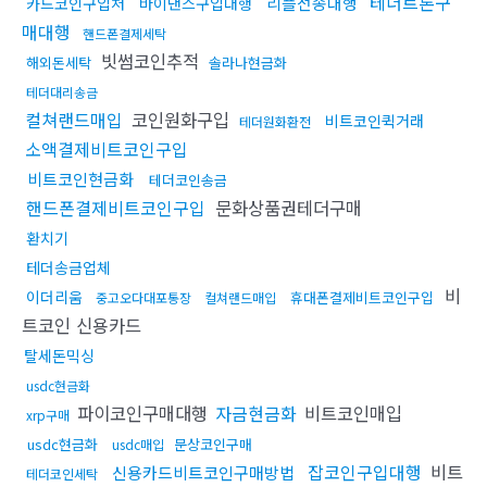
테더트론구
리플전송대행
카드코인구입처
바이낸스구입대행
매대행
핸드폰결제세탁
빗썸코인추적
해외돈세탁
솔라나현금화
테더대리송금
컬쳐랜드매입
코인원화구입
비트코인퀵거래
테더원화환전
소액결제비트코인구입
비트코인현금화
테더코인송금
핸드폰결제비트코인구입
문화상품권테더구매
환치기
테더송금업체
비
이더리움
휴대폰결제비트코인구입
중고오다대포통장
컬쳐랜드매입
트코인 신용카드
탈세돈믹싱
usdc현금화
파이코인구매대행
자금현금화
비트코인매입
xrp구매
usdc현금화
문상코인구매
usdc매입
잡코인구입대행
비트
신용카드비트코인구매방법
테더코인세탁