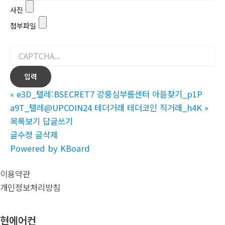
사진
첨부파일
«
e3D_텔레:BSECRET7 강릉심부름센터 아들찾기_p1P
a9T_텔레@UPCOIN24 테더거래 테더코인 직거래_h4K
»
목록보기
답글쓰기
글수정
글삭제
Powered by KBoard
이용약관
개인정보처리방침
현에어컨