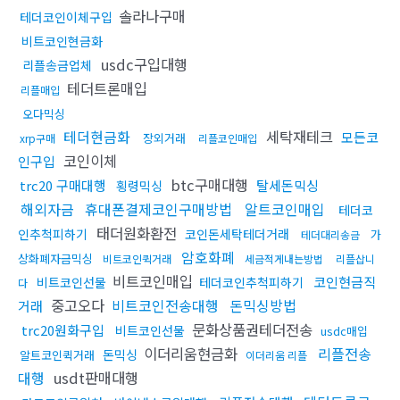
솔라나구매
테더코인이체구입
비트코인현금화
usdc구입대행
리플송금업체
테더트론매입
리플매입
오다믹싱
테더현금화
세탁재테크
모든코
장외거래
xrp구매
리플코인매입
코인이체
인구입
btc구매대행
trc20 구매대행
탈세돈믹싱
횡령믹싱
해외자금
휴대폰결제코인구매방법
알트코인매입
테더코
태더원화환전
인추척피하기
코인돈세탁테더거래
가
테더대리송금
암호화폐
상화폐자금믹싱
비트코인퀵거래
세금적게내는방법
리플삽니
비트코인매입
코인현금직
비트코인선물
테더코인추척피하기
다
중고오다
비트코인전송대행
돈믹싱방법
거래
문화상품권테더전송
trc20원화구입
비트코인선물
usdc매입
이더리움현금화
리플전송
돈믹싱
알트코인퀵거래
이더리움 리플
대행
usdt판매대행