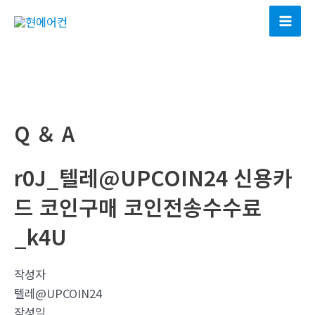
콘
텐
Mai
츠
Men
로
건
너
뛰
Q ＆ A
기
r0J_텔레@UPCOIN24 신용카
드 코인구매 코인전송수수료
_k4U
작성자
텔레@UPCOIN24
작성일