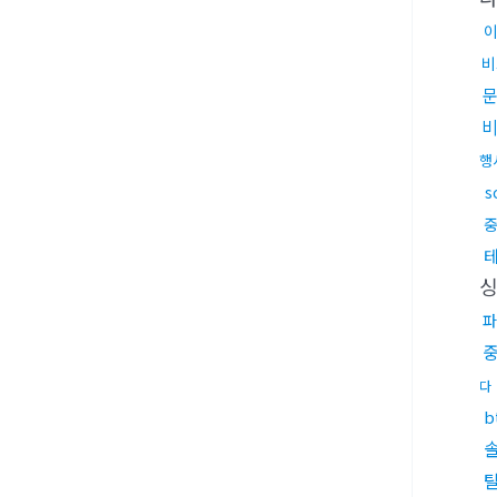
비
행
s
파
다
b