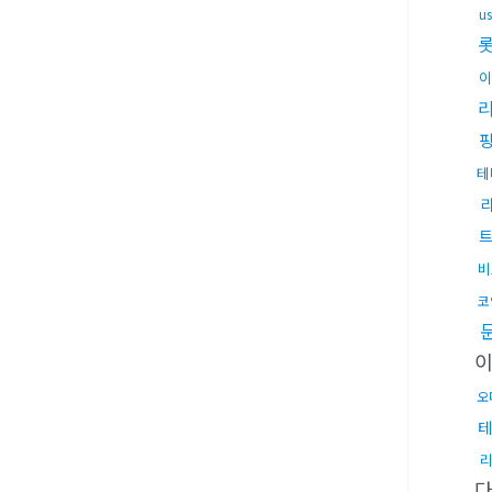
u
이
테
비
코
오
테