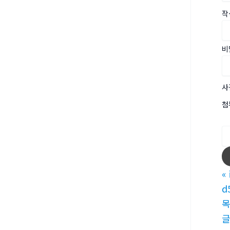
작
비
사
첨
«
d