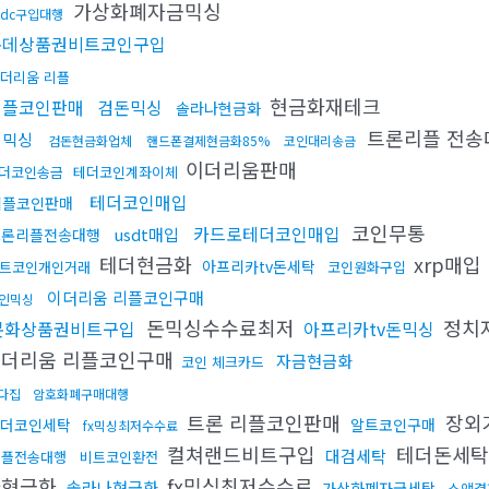
가상화폐자금믹싱
sdc구입대행
롯데상품권비트코인구입
더리움 리플
현금화재테크
리플코인판매
검돈믹싱
솔라나현금화
트론리플 전송
핑믹싱
검돈현금화업체
핸드폰결제현금화85%
코인대리송금
이더리움판매
더코인송금
테더코인계좌이체
테더코인매입
리플코인판매
코인무통
카드로테더코인매입
usdt매입
트론리플전송대행
테더현금화
xrp매입
아프리카tv돈세탁
트코인개인거래
코인원화구입
이더리움 리플코인구매
인믹싱
돈믹싱수수료최저
정치
문화상품권비트구입
아프리카tv돈믹싱
이더리움 리플코인구매
자금현금화
코인 체크카드
다집
암호화폐구매대행
트론 리플코인판매
장외
더코인세탁
알트코인구매
fx믹싱최저수수료
컬쳐랜드비트구입
테더돈세
대검세탁
리플전송대행
비트코인환전
다현금화
fx믹싱최저수수료
솔라나현금화
가상화폐자금세탁
소액결