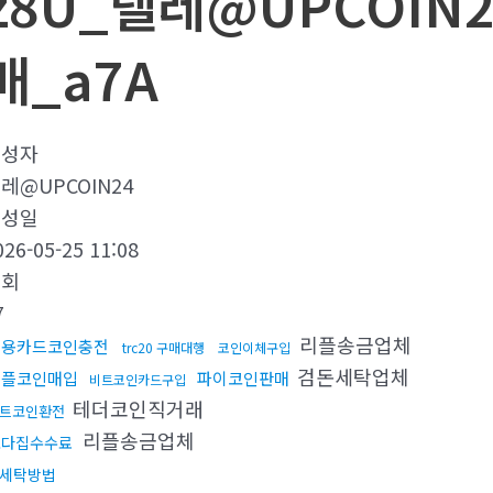
z8U_텔레@UPCOIN2
매_a7A
작성자
레@UPCOIN24
작성일
026-05-25 11:08
조회
7
리플송금업체
신용카드코인충전
trc20 구매대행
코인이체구입
검돈세탁업체
리플코인매입
파이코인판매
비트코인카드구입
테더코인직거래
트코인환전
리플송금업체
오다집수수료
세탁방법