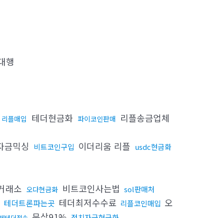
대행
테더현금화
리플송금업체
리플매입
파이코인판매
자금믹싱
이더리움 리플
비트코인구입
usdc현금화
거래소
비트코인사는법
sol판매처
오다현금화
탁
테더최저수수료
오
테더트론파는곳
리플코인매입
문상91%
정치자금현금화
제테더전송