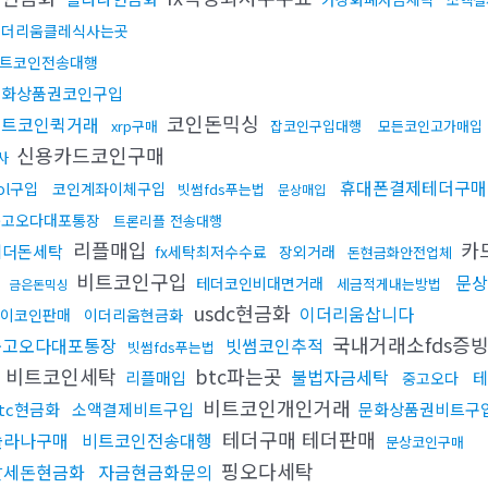
이더리움클레식사는곳
트코인전송대행
문화상품권코인구입
코인돈믹싱
비트코인퀵거래
xrp구매
잡코인구입대행
모든코인고가매입
신용카드코인구매
사
휴대폰결제테더구매
ol구입
코인계좌이체구입
빗썸fds푸는법
문상매입
중고오다대포통장
트론리플 전송대행
리플매입
카
테더돈세탁
fx세탁최저수수료
장외거래
돈현금화안전업체
싱
비트코인구입
문상
테더코인비대면거래
세금적게내는방법
금은돈믹싱
usdc현금화
이더리움삽니다
이코인판매
이더리움현금화
국내거래소fds증
중고오다대포통장
빗썸코인추적
빗썸fds푸는법
비트코인세탁
btc파는곳
불법자금세탁
리플매입
테
중고오다
비트코인개인거래
tc현금화
소액결제비트구입
문화상품권비트구
테더구매 테더판매
솔라나구매
비트코인전송대행
문상코인구매
핑오다세탁
탈세돈현금화
자금현금화문의