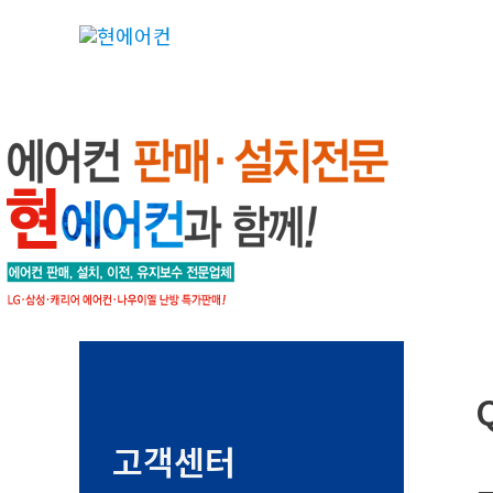
콘
텐
츠
로
건
너
뛰
기
고객센터