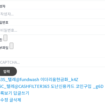
성자
밀번호
진
부파일
i3S_텔레@fundwash 이더리움현금화_k4Z
5C_텔레@CASHFILTER365 도난신용카드 코인구입 _g6D
목록보기
답글쓰기
글수정
글삭제