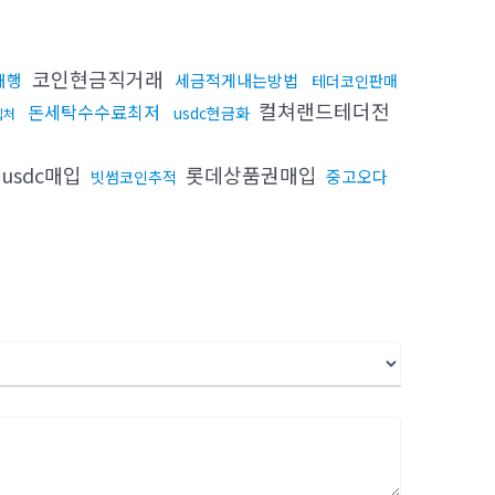
코인현금직거래
대행
세금적게내는방법
테더코인판매
컬쳐랜드테더전
돈세탁수수료최저
usdc현금화
입처
usdc매입
롯데상품권매입
중고오다
빗썸코인추적