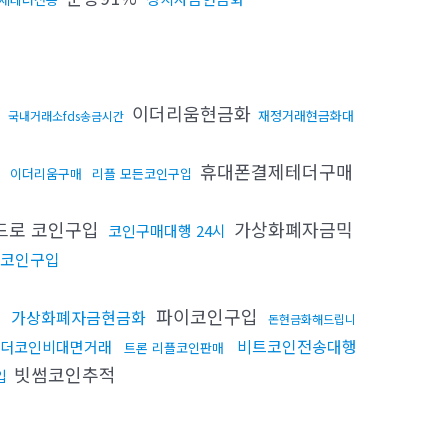
이더리움현금화
재정거래현금화대
국내거래소fds송금시간
휴대폰결제테더구매
이더리움구매
리플 모든코인구입
드로 코인구입
가상화폐자금믹
코인구매대행 24시
코인구입
빙
파이코인구입
가상화폐자금현금화
돈현금화해드립니
비트코인전송대행
더코인비대면거래
트론 리플코인판매
빗썸코인추적
입