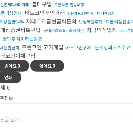
블테구입
코인돈세탁테더거래
트론리플 전송대행
비트코인개인거래
검돈믹싱업체
테더현금화
신용카드코인전송
재테크자금현금화문의
트론리플전송
데상품권94%
빗썸코인추적
롯데상품권비트구입
자금믹싱업체
국내거래소fds송금시간
usdc구
송
코인추적피하는방법
모든코인 고가매입
돈믹싱최저수수료
카드코인구매
세돈현금화
테더코인이체구입
좋아요
0
싫어요
0
인쇄
전체
0