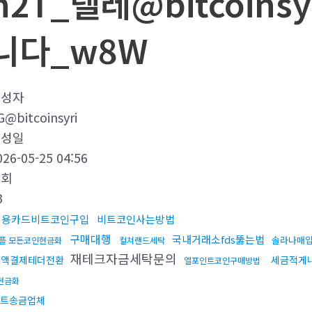
h2T_텔레@bitcoin
니다_w8W
작성자
G@bitcoinsyri
작성일
026-05-25 04:56
조회
3
신용카드비트코인구입
비트코인사는방법
구매대행
국내거래소fds뚫는법
솔라나매입
플 모든코인현금화
컬쳐랜드세탁
재테크자금세탁문의
소액결제테더전환
세금적게
엘포인트코인구매방법
현금화
트송금업체