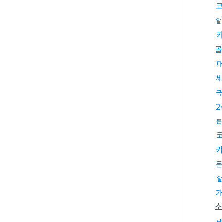
코
알
골
파
세
국
돈
알
소