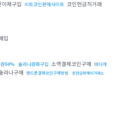
인이체구입
코인현금직거래
비트코인판매사이트
매입
소액결제코인구매
권94%
솔라나원화구입
테더개
솔라나구매
핸드폰결제코인구매방법
돈현금화해외거래소