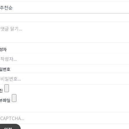
성자
밀번호
진
부파일