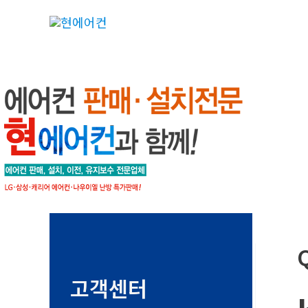
콘
텐
츠
로
건
너
뛰
기
고객센터