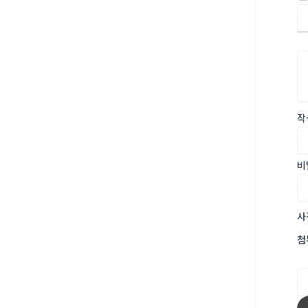
작
비
사
첨