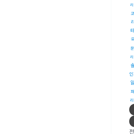
리
테
문
리
인
리