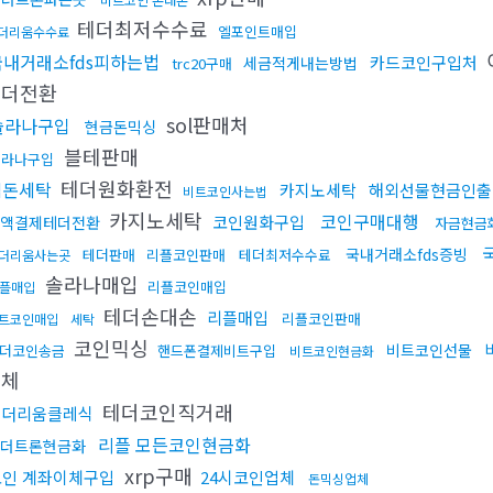
테더최저수수료
엘포인트매입
더리움수수료
국내거래소fds피하는법
카드코인구입처
세금적게내는방법
trc20구매
테더전환
sol판매처
솔라나구입
현금돈믹싱
블테판매
솔라나구입
테더원화환전
검돈세탁
카지노세탁
해외선물현금인출
비트코인사는법
카지노세탁
코인구매대행
코인원화구입
액결제테더전환
자금현금
국내거래소fds증빙
테더판매
리플코인판매
테더최저수수료
더리움사는곳
솔라나매입
리플코인매입
플매입
테더손대손
리플매입
리플코인판매
트코인매입
세탁
코인믹싱
비트코인선물
더코인송금
핸드폰결제비트구입
비트코인현금화
업체
테더코인직거래
이더리움클레식
리플 모든코인현금화
더트론현금화
xrp구매
코인 계좌이체구입
24시코인업체
돈믹싱업체