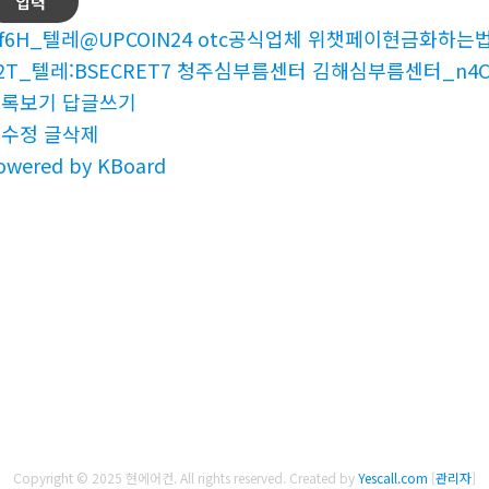
f6H_텔레@UPCOIN24 otc공식업체 위챗페이현금화하는법
2T_텔레:BSECRET7 청주심부름센터 김해심부름센터_n4
목록보기
답글쓰기
글수정
글삭제
owered by KBoard
Copyright © 2025 현에어컨. All rights reserved.
Created by
Yescall.com
[
관리자
]