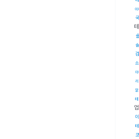
이
소
이
리
알
테
테