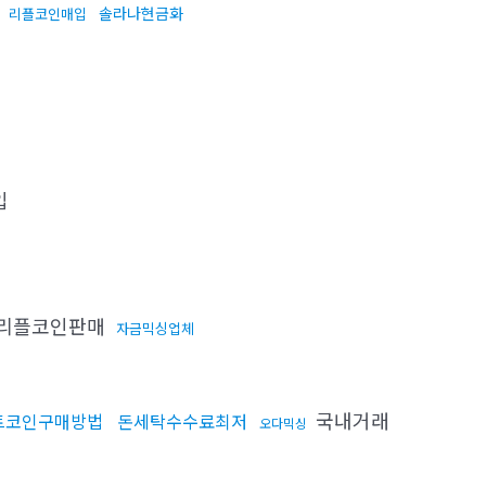
입
솔라나현금화
리플코인매입
입
리플코인판매
자금믹싱업체
국내거래
트코인구매방법
돈세탁수수료최저
오다믹싱