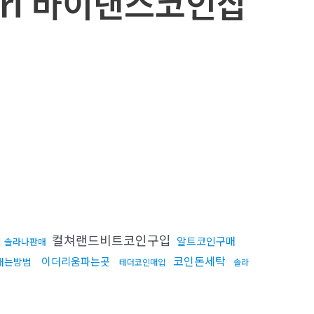
syri 바이낸스코인삽
컬쳐랜드비트코인구입
알트코인구매
 솔라나판매
코인돈세탁
이더리움파는곳
내는방법
테더코인매입
솔라