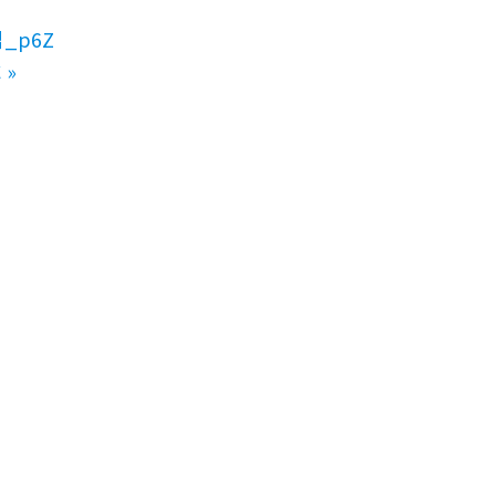
_p6Z
C
»