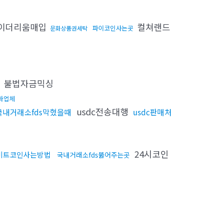
이더리움매입
컬쳐랜드
파이코인사는곳
문화상품권세탁
불법자금믹싱
화업체
usdc전송대행
국내거래소fds막혔을때
usdc판매처
24시코인
비트코인사는방법
국내거래소fds뚫어주는곳