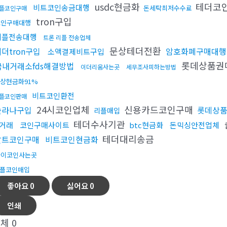
usdc현금화
테더코
비트코인송금대행
돈세탁최저수수료
플코인구매
tron구입
코인구매대행
리플전송대행
트론 리플 전송업체
문상테더전환
더tron구입
암호화폐구매대행
소액결제비트구입
롯데상품권
국내거래소fds해결방법
이더리움사는곳
세무조사피하는방법
상현금화91%
비트코인환전
플코인판매
24시코인업체
신용카드코인구매
솔라나구입
롯데상품
리플매입
테더수사기관
거래
코인구매사이트
btc현금화
돈믹싱안전업체
테더대리송금
알트코인구매
비트코인현금화
파이코인사는곳
플코인매입
좋아요
0
싫어요
0
인쇄
전체
0