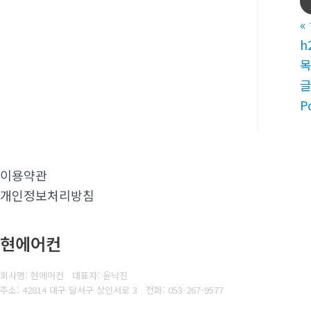
«
h
P
이용약관
개인정보처리방침
현에어컨
회사명: 현에어컨 대표자: 윤낙진
주소: 42814 대구 달서구 상인서로 3
전화:
053-267-9577