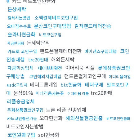
카드 비트코인현금화
행
문상세탁
소액결제비트코인구입
탈세하는방법
문상코인구매방법
컬쳐랜드테더전송
오다집수수료
솔라나현금화
비트코인구입
돈세탁문의
자금현금화
핸드폰결제테더전환
코인
카드로 코인구입
바이낸스구입대행
전송대행
해외돈세탁
trc20판매
이더리움 리플
롯데상품권코인
자금믹싱업체
테더원화환전
구매방법
핸드폰결제코인구매
코인해외지갑매입
이더리움매입
테더트론매입
테더구매
btc현금화
알트코인구
usdc구입처
문상91%
trc20판매
매
이더리움사는곳
이더리움 리플
리플송금업체
트론 리플 전송업체
문화상품권코인구입
오다현금화
해외선물현금인출
카드코인충전가능
비트코인현금화
비트코인사는방법
코인원화구입
sol현금화