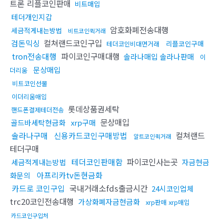
트론 리플코인판매
비트매입
테더개인지갑
암호화폐전송대행
세금적게내는방법
비트코인퀵거래
검돈믹싱
컬쳐랜드코인구입
리플코인구매
테더코인비대면거래
tron전송대행
파이코인구매대행
솔라나매입 솔라나판매
이
문상매입
더리움
비트코인선물
이더리움매입
롯데상품권세탁
핸드폰결제테더전송
문상매입
골드바세탁현금화
xrp구매
솔라나구매
신용카드코인구매방법
컬쳐랜드
알트코인퀵거래
테더구매
테더코인판매함
파이코인사는곳
세금적게내는방법
자금현금
아프리카tv돈현금화
화문의
카드로 코인구입
국내거래소fds출금시간
24시코인업체
trc20코인전송대행
가상화폐자금현금화
xrp판매 xrp매입
카드코인구입처