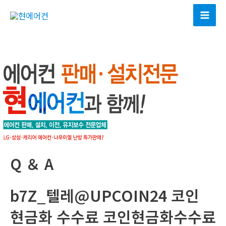
콘
텐
Mai
츠
Men
로
건
너
뛰
기
Q ＆ A
b7Z_텔레@UPCOIN24 코인
현금화 수수료 코인현금화수수료