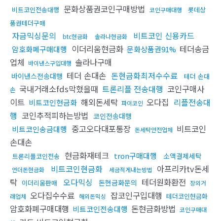
문화상품권코인구매방법
비트코인전송대행
롯데상
코인구매대행
품권테더구매
자금믹싱문의
비트코인 신용카드
btc현금화
솔라나현금화
이더리움현금화
테더송금
암호화폐구매대행
문화상품권91%
업체
솔라나구매
바이낸스구입대행
테더 손대손
돈현금화최저수수료
바이낸스전송대행
테더 손대
국내거래소fds막혔을때
트론리플 전송대행
코인구매사
손
이트
해외돈세탁
오다집
리플전송대
비트코인현금화
파이코인
행
코인추적피하는방법
코인전송대행
중고오다대포통장
비트코인
비트코인송금대행
돈세탁안전업체
손대손
현금화재테크
tron구매대행
소액결제세탁
트론리플코인전송
비트코인현금화
아프리카tv돈세
언더돈현금화
세금적게내는방법
탁
오다믹싱
테더원화환전
돈현금화문의
이더리움판매
장외거
오다집수수료
잡코인구입대행
테더코인현금화
래업체
해외돈믹싱
암호화폐구매대행
돈현금화방법
비트코인전송대행
코인구매대