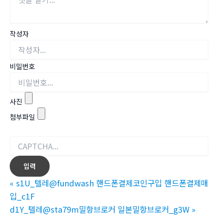
작성자
비밀번호
사진
첨부파일
«
s1U_텔레@fundwash 핸드폰결제코인구입 핸드폰결제매
입_c1F
d1Y_텔레@sta79m밀항브로커 일본밀항브로커_g3W
»