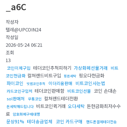
_a6C
작성자
텔레@UPCOIN24
작성일
2026-05-24 06:21
조회
13
테더코인추척피하기
가상화폐선물거래
코인이체구입
비트
컬쳐랜드비트구입
핑오다현금화
코인현금화
핑돈세탁
파이코인
비트코인사는법
이더리움판매
빗썸코인추적
테더코인판매함
코인 손대손
비트코인선물
카드코인구입처
컬쳐랜드테더전환
sol판매처
무통코인
비트코인퀵거래
오다세탁
돈현금화최저수수
돈세탁해드립니다
료
암호화폐구매대행
문상91%
테더송금업체
코인 카드구매
핸드폰결제테더전송