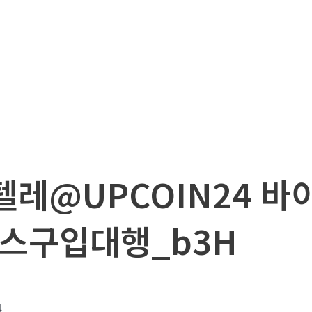
_텔레@UPCOIN24 
스구입대행_b3H
4