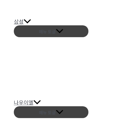
삼성
메뉴 토글
나우이엘
메뉴 토글