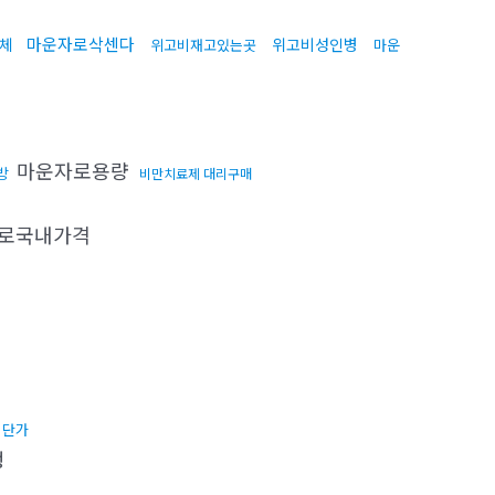
마운자로삭센다
체
위고비성인병
위고비재고있는곳
마운
마운자로용량
방
비만치료제 대리구매
로국내가격
비단가
행