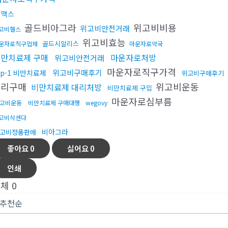
비맥스
골드비아그라
위고비비용
위고비안전거래
고비헬스
위고비효능
골드시알리스
운자로직구업체
마운자로약국
만치료제 구매
마운자로처방
위고비안전거래
마운자로직구가격
위고비구매후기
lp-1 비만치료제
위고비구매후기
대리구매
위고비운동
비만치료제 대리처방
비만치료제 구입
마운자로심부름
고비운동
비만치료제 구매대행
wegovy
고비삭센다
비아그라
고비정품판매
좋아요
0
싫어요
0
인쇄
전체
0