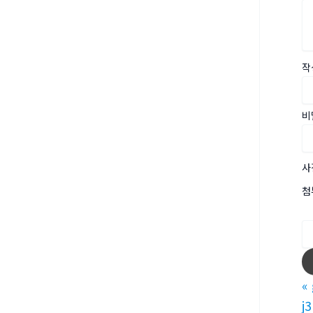
작
비
사
첨
«
j