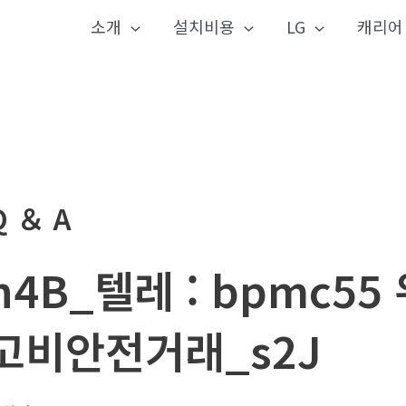
소개
설치비용
LG
캐리어
Q ＆ A
h4B_텔레 : bpmc5
고비안전거래_s2J