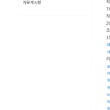
자유게시판
T
2
1
골
비
위
위