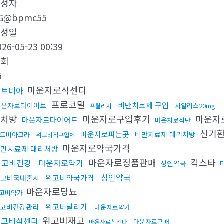
작성자
G@bpmc55
작성일
026-05-23 00:39
조회
5
마운자로삭센다
레트비아
프로코밀
비만치료제 구입
마운자로다이어트
시알리스20mg
프릴리지
리처방
마운자로구입후기
마운자
마운자로다이어트
마운자로식단
신기
마운자로파는곳
비만치료제 대리처방
드비아그라
위고비직구업체
마운자로약국가격
만치료제 대리처방
마운자로정품판매
칵스타
위고비건강
마운자로약가
성인약국
성인약국
위고비약국가격
위고비국내출시
마운자로당뇨
고비약가
위고비달리기
고비건강관리
마운자로약가
위고비재고
위고비삭센다
마운자로구매
마운자로삭센다