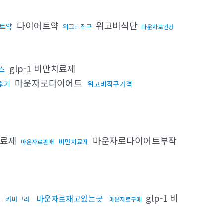
다이어트약
위고비식단
트약
위고비직구
마운자로건강
glp-1 비만치료제
스
마운자로다이어트
후기
위고비직구가격
치료제
마운자로다이어트부작
비만치료제
마운자로판매
트
glp-1 비
마운자로재고있는곳
카마그라
마운자로구매