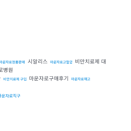
시알리스
비만치료제 대
마운자로정품판매
마운자로고혈압
로병원
환
마운자로구매후기
비만치료제 구입
마운자로재고
마운자로직구