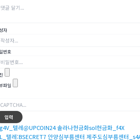
성자
밀번호
진
부파일
g4V_텔레@UPCOIN24 솔라나현금화sol현금화_f4X
3L_텔레:BSECRET7 안양심부름센터 제주도심부름센터_s4