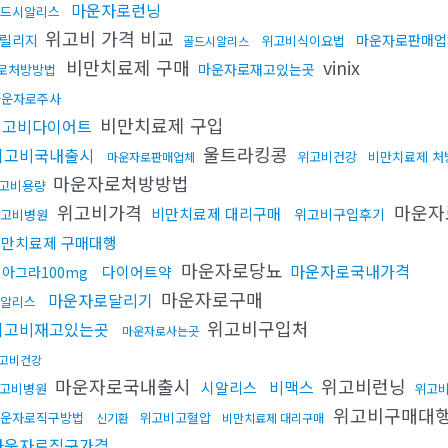
마운자로런닝
드시알리스
위고비 가격 비교
릴리지
마운자로판매업
위고비식이요법
골드시알리스
비만치료제 구매
vinix
마운자로재고있는곳
로처방방법
마운자로주사
비만치료제 구입
위고비다이어트
울트라킹콩
위고비국내출시
위고비건강
비만치료제 처
마운자로판매업체
마운자로처방방법
고비용량
위고비가격
마운자
비만치료제 대리구매
위고비구입후기
고비병원
만치료제 구매대행
마운자로당뇨
마운자로국내가격
다이어트약
아그라100mg
마운자로구매
마운자로달리기
알리스
위고비구입처
위고비재고있는곳
마운자로사는곳
고비건강
마운자로국내출시
위고비런닝
비맥스
시알리스
고비병원
위고
위고비구매대
운자로직구방법
위고비고혈압
신기환
비만치료제 대리구매
마운자로직구가격