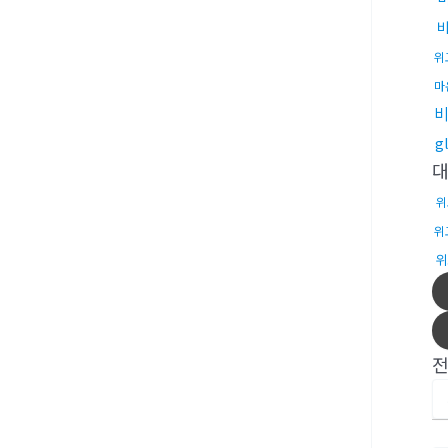
위
마
비
g
위
위
위