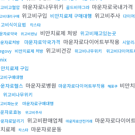
마운자로나무위키
마운자로국내가격
위고비고혈압
골드비아그라
위고비구입
위고비주사
비만치료제 구매대행
다이어
고비대리구매
위고비식이요법
칵스타
비만치료제 처방
위고비재고있는곳
운자로약국
위고비런닝
마운자로다이어트부작용
마운자로약국가격
마운자로처방
시알리
위고비건강
egovy
비만치료제 처방
위고비나무위키
위고비다이어트
inix
비만치료제 구입
고비구매대행
마운자로병원
비만
마운자로헬스
마운자로다이어트부작용
해포쿠
용
위고비나무위키
마운자로구매대행
고비파는곳
마운자로효능
위고비주사
위고비판매업체
마운자로다이어
마운자로달리기
마운자로안전거래
만치료제
마운자로운동
칵스타