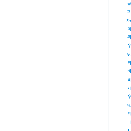
골
프
자
위
위
비
비
시
위
위
마