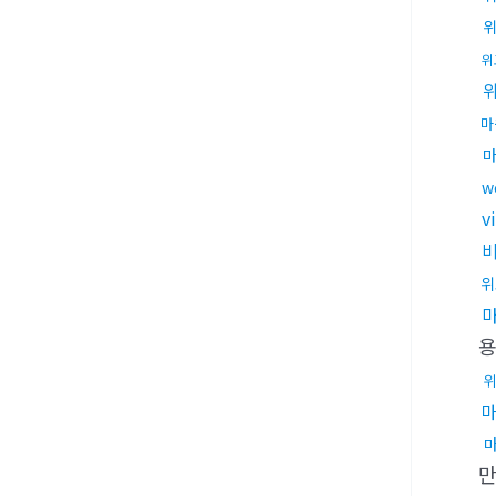
위
마
w
v
위
위