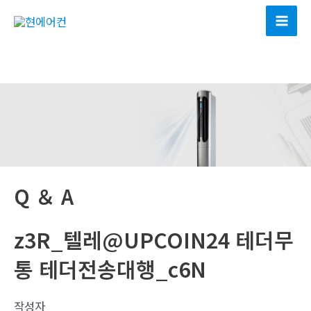
콘
텐
Mai
츠
Men
로
건
너
뛰
기
Q ＆ A
z3R_텔레@UPCOIN24 테더무
통 테더전송대행_c6N
작성자