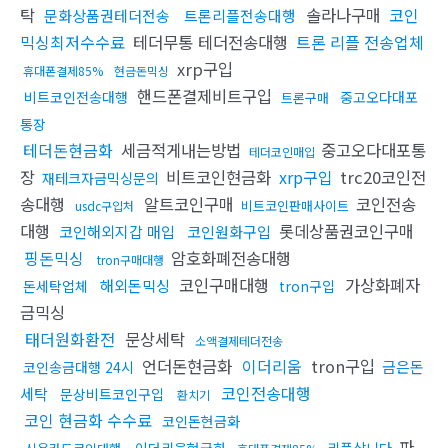
탁
솔라나구매
코인
문화상품권테더전송
트론리플전송대행
믹싱최저수수료
테더무통 테더전송대행
트론 리플 전송업체
xrp구입
휴대폰결제85%
현금돈믹싱
핸드폰결제비트구입
비트코인전송대행
중고오다대포
트론구매
통장
테더돈현금화
세금적게내는방법
중고오다대포통
테더코인매입
장
비트코인현금화
xrp구입
trc20코인전
재테크자금믹싱문의
송대행
알트코인구매
코인전송
비트코인판매사이트
usdc구입처
대행
롯데상품권코인구매
코인해외지갑 매입
코인원화구입
핑돈믹싱
암호화폐전송대행
tron구매대행
코인구매대행
가상화폐자
해외돈믹싱
돈세탁업체
tron구입
금믹싱
태더원화환전
문상세탁
소액결제테더전송
언더돈현금화
이더리움
tron구입
금은돈
코인송금대행 24시
코인전송대행
세탁
문상비트코인구입
환치기
코인 현금화 수수료
코인돈현금화
파