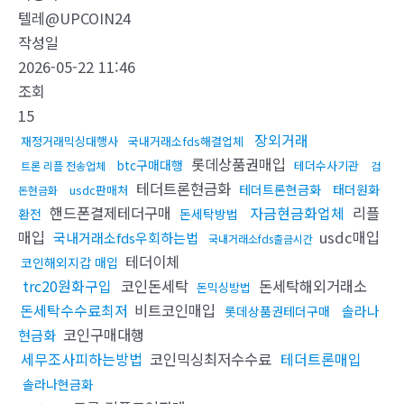
텔레@UPCOIN24
작성일
2026-05-22 11:46
조회
15
장외거래
재정거래믹싱대행사
국내거래소fds해결업체
롯데상품권매입
btc구매대행
테더수사기관
트론 리플 전송업체
검
테더트론현금화
테더트론현금화
태더원화
usdc판매처
돈현금화
핸드폰결제테더구매
자금현금화업체
리플
환전
돈세탁방법
매입
usdc매입
국내거래소fds우회하는법
국내거래소fds출금시간
테더이체
코인해외지갑 매입
trc20원화구입
코인돈세탁
돈세탁해외거래소
돈믹싱방법
돈세탁수수료최저
비트코인매입
솔라나
롯데상품권테더구매
코인구매대행
현금화
세무조사피하는방법
코인믹싱최저수수료
테더트론매입
솔라나현금화