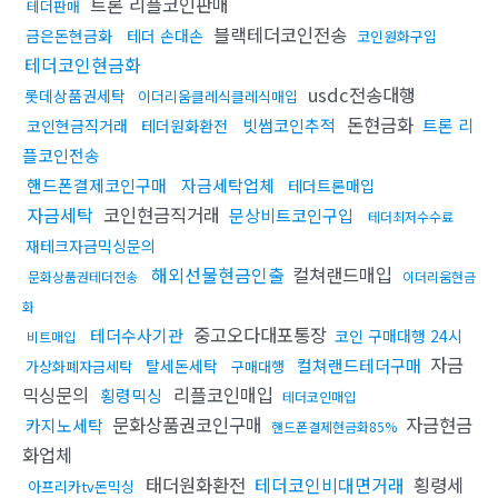
트론 리플코인판매
테더판매
블랙테더코인전송
금은돈현금화
테더 손대손
코인원화구입
테더코인현금화
usdc전송대행
롯데상품권세탁
이더리움클레식클레식매입
돈현금화
빗썸코인추적
트론 리
코인현금직거래
테더원화환전
플코인전송
핸드폰결제코인구매
자금세탁업체
테더트론매입
자금세탁
코인현금직거래
문상비트코인구입
테더최저수수료
재테크자금믹싱문의
해외선물현금인출
컬쳐랜드매입
문화상품권테더전송
이더리움현금
화
중고오다대포통장
테더수사기관
코인 구매대행 24시
비트매입
자금
컬쳐랜드테더구매
탈세돈세탁
가상화폐자금세탁
구매대행
믹싱문의
리플코인매입
횡령믹싱
테더코인매입
문화상품권코인구매
자금현금
카지노세탁
핸드폰결제현금화85%
화업체
태더원화환전
테더코인비대면거래
횡령세
아프리카tv돈믹싱