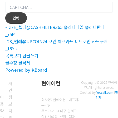
«
z7E_텔레@CASHFILTER365 솔라나매입 솔라나판매
_r5P
r2S_텔레@UPCOIN24 코인 체크카드 비트코인 카드구매
_t8Y
»
목록보기
답글쓰기
글수정
글삭제
Powered by KBoard
현에어컨
개
Copyright © 2025 현에어
컨. All rights reserved.
인
Created by
Yescall.com
[
관
이
정
리자
]
회사명: 현에어컨 대표자:
용
보
윤낙진
약
처
주소: 42814 대구 달서구
상인서로 3
전화:
053-
관
리