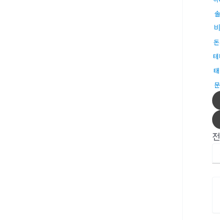
돈
테
태
문