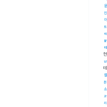
트
테
불
u
돈
코
리