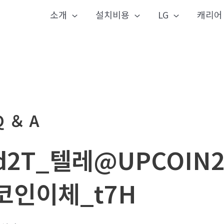
소개
설치비용
LG
캐리어
Q ＆ A
d2T_텔레@UPCOIN
코인이체_t7H