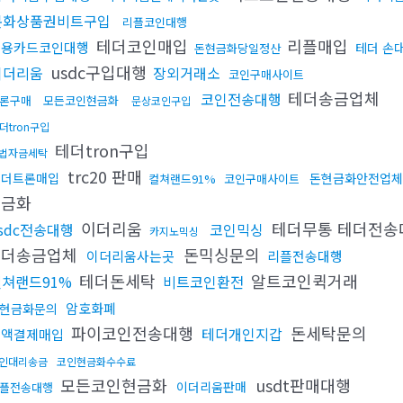
문화상품권비트구입
리플코인대행
테더코인매입
리플매입
신용카드코인대행
테더 손
돈현금화당일정산
usdc구입대행
이더리움
장외거래소
코인구매사이트
테더송금업체
코인전송대행
론구매
모든코인현금화
문상코인구입
더tron구입
테더tron구입
법자금세탁
trc20 판매
테더트론매입
돈현금화안전업체
컬쳐랜드91%
코인구매사이트
현금화
이더리움
테더무통 테더전
sdc전송대행
코인믹싱
카지노믹싱
테더송금업체
돈믹싱문의
이더리움사는곳
리플전송대행
테더돈세탁
알트코인퀵거래
컬쳐랜드91%
비트코인환전
암호화폐
현금화문의
파이코인전송대행
돈세탁문의
테더개인지갑
소액결제매입
인대리송금
코인현금화수수료
모든코인현금화
usdt판매대행
이더리움판매
플전송대행