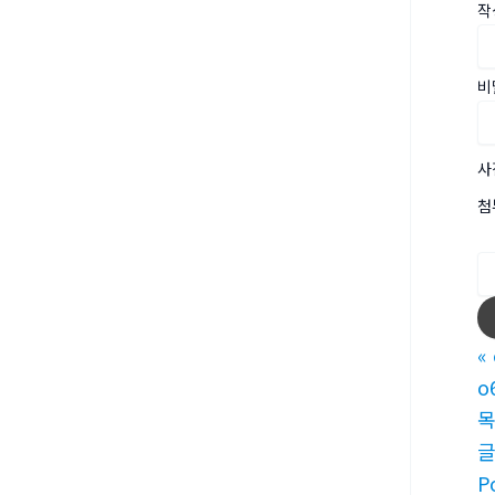
작
비
사
첨
«
o
P