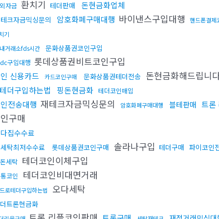
환치기
돈현금화업체
테더판매
외자금
바이낸스구입대행
암호화폐구매대행
재테크자금믹싱문의
핸드폰결제
치기
문화상품권코인구입
내거래소fds시간
롯데상품권비트코인구입
sdc구입대행
돈현금화해드립니
인 신용카드
문화상품권테더전송
카드코인구매
테더구입하는법
핑돈현금화
테더코인매입
재테크자금믹싱문의
코인전송대행
트론
블테판매
암호화폐구매대행
코인구매
오다집수수료
솔라나구입
돈세탁최저수수료
롯데상품권코인구매
테더구매
파이코인
테더코인이체구입
돈세탁
테더코인비대면거래
무통코인
오다세탁
드로테더구입하는법
더트론현금화
트론 리플코인판매
트론구매
재정거래믹싱대
더리움구매
세탁재테크