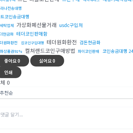
솔라나전송대행
비트코인송금대행
가상화폐선물거래
usdc구입처
세탁업체
테더코인판매함
더현금화
테더원화환전
검돈현금화
더원화환전
잡코인구입대행
컬쳐랜드코인구매방법
코인송금대행 2
화상품권91%
파이코인판매
좋아요
0
싫어요
0
인쇄
전체
0