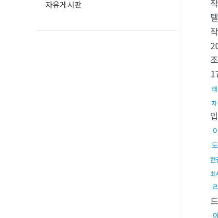
자유게시판
텔
2
1
테
자
현
최