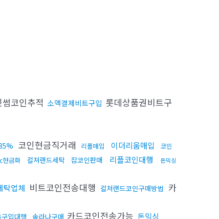
빗썸코인추적
롯데상품권비트구
소액결제비트구입
코인현금직거래
이더리움매입
85%
리플매입
코인
리플코인대행
컬쳐랜드세탁
잡코인판매
tc현금화
돈믹싱
비트코인전송대행
카
세탁업체
컬쳐랜드코인구매방법
카드코인전송가능
돈믹싱
움구입대행
솔라나구매