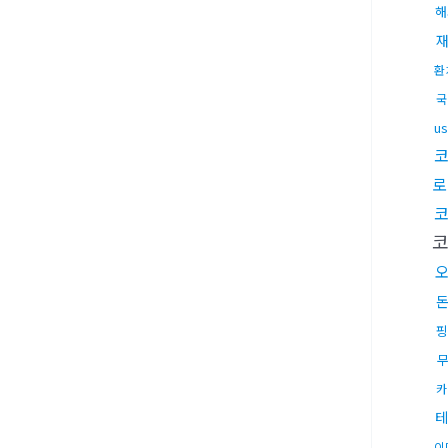
해
환
국
u
코
로
핑
카
테
이