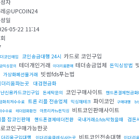
작성자
레@UPCOIN24
작성일
026-05-22 11:14
조회
7
카드로 코인구입
코인송금대행 24시
더코인매입
테더개인거래
테더송금업체
돈믹싱방법
금믹싱문의
이더리움판매
입
빗썸fds푸는법
가상화폐선물거래
이더리움파는곳
대검현금화
코인구매사이트
도난신용카드코인구입
돈세탁문의
핸드폰결제현금화
파이코인
트론 리플 전송업체
믹싱재테크
금화최저수수료
b
구매대행
비트코인판매사이트
아프리카tv돈믹싱
저수수료
테더원화환전
리플 잡코인판매
검돈
핸드폰결제테더전환
국내거래소fds막혔을때
드로코인구매가능한곳
비트코인전송대행
이더리움구입대행
이더리움클레식사는곳
이더리