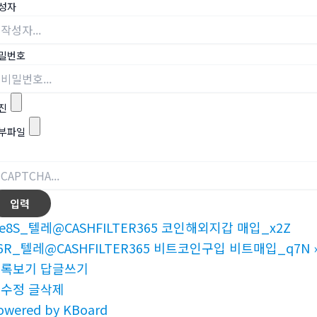
성자
밀번호
진
부파일
e8S_텔레@CASHFILTER365 코인해외지갑 매입_x2Z
6R_텔레@CASHFILTER365 비트코인구입 비트매입_q7N
목록보기
답글쓰기
글수정
글삭제
owered by KBoard