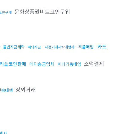
문화상품권비트코인구입
코인구매
다
카드
리플매입
불법자금세탁
해외자금
재정거래세탁대행사
소액결제
 리플코인판매
테더송금업체
이더리움매입
장외거래
전송대행
행사