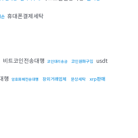
휴대폰결제세탁
대손
비트코인전송대행
usdt
코인원화구입
코인대리송금
송대행
xrp판매
장외거래업체
문상세탁
암호화폐전송대행