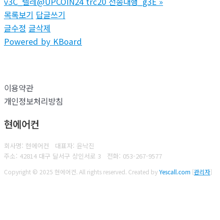
v3C_텔레@UPCOIN24 trc20 전송대행_g3E
»
목록보기
답글쓰기
글수정
글삭제
Powered by KBoard
이용약관
개인정보처리방침
현에어컨
회사명: 현에어컨 대표자: 윤낙진
주소: 42814 대구 달서구 상인서로 3
전화:
053-267-9577
Copyright © 2025 현에어컨. All rights reserved.
Created by
Yescall.com
[
관리자
]