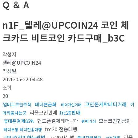
Q ＆ A
n1F_텔레@UPCOIN24 코인 체
크카드 비트코인 카드구매_b3C
작성자
텔레@UPCOIN24
작성일
2026-05-22 04:48
조회
20
코인돈세탁테더거래
테더현금화
업비트코인추적
이
테더개인거래
리플코인판매
trc20판매
더리움사는곳
핸드폰결제테더구매
모든코인현금화
휴대폰결제85%
횡령믹싱
trc20 전송대행
테더무통 테더전송대행
코인추적피하는방법
trc20사는법
리플
불법자금세탁
xrp매입