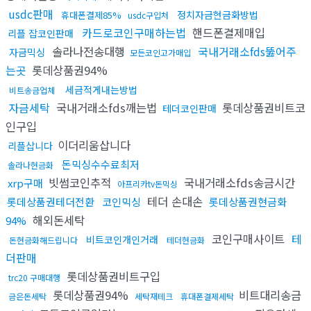
usdc판매
정치자금현금화방법
휴대폰결제85%
usdc구입처
카드로코인구매하는법
핸드폰결제매입
리플 잡코인판매
솔라나전송대행
국내거래소fds뚫어주
자금믹싱
모든코인고가매입
는곳
롯데상품권94%
세금적게내는방법
비트송금업체
자금세탁
국내거래소fds깨는법
롯데상품권비트코
테더코인판매
인구입
이더리움삽니다
리플삽니다
돈믹싱수수료최저
솔라나현금화
빗썸코인추적
국내거래소fds송금시간
xrp구매
아프리카tv돈믹싱
테더 손대손
롯데상품권테더전환
코인믹싱
롯데상품권현금화
해외돈세탁
94%
코인구매사이트
테
비트코인개인거래
돈현금화해드립니다
테더현금화
더판매
롯데상품권비트구입
trc20 구매대행
롯데상품권94%
비트대리송금
금은돈세탁
세탁재테크
휴대폰결제세탁