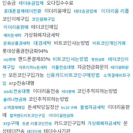
인송금
오다집수수료
테더송금업체
이더리움매입
이더리움 리플
휴대폰결제테더전환
테더송금업체
코인이체구입
코인원화구입
테더코인매입
이더리움판매
가상화폐자금세탁
해외돈세탁
대검세탁
비트코인사는방법
비트코인개인거래
문화상품권세탁
롯데상품권현금화94%
핸드폰결제85%
비트코인사는방법
테더코인이
xrp판매
핑현금화
자금현금화문의
체구입
리플전송대행
아프리카tv돈세탁
테더원화환
모든코인구입가능
신용카드비트코인구매방법
소액결제비트구
전
xrp전송대행
입
이더리움전송
코인추적피하는방법
usdc전송대행
테더판매
코인추적피하는방법
솔라나현금화
돈세탁당일정산
이더리움판
불법자금세탁
소액결제매입
trc20 구매
매
컬쳐랜드비트코인구입
이더리움현금화
xrp구매
카드코인구입처
문
가상화폐자금세탁
트론 리플코인전송
상테더전송
테더수사기관
테더이체