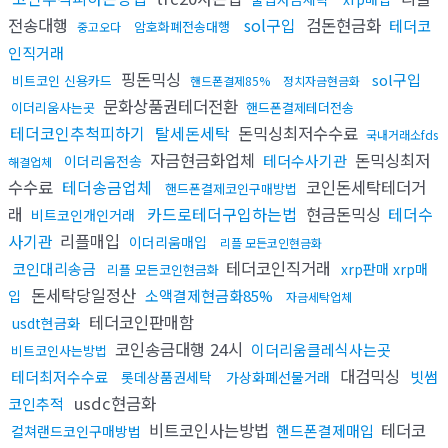
전송대행
sol구입
검돈현금화
테더코
암호화폐전송대행
중고오다
인직거래
핑돈믹싱
sol구입
비트코인 신용카드
핸드폰결제85%
정치자금현금화
문화상품권테더전환
이더리움사는곳
핸드폰결제테더전송
테더코인추척피하기
탈세돈세탁
돈믹싱최저수수료
국내거래소fds
자금현금화업체
돈믹싱최저
테더수사기관
이더리움전송
해결업체
수수료
테더송금업체
코인돈세탁테더거
핸드폰결제코인구매방법
래
카드로테더구입하는법
현금돈믹싱
테더수
비트코인개인거래
사기관
리플매입
이더리움매입
리플 모든코인현금화
테더코인직거래
코인대리송금
xrp판매 xrp매
리플 모든코인현금화
돈세탁당일정산
소액결제현금화85%
입
자금세탁업체
테더코인판매함
usdt현금화
코인송금대행 24시
이더리움클레식사는곳
비트코인사는방법
대검믹싱
테더최저수수료
빗썸
롯데상품권세탁
가상화폐선물거래
usdc현금화
코인추적
비트코인사는방법
테더코
핸드폰결제매입
컬쳐랜드코인구매방법