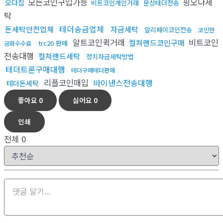
모든코인구입가능
핑오다세
오다집
비트코인개인거래
문상테더전송
탁
테더송금업체
돈세탁안전업체
자금세탁
알리페이코인전송
코인현
알트코인퀵거래
비트코인
컬쳐랜드코인구매
trc20 판매
금화수수료
전송대행
컬쳐랜드세탁
정치자금세탁방법
테더트론구매대행
테더구매테더판매
리플코인매입
바이낸스전송대행
테더돈세탁
좋아요
0
싫어요
0
인쇄
전체
0