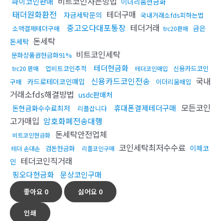
비트코인사는방법
파이코인판매
이더리움현금화
태더원화환전
테더구매
자금세탁문의
국내거래소fds피하는법
중고오다대포통장
테더거래
금은
소액결제테더구매
trc20판매
돈세탁
돈세탁
비트코인세탁
문화상품권현금화91%
테더현금화
업비트코인추적
신용카드코인
trc20 판매
테더코인매입
신용카드코인전송
국내
카드로테더코인매입
구매
이더리움매입
거래소fds해결방법
usdc판매처
모든코인
휴대폰결제테더구매
돈현금화수수료최저
리플삽니다
고가매입
암호화폐전송대행
돈세탁안전업체
비트코인현금화
코인세탁최저수수료
이체코
검돈현금화
테더 손대손
리플코인구매
테더코인직거래
인
핑오다현금화
문상코인구매
좋아요
0
싫어요
0
인쇄