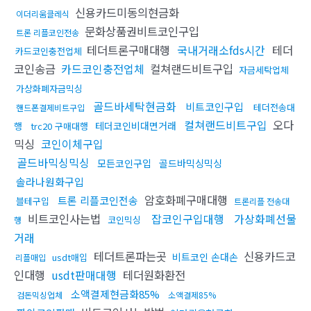
신용카드미동의현금화
이더리움클레식
문화상품권비트코인구입
트론 리플코인전송
테더트론구매대행
국내거래소fds시간
테더
카드코인충전업체
코인송금
카드코인충전업체
컬쳐랜드비트구입
자금세탁업체
가상화폐자금믹싱
골드바세탁현금화
비트코인구입
테더전송대
핸드폰결제비트구입
컬쳐랜드비트구입
오다
테더코인비대면거래
행
trc20 구매대행
믹싱
코인이체구입
골드바믹싱믹싱
모든코인구입
골드바믹싱믹싱
솔라나원화구입
암호화폐구매대행
트론 리플코인전송
블테구입
트론리플 전송대
비트코인사는법
잡코인구입대행
가상화폐선물
코인믹싱
행
거래
테더트론파는곳
신용카드코
비트코인 손대손
usdt매입
리플매입
인대행
usdt판매대행
테더원화환전
소액결제현금화85%
검돈믹싱업체
소액결제85%