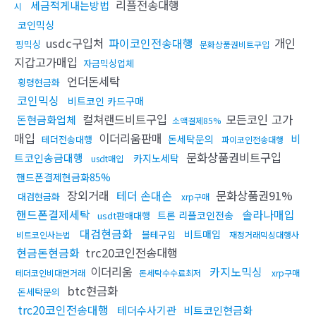
리플전송대행
세금적게내는방법
시
코인믹싱
usdc구입처
파이코인전송대행
개인
핑믹싱
문화상품권비트구입
지갑고가매입
자금믹싱업체
언더돈세탁
횡령현금화
코인믹싱
비트코인 카드구매
컬쳐랜드비트구입
모든코인 고가
돈현금화업체
소액결제85%
매입
이더리움판매
비
돈세탁문의
테더전송대행
파이코인전송대행
문화상품권비트구입
트코인송금대행
카지노세탁
usdt매입
핸드폰결제현금화85%
장외거래
테더 손대손
문화상품권91%
대검현금화
xrp구매
핸드폰결제세탁
솔라나매입
트론 리플코인전송
usdt판매대행
대검현금화
비트매입
블테구입
비트코인사는법
재정거래믹싱대행사
현금돈현금화
trc20코인전송대행
이더리움
카지노믹싱
테더코인비대면거래
돈세탁수수료최저
xrp구매
btc현금화
돈세탁문의
trc20코인전송대행
테더수사기관
비트코인현금화