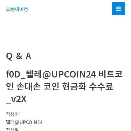
콘
텐
Mai
츠
Men
로
건
너
뛰
Q ＆ A
기
f0D_텔레@UPCOIN24 비트코
인 손대손 코인 현금화 수수료
_v2X
작성자
텔레@UPCOIN24
작성일