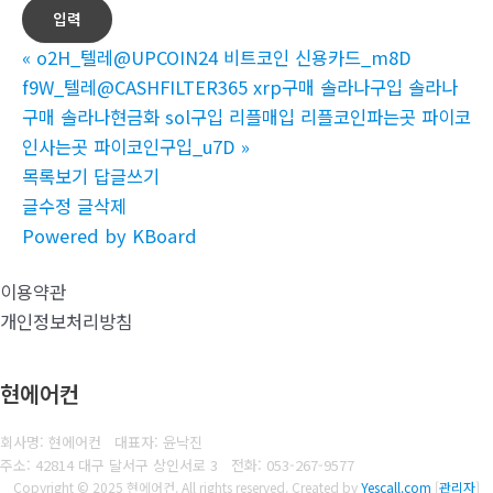
«
o2H_텔레@UPCOIN24 비트코인 신용카드_m8D
f9W_텔레@CASHFILTER365 xrp구매 솔라나구입 솔라나
구매 솔라나현금화 sol구입 리플매입 리플코인파는곳 파이코
인사는곳 파이코인구입_u7D
»
목록보기
답글쓰기
글수정
글삭제
Powered by KBoard
이용약관
개인정보처리방침
현에어컨
회사명: 현에어컨 대표자: 윤낙진
주소: 42814 대구 달서구 상인서로 3
전화:
053-267-9577
Copyright © 2025 현에어컨. All rights reserved.
Created by
Yescall.com
[
관리자
]