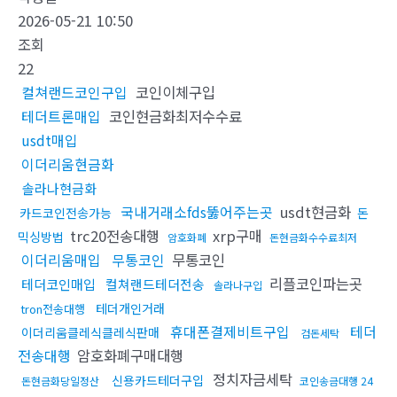
2026-05-21 10:50
조회
22
컬쳐랜드코인구입
코인이체구입
테더트론매입
코인현금화최저수수료
usdt매입
이더리움현금화
솔라나현금화
국내거래소fds뚫어주는곳
usdt현금화
카드코인전송가능
돈
trc20전송대행
xrp구매
믹싱방법
암호화폐
돈현금화수수료최저
이더리움매입
무통코인
무통코인
리플코인파는곳
테더코인매입
컬쳐랜드테더전송
솔라나구입
테더개인거래
tron전송대행
휴대폰결제비트구입
테더
이더리움클레식클레식판매
검돈세탁
전송대행
암호화폐구매대행
정치자금세탁
신용카드테더구입
돈현금화당일정산
코인송금대행 24