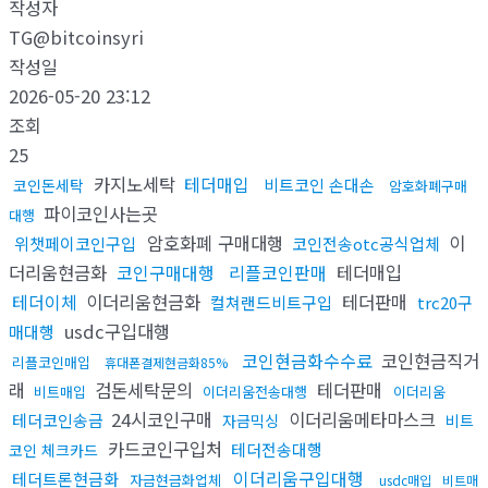
작성자
TG@bitcoinsyri
작성일
2026-05-20 23:12
조회
25
카지노세탁
테더매입
비트코인 손대손
코인돈세탁
암호화폐구매
파이코인사는곳
대행
암호화폐 구매대행
이
위챗페이코인구입
코인전송otc공식업체
더리움현금화
코인구매대행
리플코인판매
테더매입
테더이체
이더리움현금화
테더판매
컬쳐랜드비트구입
trc20구
usdc구입대행
매대행
코인현금화수수료
코인현금직거
리플코인매입
휴대폰결제현금화85%
래
검돈세탁문의
테더판매
비트매입
이더리움전송대행
이더리움
24시코인구매
이더리움메타마스크
테더코인송금
자금믹싱
비트
카드코인구입처
테더전송대행
코인 체크카드
이더리움구입대행
테더트론현금화
자금현금화업체
usdc매입
비트매