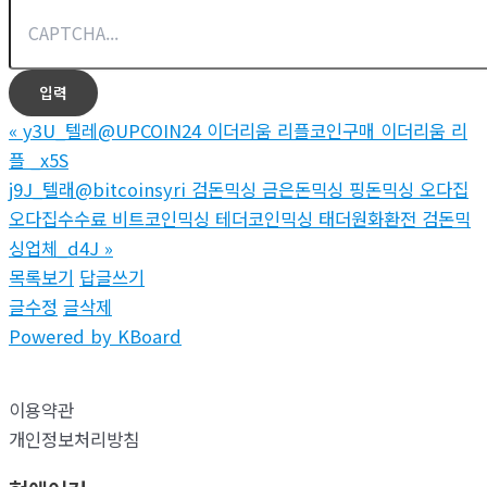
«
y3U_텔레@UPCOIN24 이더리움 리플코인구매 이더리움 리
플 _x5S
j9J_텔래@bitcoinsyri 검돈믹싱 금은돈믹싱 핑돈믹싱 오다집
오다집수수료 비트코인믹싱 테더코인믹싱 태더원화환전 검돈믹
싱업체_d4J
»
목록보기
답글쓰기
글수정
글삭제
Powered by KBoard
이용약관
개인정보처리방침