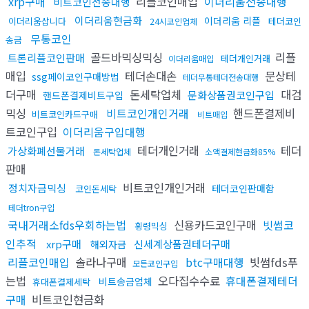
xrp구매
리플코인매입
이더리움전송대행
비트코인전송대행
이더리움현금화
이더리움 리플
이더리움삽니다
테더코인
24시코인업체
무통코인
송금
골드바믹싱믹싱
리플
트론리플코인판매
테더개인거래
이더리움매입
매입
테더손대손
문상테
ssg페이코인구매방법
테더무통테더전송대행
더구매
돈세탁업체
대검
문화상품권코인구입
핸드폰결제비트구입
믹싱
비트코인개인거래
핸드폰결제비
비트코인카드구매
비트매입
트코인구입
이더리움구입대행
테더개인거래
테더
가상화폐선물거래
돈세탁업체
소액결제현금화85%
판매
비트코인개인거래
정치자금믹싱
테더코인판매함
코인돈세탁
테더tron구입
국내거래소fds우회하는법
신용카드코인구매
빗썸코
횡령믹싱
인추적
xrp구매
신세계상품권테더구매
해외자금
리플코인매입
솔라나구매
btc구매대행
빗썸fds푸
모든코인구입
는법
오다집수수료
휴대폰결제테더
비트송금업체
휴대폰결제세탁
구매
비트코인현금화