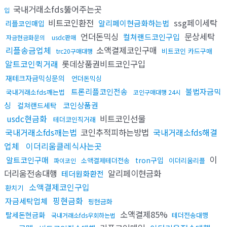
국내거래소fds뚫어주는곳
입
비트코인환전
ssg페이세탁
알리페이현금화하는법
리플코인매입
언더돈믹싱
문상세탁
컬쳐랜드코인구입
자금현금화문의
usdc판매
리플송금업체
소액결제코인구매
비트코인 카드구매
trc20구매대행
알트코인퀵거래
롯데상품권비트코인구입
재테크자금믹싱문의
언더돈믹싱
트론리플코인전송
불법자금믹
국내거래소fds깨는법
코인구매대행 24시
싱
코인상품권
컬쳐랜드세탁
usdc현금화
비트코인선물
테더코인직거래
국내거래소fds깨는법
코인추적피하는방법
국내거래소fds해결
업체
이더리움클레식사는곳
이
알트코인구매
tron구입
소액결제테더전송
이더리움리플
파이코인
더리움전송대행
알리페이현금화
테더원화환전
소액결제코인구입
환치기
핑현금화
자금세탁업체
핑현금화
소액결제85%
탈세돈현금화
테더전송대행
국내거래소fds우회하는법