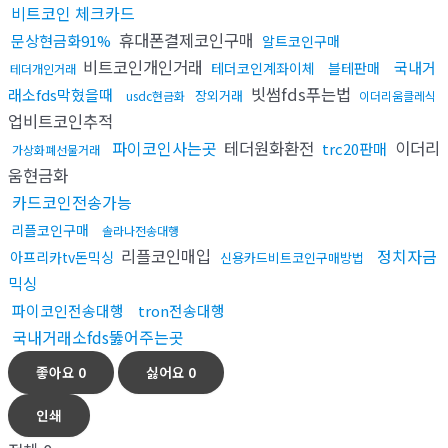
비트코인 체크카드
휴대폰결제코인구매
문상현금화91%
알트코인구매
비트코인개인거래
국내거
테더코인계좌이체
블테판매
테더개인거래
빗썸fds푸는법
래소fds막혔을때
장외거래
usdc현금화
이더리움클레식
업비트코인추적
파이코인사는곳
테더원화환전
이더리
trc20판매
가상화폐선물거래
움현금화
카드코인전송가능
리플코인구매
솔라나전송대행
리플코인매입
정치자금
아프리카tv돈믹싱
신용카드비트코인구매방법
믹싱
파이코인전송대행
tron전송대행
국내거래소fds뚫어주는곳
좋아요
0
싫어요
0
인쇄