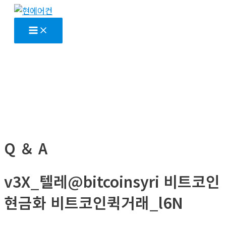
콘
텐
Main
Menu
츠
로
건
너
뛰
기
Q ＆ A
v3X_텔레@bitcoinsyri 비트코인
현금화 비트코인퀵거래_l6N