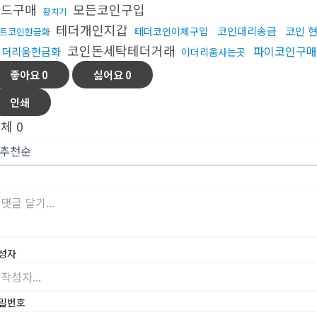
카드구매
모든코인구입
환치기
테더개인지갑
코인대리송금
코인 
테더코인이체구입
트코인현금화
코인돈세탁테더거래
파이코인구매
이더리움현금화
이더리움사는곳
좋아요
0
싫어요
0
인쇄
전체
0
성자
밀번호