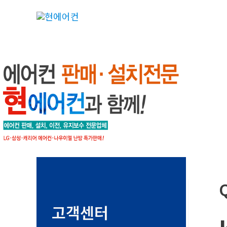
콘
텐
츠
로
건
너
뛰
기
고객센터