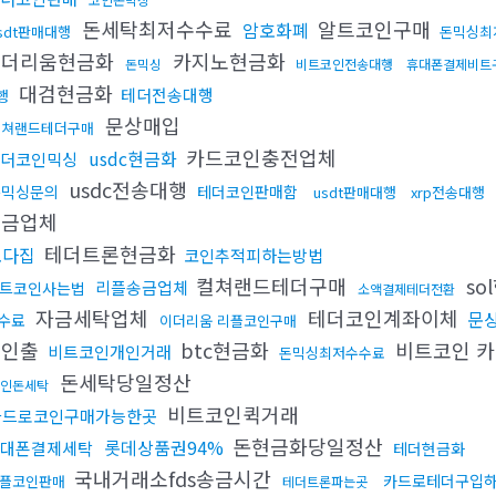
돈세탁최저수수료
알트코인구매
암호화폐
sdt판매대행
돈믹싱최
이더리움현금화
카지노현금화
돈믹싱
비트코인전송대행
휴대폰결제비트
대검현금화
테더전송대행
행
문상매입
컬쳐랜드테더구매
카드코인충전업체
usdc현금화
더코인믹싱
usdc전송대행
돈믹싱문의
테더코인판매함
usdt판매대행
xrp전송대행
송금업체
테더트론현금화
오다집
코인추적피하는방법
컬쳐랜드테더구매
so
리플송금업체
트코인사는법
소액결제테더전환
자금세탁업체
테더코인계좌이체
문상
수료
이더리움 리플코인구매
금인출
btc현금화
비트코인 
비트코인개인거래
돈믹싱최저수수료
돈세탁당일정산
인돈세탁
비트코인퀵거래
카드로코인구매가능한곳
돈현금화당일정산
롯데상품권94%
대폰결제세탁
테더현금화
국내거래소fds송금시간
카드로테더구입
플코인판매
테더트론파는곳