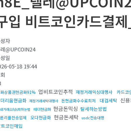
h8E_텔레@UPCOIN
구입 비트코인카드결제_
작성자
레@UPCOIN24
작성일
026-05-18 19:44
조회
3
업비트코인추적
재정거래믹싱대행사
카드코
문화상품권현금화91%
신용
이더리움현금화
대검세탁
돈현금화수수료최저
재정거래세탁대행사
현금돈믹싱
탈세하는방법
테더현금화
내거래소fds피하는법
현금돈세탁
오다현금화
론리플전송업체
usdc전송대행
알트코인매입