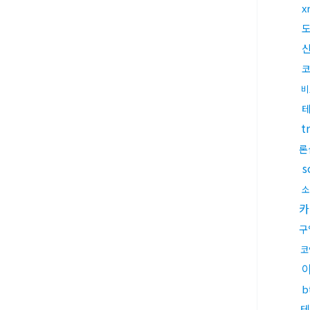
x
코
비
t
론
s
소
카
구
코
b
테