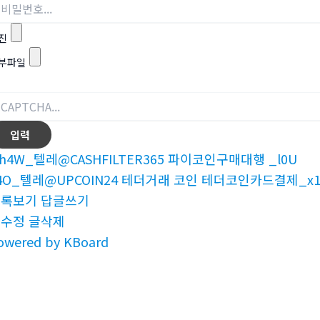
진
부파일
h4W_텔레@CASHFILTER365 파이코인구매대행 _l0U
4O_텔레@UPCOIN24 테더거래 코인 테더코인카드결제_x1
목록보기
답글쓰기
글수정
글삭제
owered by KBoard