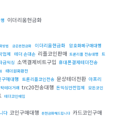
이더리움현금화
대행
이더리움현금화
암호화폐구매대행
화방법
금은돈현금화
리플코인판매
탁업체
테더 손대손
트
트론리플 전송대행
소액결제비트구입
휴대폰결제테더전송
자금믹싱
태더원화환전
화
문상테더전환
인구매대행
아프리
트론리플코인전송
trc20전송대행
돈믹싱안전업체
세탁테더거래
모든코인
트
테더코인매입
코인구매대행
카드코인구매
니다
돈현금화해드립니다