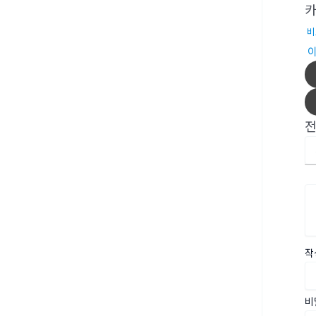
비
작
비