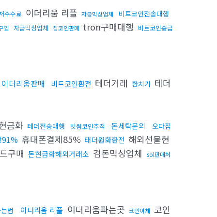
이더리움 리플
비트코인전송대행
저수수료
자금믹싱업체
tron구매대행
자금믹싱업체
비트코인송금
구입
잡코인판매
테더거래
테더
이더리움판매
비트코인환전
환치기
l현금화
돈세탁문의
테더전송대행
오다집
빗썸코인추적
휴대폰결제85%
해외선물현
91%
태더원화환전
카드구매
검돈믹싱업체
돈현금화해외거래소
sol판매처
이더리움파는곳
코인
이더리움 리플
하는법
코인이체