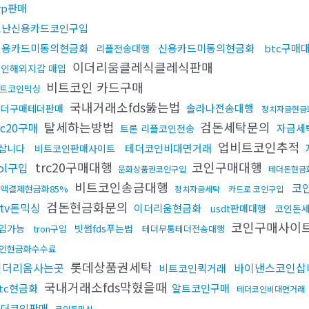
rp판매
도난신용카드코인구입
신용카드미동의현금화
신용카드미동의현금화
btc구매
리플전송대행
이더리움클레식클레식판매
인해외지갑 매입
비트코인 카드구매
트코인믹싱
국내거래소fds뚫는법
솔라나전송대행
테더구매테더판매
정치자금현금
탈세하는방법
검돈세탁문의
rc20구매
자금세
트론 리플코인전송
업비트코인추적
테더코인비대면거래
삽니다
비트코인판매사이트
trc20구매대행
코인구매대행
ol구입
문화상품권코인구입
테더돈현금
비트코인송금대행
코
액결제현금화85%
정치자금세탁
카드로 코인구입
검돈현금화문의
tv돈믹싱
이더리움현금화
usdt판매대행
코인돈
코인구매사이
입가능
빗썸fds푸는법
tron구입
테더무통테더전송대행
인현금화수수료
롯데상품권세탁
이더리움사는곳
바이낸스코인삽
비트코인퀵거래
국내거래소fds막혔을때
tc현금화
알트코인구매
테더코인비대면거래
더코인판매
코인돈믹싱