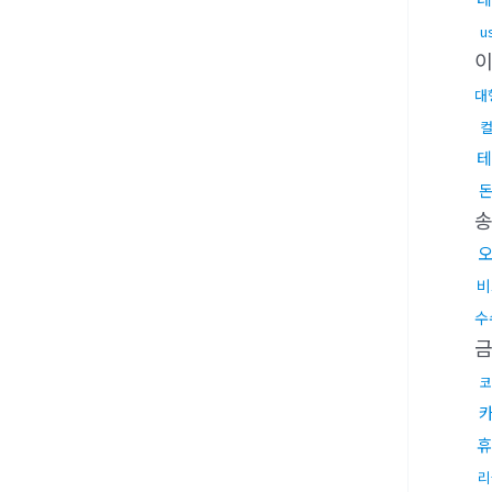
u
대
테
비
수
코
휴
리