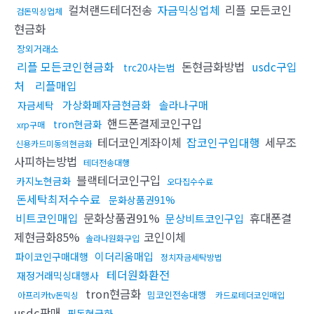
컬쳐랜드테더전송
자금믹싱업체
리플 모든코인
검돈믹싱업체
현금화
장외거래소
리플 모든코인현금화
돈현금화방법
usdc구입
trc20사는법
처
리플매입
가상화폐자금현금화
솔라나구매
자금세탁
핸드폰결제코인구입
tron현금화
xrp구매
테더코인계좌이체
잡코인구입대행
세무조
신용카드미동의현금화
사피하는방법
테더전송대행
블랙테더코인구입
카지노현금화
오다집수수료
돈세탁최저수수료
문화상품권91%
비트코인매입
문화상품권91%
휴대폰결
문상비트코인구입
제현금화85%
코인이체
솔라나원화구입
이더리움매입
파이코인구매대행
정치자금세탁방법
테더원화환전
재정거래믹싱대행사
tron현금화
밈코인전송대행
아프리카tv돈믹싱
카드로테더코인매입
usdc판매
핑돈현금화