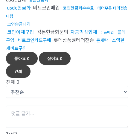
usdc현금화
비트코인매입
코인현금화수수료
테더무통 테더전송
대행
코인송금대리
코인이체구입
검돈현금화문의
자금믹싱업체
블테
리플매입
롯데상품권테더전송
구입
비트코인카드구매
소액결
돈세탁
제비트구입
좋아요
0
싫어요
0
인쇄
전체
0
작성자