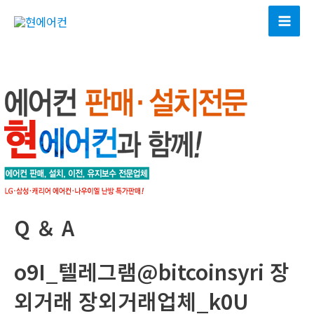
콘
텐
Mai
츠
Men
로
건
너
뛰
기
Q ＆ A
o9I_텔레그램@bitcoinsyri 장
외거래 장외거래업체_k0U