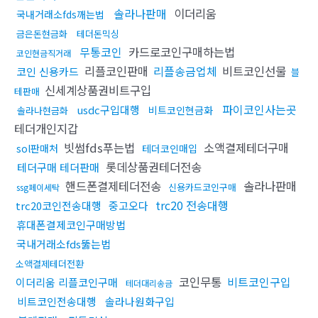
솔라나판매
이더리움
국내거래소fds깨는법
금은돈현금화
테더돈믹싱
무통코인
카드로코인구매하는법
코인현금직거래
리플코인판매
리플송금업체
비트코인선물
코인 신용카드
블
신세계상품권비트구입
테판매
파이코인사는곳
usdc구입대행
비트코인현금화
솔라나현금화
테더개인지갑
빗썸fds푸는법
소액결제테더구매
sol판매처
테더코인매입
롯데상품권테더전송
테더구매 테더판매
핸드폰결제테더전송
솔라나판매
신용카드코인구매
ssg페이세탁
trc20 전송대행
trc20코인전송대행
중고오다
휴대폰결제코인구매방법
국내거래소fds뚫는법
소액결제테더전환
코인무통
비트코인구입
이더리움 리플코인구매
테더대리송금
비트코인전송대행
솔라나원화구입