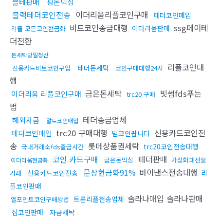
블테판매
핑돈믹싱
블랙테더코인전송
이더리움리플코인구매
테더코인매입
비트코인송금대행
ssg페이테
이더리움판매
리플 모든코인현금화
더전환
돈세탁당일정산
리플코인대
테더돈세탁
신용카드비트코인구입
코인구매대행24시
행
금은돈세탁
빗썸fds푸는
이더리움 리플코인구매
trc20 구매
법
테더송금업체
해외자금
알트코인매입
trc20 구매대행
신용카드코인전
테더코인매입
밈코인팝니다
송
롯데상품권세탁
trc20코인전송대행
국내거래소fds출금시간
코인 카드구매
테더판매
금은돈믹싱
가상화폐선물
이더리움현금화
문상현금화91%
바이낸스전송대행
신용카드코인전송
리
거래
플코인판매
솔라나매입 솔라나판매
트론리플전송업체
엘포인트코인구매방법
잡코인판매
자금세탁