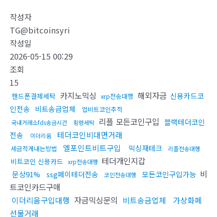
작성자
TG@bitcoinsyri
작성일
2026-05-15 00:29
조회
15
카지노믹싱
해외자금
신용카드코
핸드폰결제세탁
xrp전송대행
인전송
비트송금업체
업비트코인추적
리플 모든코인구입
블랙테더코인
국내거래소fds송금시간
횡령세탁
테더코인비대면거래
전송
이더리움
엘포인트비트구입
믹싱재테크
세금적게내는방법
리플전송대행
테더개인지갑
비트코인 신용카드
xrp전송대행
비
문상91%
ssg페이테더전송
모든코인구입가능
코인전송대행
트코인카드구매
이더리움구입대행
자금믹싱문의
비트송금업체
가상화폐
선물거래