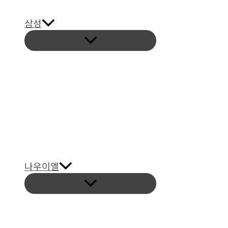
삼성
메
뉴
토
글
나우이엘
메
뉴
토
글