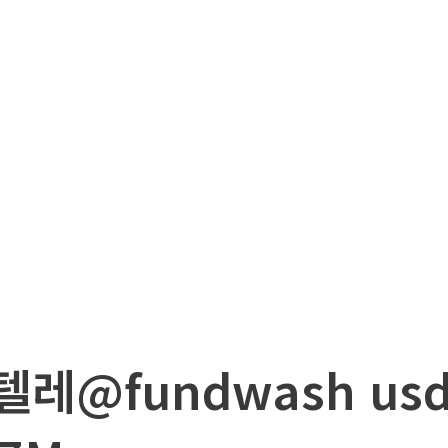
텔레@fundwash us