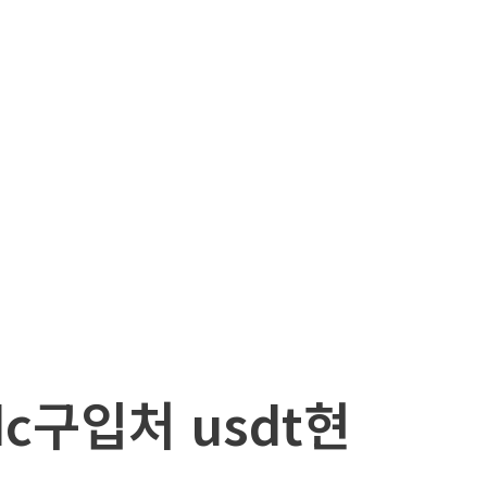
dc구입처 usdt현