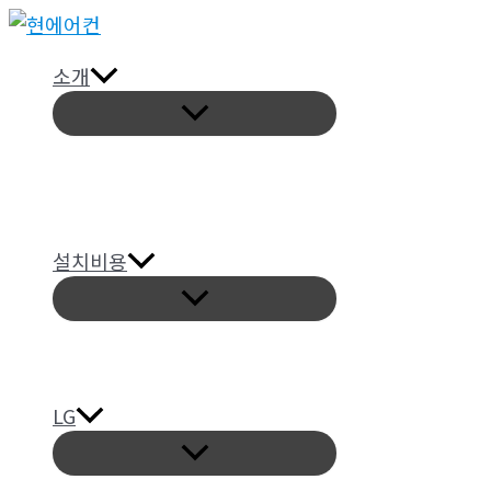
콘
텐
소개
츠
메
로
뉴
토
건
글
너
뛰
기
설치비용
메
뉴
토
글
LG
메
뉴
토