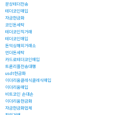
문상테더전송
테더코인매입
자금현금화
코인돈세탁
테더코인직거래
테더코인매입
돈믹싱해외거래소
언더돈세탁
카드로테더코인매입
트론리플전송대행
usdt현금화
이더리움클레식클레식매입
이더리움매입
비트코인 손대손
이더리움현금화
자금현금화업체
장외거래