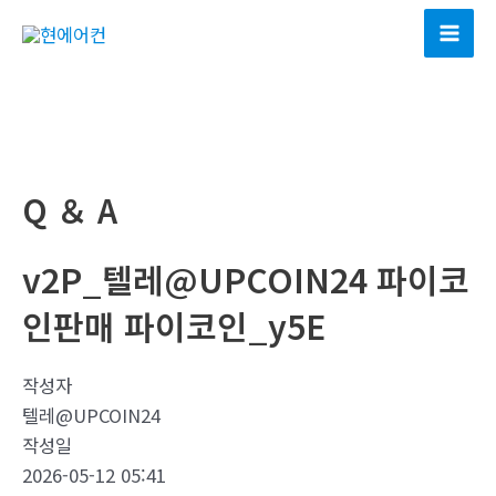
콘
텐
Mai
츠
Men
로
건
너
뛰
Q ＆ A
기
v2P_텔레@UPCOIN24 파이코
인판매 파이코인_y5E
작성자
텔레@UPCOIN24
작성일
2026-05-12 05:41