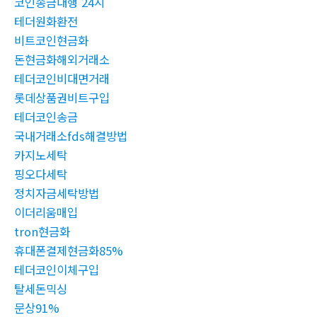
코인송금대행 24시
테더원화환전
비트코인현금화
돈현금화해외거래소
테더코인비대면거래
롯데상품권비트구입
테더코인송금
국내거래소fds해결방법
카지노세탁
핑오다세탁
정치자금세탁방법
이더리움매입
tron현금화
휴대폰결제현금화85%
테더코인이체구입
탈세돈믹싱
문상91%