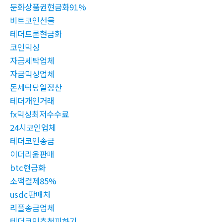
문화상품권현금화91%
비트코인선물
테더트론현금화
코인믹싱
자금세탁업체
자금믹싱업체
돈세탁당일정산
테더개인거래
fx믹싱최저수수료
24시코인업체
테더코인송금
이더리움판매
btc현금화
소액결제85%
usdc판매처
리플송금업체
테더코인추척피하기