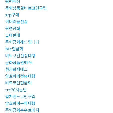
횡령믹싱
문화상품권비트코인구입
xrp구매
이더리움전송
핑현금화
블테판매
돈현금화해드립니다
btc현금화
비트코인전송대행
문화상품권91%
현금화재테크
암호화폐전송대행
비트코인현금화
trc20사는법
컬쳐랜드코인구입
암호화폐구매대행
돈현금화수수료최저