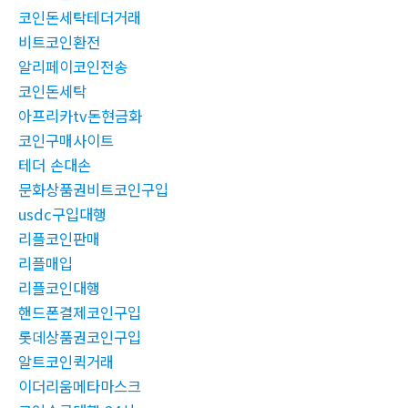
코인돈세탁테더거래
비트코인환전
알리페이코인전송
코인돈세탁
아프리카tv돈현금화
코인구매사이트
테더 손대손
문화상품권비트코인구입
usdc구입대행
리플코인판매
리플매입
리플코인대행
핸드폰결제코인구입
롯데상품권코인구입
알트코인퀵거래
이더리움메타마스크