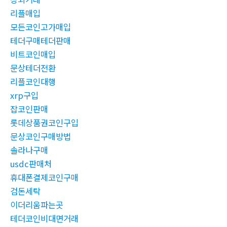
리플매입
모든코인고가매입
테더구매테더판매
비트코인매입
문상테더전환
리플코인대행
xrp구입
잡코인판매
롯데상품권코인구입
문상코인구매방법
솔라나구매
usdc판매처
휴대폰결제코인구매
검돈세탁
이더리움파는곳
테더코인비대면거래