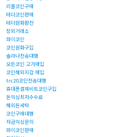
리플코인구매
테더코인판매
테더원화환전
장외거래소
파이코인
코인원화구입
솔라나전송대행
모든코인 고가매입
코인해외지갑 매입
trc20코인전송대행
휴대폰결제비트코인구입
돈믹싱최저수수료
해외돈세탁
코인구매대행
자금믹싱문의
파이코인판매