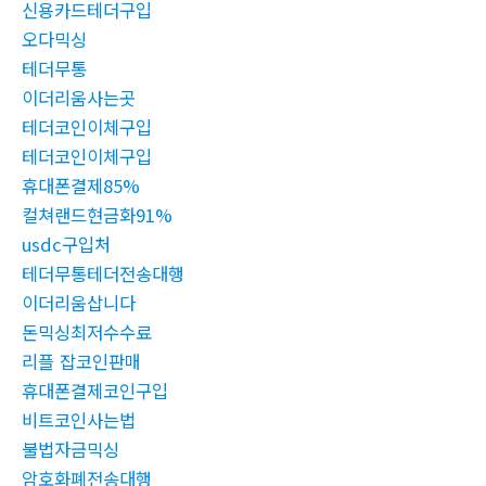
신용카드테더구입
오다믹싱
테더무통
이더리움사는곳
테더코인이체구입
테더코인이체구입
휴대폰결제85%
컬쳐랜드현금화91%
usdc구입처
테더무통테더전송대행
이더리움삽니다
돈믹싱최저수수료
리플 잡코인판매
휴대폰결제코인구입
비트코인사는법
불법자금믹싱
암호화폐전송대행