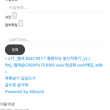
사진
첨부파일
«
s7T_텔레:BSECRET7 몸캠피싱 발신자찾기_y1J
f9Q_텔레@CASHFILTER365 usdc현금화 usdt매입_e4B
»
목록보기
답글쓰기
글수정
글삭제
Powered by KBoard
이용약관