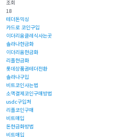
조회
18
테더돈믹싱
카드로 코인구입
이더리움클레식사는곳
솔라나현금화
이더리움현금화
리플현금화
롯데상품권테더전환
솔라나구입
비트코인사는법
소액결제코인구매방법
usdc구입처
리플코인구매
비트매입
돈현금화방법
비트매입