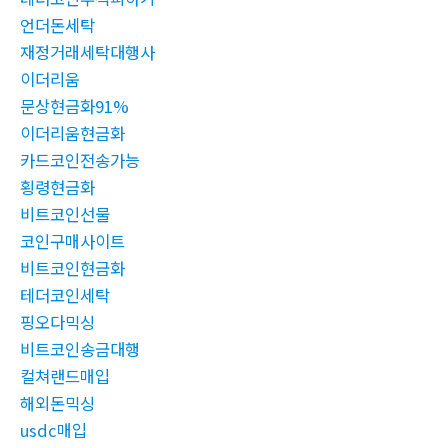
언더돈세탁
재정거래세탁대행사
이더리움
문상현금화91%
이더리움현금화
카드코인전송가능
횡령현금화
비트코인선물
코인구매사이트
비트코인현금화
테더코인세탁
핑오다믹싱
비트코인송금대행
컬쳐랜드매입
해외돈믹싱
usdc매입