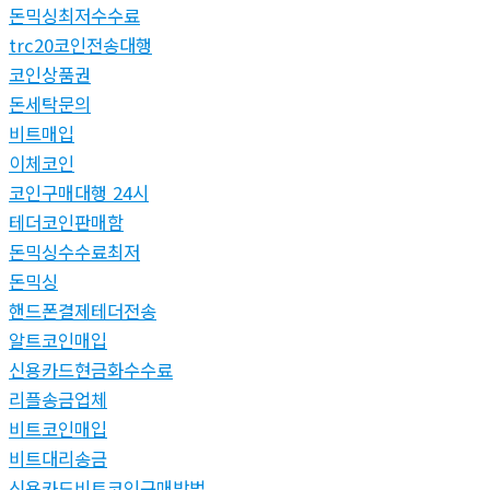
돈믹싱최저수수료
trc20코인전송대행
코인상품권
돈세탁문의
비트매입
이체코인
코인구매대행 24시
테더코인판매함
돈믹싱수수료최저
돈믹싱
핸드폰결제테더전송
알트코인매입
신용카드현금화수수료
리플송금업체
비트코인매입
비트대리송금
신용카드비트코인구매방법