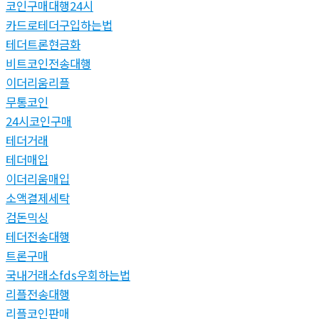
코인구매대행24시
카드로테더구입하는법
테더트론현금화
비트코인전송대행
이더리움리플
무통코인
24시코인구매
테더거래
테더매입
이더리움매입
소액결제세탁
검돈믹싱
테더전송대행
트론구매
국내거래소fds우회하는법
리플전송대행
리플코인판매