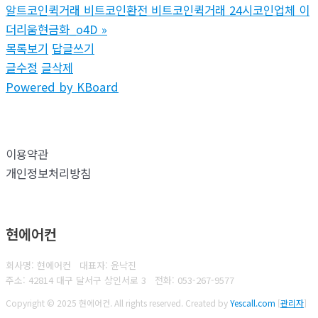
알트코인퀵거래 비트코인환전 비트코인퀵거래 24시코인업체 이
더리움현금화_o4D
»
목록보기
답글쓰기
글수정
글삭제
Powered by KBoard
이용약관
개인정보처리방침
현에어컨
회사명: 현에어컨 대표자: 윤낙진
주소: 42814 대구 달서구 상인서로 3
전화:
053-267-9577
Copyright © 2025 현에어컨. All rights reserved.
Created by
Yescall.com
[
관리자
]