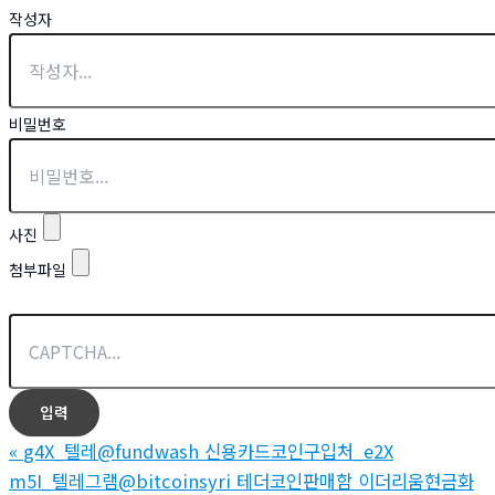
작성자
비밀번호
사진
첨부파일
«
g4X_텔레@fundwash 신용카드코인구입처_e2X
m5I_텔레그램@bitcoinsyri 테더코인판매함 이더리움현금화