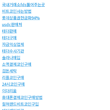
국내거래소fds뚫어주는곳
비트코인사는방법
롯데상품권현금화94%
usdc판매처
테더판매
테더구매
자금믹싱업체
테더수사기관
솔라나매입
소액결제코인구매
검돈세탁
리플코인구매
24시코인구매
이더리움
휴대폰결제코인구매방법
컬쳐랜드비트코인구입