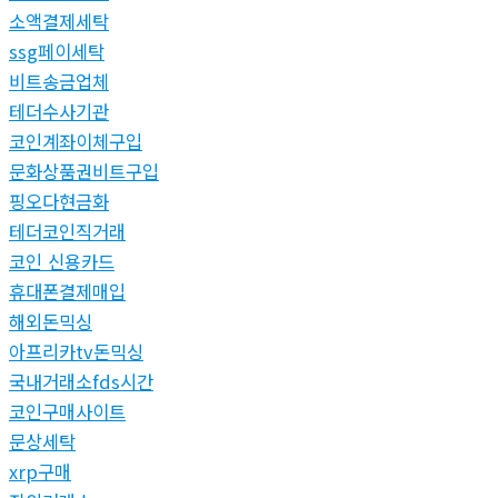
소액결제세탁
ssg페이세탁
비트송금업체
테더수사기관
코인계좌이체구입
문화상품권비트구입
핑오다현금화
테더코인직거래
코인 신용카드
휴대폰결제매입
해외돈믹싱
아프리카tv돈믹싱
국내거래소fds시간
코인구매사이트
문상세탁
xrp구매