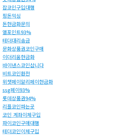
잡코인구입대행
핑돈믹싱
돈현금화문의
엘포인트93%
테더대리송금
문화상품권코인구매
이더리움현금화
바이낸스코인삽니다
비트코인환전
위챗페이알리페이현금화
ssg페이93%
롯데상품권94%
리플코인파는곳
코인 계좌이체구입
파이코인구매대행
테더코인이체구입