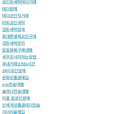
코인돈세탁테더거래
테더판매
테더코인직거래
비트코인세탁
검돈세탁업체
휴대폰결제코인구매
검돈세탁문의
암호화폐구매대행
세무조사피하는방법
국내거래소fds시간
24시코인업체
문화상품권매입
xrp전송대행
솔라나전송대행
리플 잡코인판매
신세계상품권테더전송
이더리움매입