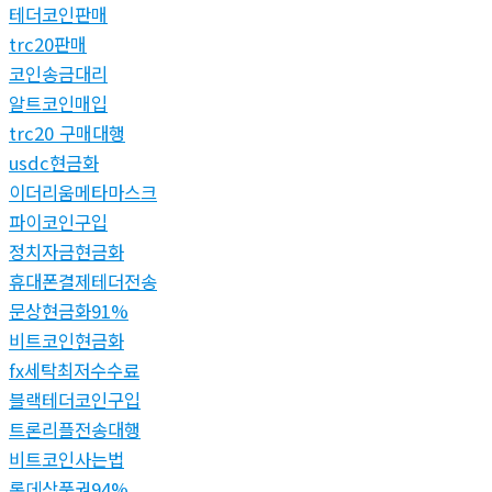
테더코인판매
trc20판매
코인송금대리
알트코인매입
trc20 구매대행
usdc현금화
이더리움메타마스크
파이코인구입
정치자금현금화
휴대폰결제테더전송
문상현금화91%
비트코인현금화
fx세탁최저수수료
블랙테더코인구입
트론리플전송대행
비트코인사는법
롯데상품권94%