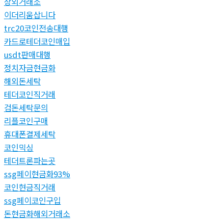
장외거래소
이더리움삽니다
trc20코인전송대행
카드로테더코인매입
usdt판매대행
정치자금현금화
해외돈세탁
테더코인직거래
검돈세탁문의
리플코인구매
휴대폰결제세탁
코인믹싱
테더트론파는곳
ssg페이현금화93%
코인현금직거래
ssg페이코인구입
돈현금화해외거래소