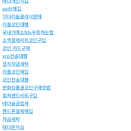
테더개인지갑
usdt매입
이더리움클레식판매
리플코인대행
국내거래소fds우회하는법
소액결제비트코인구입
코인 카드구매
xrp전송대행
정치자금세탁
리플코인매입
코인전송대행
문화상품권코인구매방법
컬쳐랜드비트구입
테더송금업체
핸드폰결제매입
자금세탁
테더돈믹싱