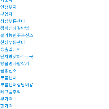
살인청부자
청부업자
안성심부름센터
몸캠피싱해결방법
후불가능한곳흥신소
인천심부름센터
유흥출입내역
도난차량찾아주는곳
행방불명사람찾기
후불흥신소
심부름센터
심부름센터상담비용
텔레그램추적
청부가격
밀항가격