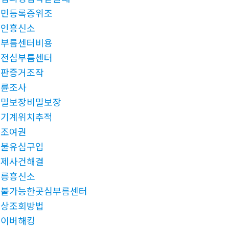
주민등록증위조
용인흥신소
심부름센터비용
대전심부름센터
재판증거조작
불륜조사
비밀보장비밀보장
공기계위치추적
위조여권
선불유심구입
미제사건해결
강릉흥신소
후불가능한곳심부름센터
신상조회방법
네이버해킹