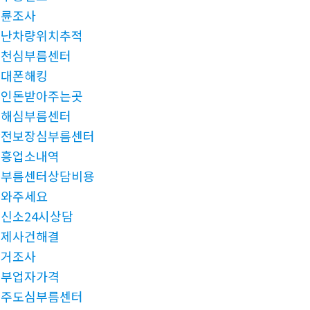
불륜조사
도난차량위치추적
춘천심부름센터
휴대폰해킹
떼인돈받아주는곳
진해심부름센터
안전보장심부름센터
유흥업소내역
심부름센터상담비용
도와주세요
신소24시상담
미제사건해결
과거조사
청부업자가격
제주도심부름센터