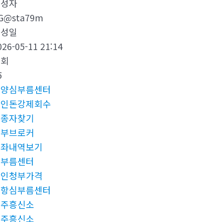
작성자
G@sta79m
작성일
026-05-11 21:14
조회
5
안양심부름센터
떼인돈강제회수
실종자찾기
청부브로커
계좌내역보기
심부름센터
살인청부가격
포항심부름센터
청주흥신소
청주흥신소