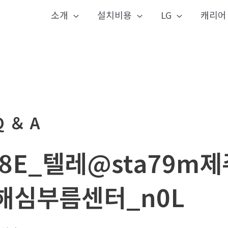
소개
설치비용
LG
캐리어
Q ＆ A
i8E_텔레@sta79m
해심부름센터_n0L