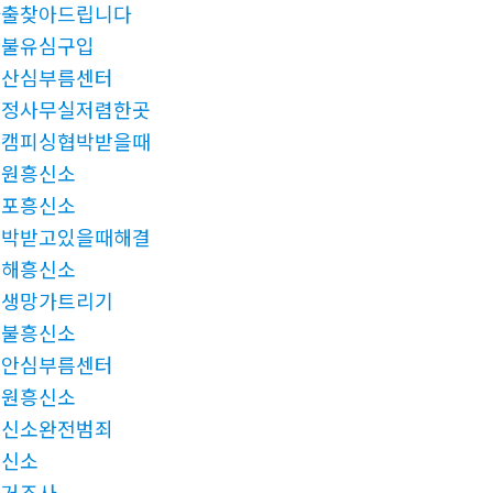
가출찾아드립니다
선불유심구입
양산심부름센터
탐정사무실저렴한곳
몸캠피싱협박받을때
수원흥신소
군포흥신소
협박받고있을때해결
진해흥신소
인생망가트리기
후불흥신소
천안심부름센터
남원흥신소
흥신소완전범죄
흥신소
과거조사