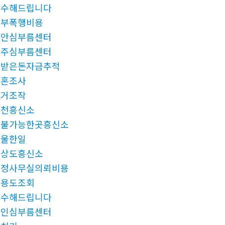
복수해드립니다
청부폭행비용
천안심부름센터
전주심부름센터
못받은돈자금추적
이혼조사
증거조작
춘천흥신소
후불가능한곳흥신소
억울한일
경상도흥신소
탐정사무실의뢰비용
신용도조회
복수해드립니다
용인심부름센터