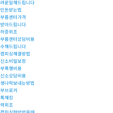
어려운일해드립니다
떼인돈받는법
심부름센터가격
돈받아드립니다
면허증위조
심부름센터상담비용
복수해드립니다
몸캠피싱해결방법
흥신소비밀보장
청부폭행비용
흥신소상담비용
인생나락보내는방법
청부브로커
카톡해킹
학력위조
몸캠피싱협박받을때