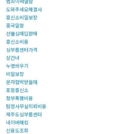
범죄이력열람
도와주세요해결사
흥신소비밀보장
중국밀항
선불심매입판매
흥신소비용
심부름센터가격
상간녀
누명씌우기
비밀보장
문자협박받을때
포항흥신소
청부폭행비용
탐정사무실의뢰비용
제주도심부름센터
네이버해킹
신용도조회