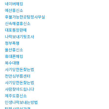
네이버해킹
예산흥신소
후불가능한곳탐정사무실
신속해결흥신소
대포통장판매
나락보내기뒷조사
청부폭행
울산흥신소
휴대폰해킹
복수대행
사기당한돈찾는법
천안심부름센터
사기당한돈찾는법
사람찾아드립니다
제주도흥신소
인생나락보내는방법
탐정사무실가격