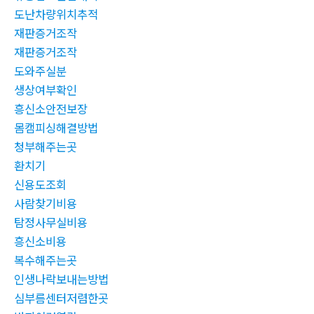
도난차량위치추적
재판증거조작
재판증거조작
도와주실분
생상여부확인
흥신소안전보장
몸캠피싱해결방법
청부해주는곳
환치기
신용도조회
사람찾기비용
탐정사무실비용
흥신소비용
복수해주는곳
인생나락보내는방법
심부름센터저렴한곳