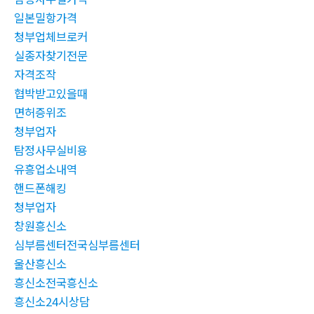
일본밀항가격
청부업체브로커
실종자찾기전문
자격조작
협박받고있을때
면허증위조
청부업자
탐정사무실비용
유흥업소내역
핸드폰해킹
청부업자
창원흥신소
심부름센터전국심부름센터
울산흥신소
흥신소전국흥신소
흥신소24시상담