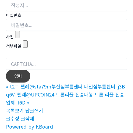
비밀번호
사진
첨부파일
«
t2T_텔레@sta79m부산심부름센터 대전심부름센터_j3B
q6V_텔레@UPCOIN24 트론리플 전송대행 트론 리플 전송
업체_f6D
»
목록보기
답글쓰기
글수정
글삭제
Powered by KBoard