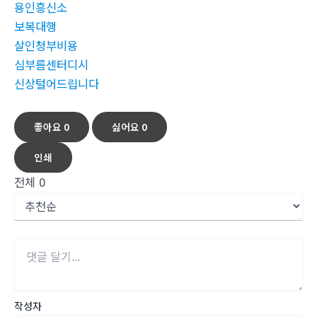
용인흥신소
보복대행
살인청부비용
심부름센터디시
신상털어드립니다
좋아요
0
싫어요
0
인쇄
전체
0
작성자