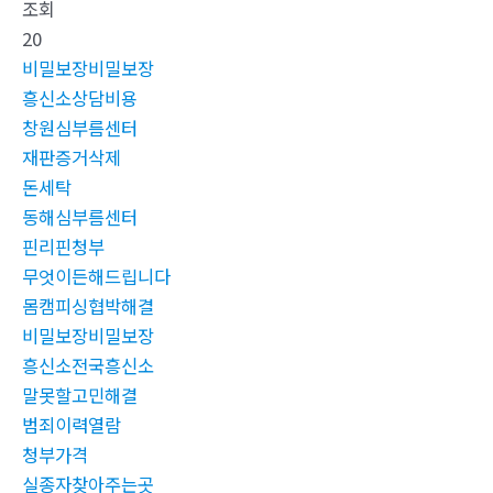
조회
20
비밀보장비밀보장
흥신소상담비용
창원심부름센터
재판증거삭제
돈세탁
동해심부름센터
핀리핀청부
무엇이든해드립니다
몸캠피싱협박해결
비밀보장비밀보장
흥신소전국흥신소
말못할고민해결
범죄이력열람
청부가격
실종자찾아주는곳