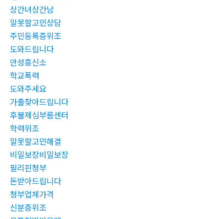
상간녀상간남
말못할고민상담
주민등록증위조
도와드립니다
안성흥신소
학교폭력
도와주세요
가출찾아드립니다
후불제심부름센터
학력위조
말못할고민해결
비밀보장비밀보장
필리핀청부
돈받아드립니다
청부업체가격
신분증위조