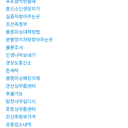
유포협박받을때
흥신소인생망치기
실종자찾아주는곳
조선족청부
몸캠피싱대처방법
운행정지차량찾아주는곳
불륜조사
인생나락보내기
경상도흥신소
돈세탁
몸캠피싱해킹삭제
안산심부름센터
후불가능
탐정사무실디시
포항심부름센터
조선족청부가격
유흥업소내역