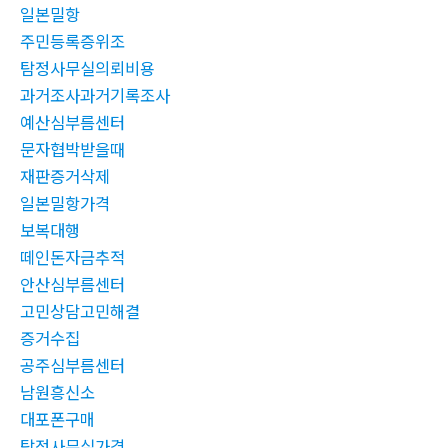
일본밀항
주민등록증위조
탐정사무실의뢰비용
과거조사과거기록조사
예산심부름센터
문자협박받을때
재판증거삭제
일본밀항가격
보복대행
떼인돈자금추적
안산심부름센터
고민상담고민해결
증거수집
공주심부름센터
남원흥신소
대포폰구매
탐정사무실가격