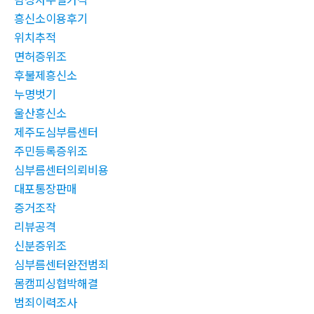
흥신소이용후기
위치추적
면허증위조
후불제흥신소
누명벗기
울산흥신소
제주도심부름센터
주민등록증위조
심부름센터의뢰비용
대포통장판매
증거조작
리뷰공격
신분증위조
심부름센터완전범죄
몸캠피싱협박해결
범죄이력조사