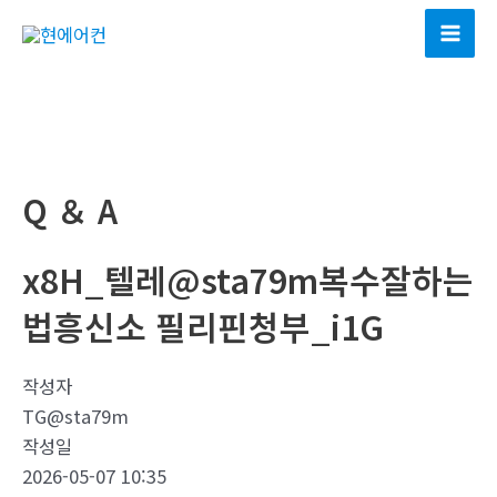
콘
텐
Mai
츠
Men
로
건
너
뛰
Q ＆ A
기
x8H_텔레@sta79m복수잘하는
법흥신소 필리핀청부_i1G
작성자
TG@sta79m
작성일
2026-05-07 10:35