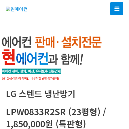
콘
텐
Mai
츠
Men
로
건
너
뛰
기
LG 스텐드 냉난방기
LPW0833R2SR (23평형) /
1,850,000원 (특판형)