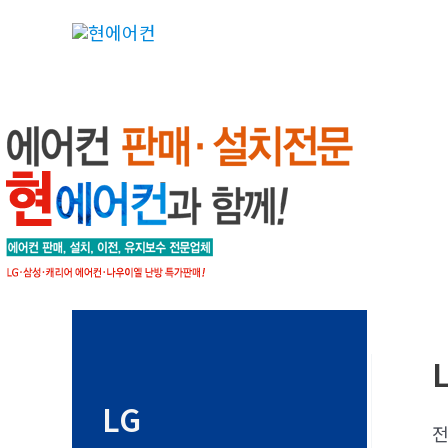
콘
텐
츠
로
건
너
뛰
기
LG
전