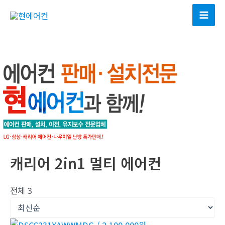
콘
텐
Mai
츠
Men
로
건
너
뛰
기
캐리어 2in1 멀티 에어컨
전체 3