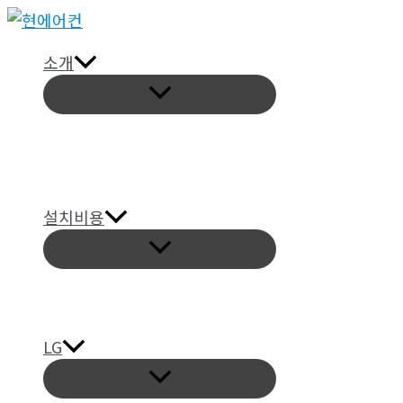
콘
텐
소개
츠
메
로
뉴
토
건
글
너
뛰
기
설치비용
메
뉴
토
글
LG
메
뉴
토