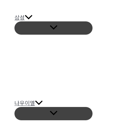
삼성
메
뉴
토
글
나우이엘
메
뉴
토
글