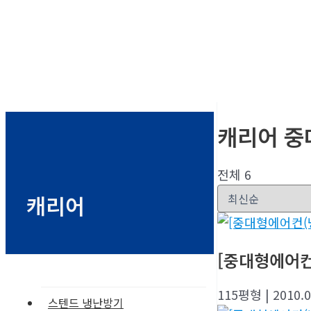
캐리어 중
전체 6
캐리어
[중대형에어컨(
115평형
| 2010.
스텐드 냉난방기