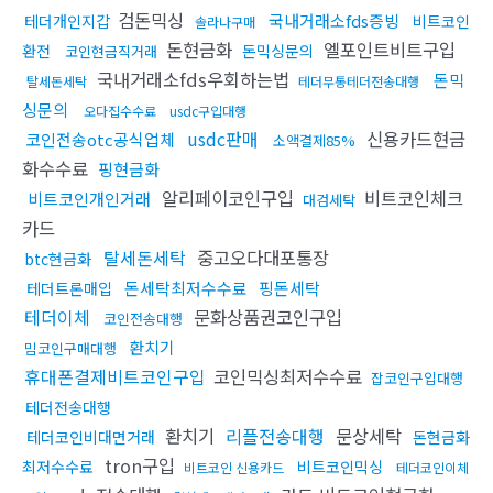
검돈믹싱
국내거래소fds증빙
테더개인지갑
비트코인
솔라나구매
돈현금화
엘포인트비트구입
환전
돈믹싱문의
코인현금직거래
국내거래소fds우회하는법
돈믹
탈세돈세탁
테더무통테더전송대행
싱문의
오다집수수료
usdc구입대행
usdc판매
신용카드현금
코인전송otc공식업체
소액결제85%
화수수료
핑현금화
알리페이코인구입
비트코인체크
비트코인개인거래
대검세탁
카드
탈세돈세탁
중고오다대포통장
btc현금화
돈세탁최저수수료
핑돈세탁
테더트론매입
테더이체
문화상품권코인구입
코인전송대행
환치기
밈코인구매대행
휴대폰결제비트코인구입
코인믹싱최저수수료
잡코인구입대행
테더전송대행
환치기
리플전송대행
문상세탁
테더코인비대면거래
돈현금화
tron구입
최저수수료
비트코인믹싱
비트코인 신용카드
테더코인이체