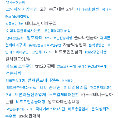
탈세돈현금화
코인해외지갑매입
코인 송금대행 24시
태더원화환전
국내거
래소fds해결방법
테더코인이체구입
리플코인판매
이더리움클레식사는곳
코인해외지갑 매입
암호화폐
솔라나현금화
휴대폰
trc20코인전송대행
언더돈현금화
자금믹싱업체
결제테더구매
돈믹싱방법
코
롯데상품권비트코인구입
비트코인현금화
코인체크카드
usdc구입대행
인 계좌이체구입
컬쳐랜드91%
trc20 판매
카드로 코인구입
알트코인구매
롯데상품권코인구매
검돈세탁
컬쳐랜드테더전송
리플전송대행
이체코인
테더 손대손
이더리움리플
엘포인트현금화93%
핸드폰결제코인
트론리플전송업체
카드로테더구입하
소액결제테더전환
구매
는법
암호화폐전송대행
비트코인송금대행
돈믹싱최저
국내거래소fds시간
비트송금업체
코인돈세탁테더거래
usdc판매처
수수료