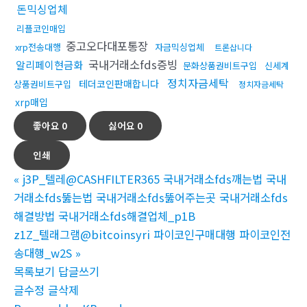
돈믹싱업체
리플코인매입
중고오다대포통장
xrp전송대행
자금믹싱업체
트론삽니다
국내거래소fds증빙
알리페이현금화
문화상품권비트구입
신세계
정치자금세탁
테더코인판매합니다
상품권비트구입
정치자금세탁
xrp매입
좋아요
0
싫어요
0
인쇄
«
j3P_텔레@CASHFILTER365 국내거래소fds깨는법 국내
거래소fds뚫는법 국내거래소fds뚫어주는곳 국내거래소fds
해결방법 국내거래소fds해결업체_p1B
z1Z_텔래그램@bitcoinsyri 파이코인구매대행 파이코인전
송대행_w2S
»
목록보기
답글쓰기
글수정
글삭제