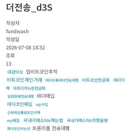
더전송_d3S
작성자
fundwash
작성일
2026-07-08 18:32
조회
13
업비트코인추적
대검믹싱
비트코인개인거래
비트코인현금화
테더이
테더무통테더전송대행
체
아프리카tv돈현금화
테더매입
암호화폐전송대행
테더코인매입
xrp구입
신세계상품권코인구매
국내거래소fds깨는법
국내거래소fds막혔을때
xrp매입
트론리플 전송대행
파이코인사는곳