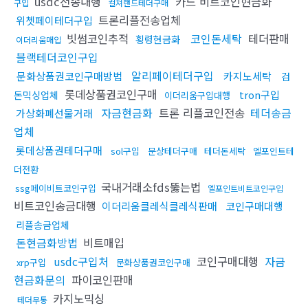
usdc전송대행
카드 비트코인현금화
구입
컬쳐랜드테더구매
트론리플전송업체
위쳇페이테더구입
빗썸코인추적
코인돈세탁
테더판매
횡령현금화
이더리움매입
블랙테더코인구입
알리페이테더구입
문화상품권코인구매방법
카지노세탁
검
롯데상품권코인구매
tron구입
돈믹싱업체
이더리움구입대행
자금현금화
트론 리플코인전송
테더송금
가상화폐선물거래
업체
롯데상품권테더구매
sol구입
문상테더구매
테더돈세탁
엘포인트테
더전환
국내거래소fds뚫는법
ssg페이비트코인구입
엘포인트비트코인구입
비트코인송금대행
이더리움클레식클레식판매
코인구매대행
리플송금업체
돈현금화방법
비트매입
usdc구입처
코인구매대행
자금
xrp구입
문화상품권코인구매
현금화문의
파이코인판매
카지노믹싱
테더무통