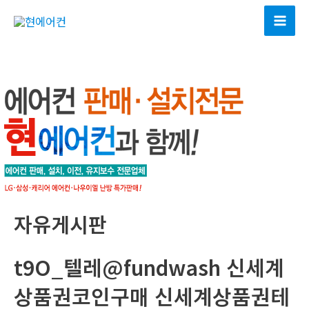
콘
텐
Mai
츠
Men
로
건
너
뛰
기
자유게시판
t9O_텔레@fundwash 신세계
상품권코인구매 신세계상품권테