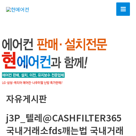
콘
텐
Mai
츠
Men
로
건
너
뛰
기
자유게시판
j3P_텔레@CASHFILTER365
국내거래소fds깨는법 국내거래