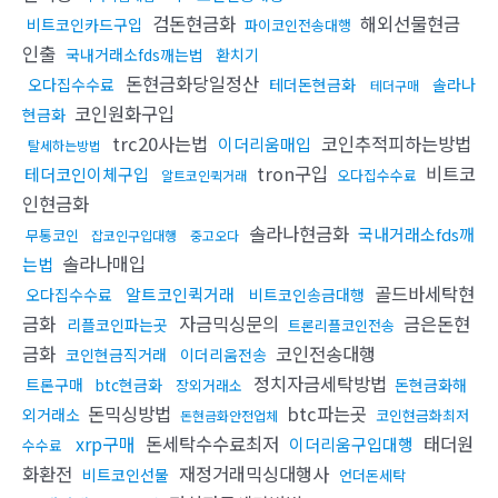
검돈현금화
해외선물현금
비트코인카드구입
파이코인전송대행
인출
국내거래소fds깨는법
환치기
돈현금화당일정산
오다집수수료
테더돈현금화
솔라나
테더구매
코인원화구입
현금화
trc20사는법
코인추적피하는방법
이더리움매입
탈세하는방법
tron구입
비트코
테더코인이체구입
오다집수수료
알트코인퀵거래
인현금화
솔라나현금화
국내거래소fds깨
무통코인
잡코인구입대행
중고오다
솔라나매입
는법
골드바세탁현
알트코인퀵거래
오다집수수료
비트코인송금대행
금화
자금믹싱문의
금은돈현
리플코인파는곳
트론리플코인전송
금화
코인전송대행
코인현금직거래
이더리움전송
정치자금세탁방법
트론구매
btc현금화
돈현금화해
장외거래소
돈믹싱방법
btc파는곳
외거래소
코인현금화최저
돈현금화안전업체
xrp구매
돈세탁수수료최저
태더원
이더리움구입대행
수수료
화환전
재정거래믹싱대행사
비트코인선물
언더돈세탁