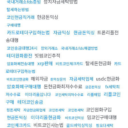
정치자금세탁방법
국내거래소fds증빙
탈세하는방법
현금돈믹싱
코인현금직거래
구매대행
카드로테더구입하는법
자금믹싱
현금돈믹싱
트론리플전
송대행
코인송금대행24시
장외거래소
국내거래소fds해결방법
테더원화환전
빗썸코인추적
xrp판매
탈세돈현금화
카드
암호화폐전송대행
비트코인체크카드
로테더구입하는법
해외자금
usdc현금화
자금세탁업체
비트코인현금화
돈믹싱문의
암호화폐구매대행
돈현금화최저수수료
fx세탁최
금은돈믹싱
리플코인
저수수료
이더리움삽니다
리플매입
코인세탁최저수수료
구매
테더코인송금
코인원화구입
핑돈세탁
자금현금화업체
코인돈세탁
코인돈세탁
이더리움현금화
밈코인구매대행
현금돈믹싱
비트코인믹싱
비트코인사는법
코인체크카드
골드바믹싱믹싱
핑오다세탁