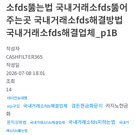
소fds뚫는법 국내거래소fds뚫어
주는곳 국내거래소fds해결방법
국내거래소fds해결업체_p1B
작성자
CASHFILTER365
작성일
2026-07-08 18:01
조회
14
테더전송대행
검돈현금화문의
카지노현금
국내거래소fds해결업체
xrp구입
화
국내거래소fds피하는법
돈믹싱방법
국내거래소fds해결업체
국내거
래소fds뚫는법