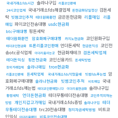
솔라나구입
국내거래소fds시간
리플코인판매
국내거래소fds해결업체
검돈세
24시코인업체
돈현금화당일정산
탁
금은돈현금화
리플매입
빗썸코인추적
리플
테더원화환전
파이코인전송대행
usdc현금화
매입
핑돈세탁
btc구매대행
코인원화구입
태더원화환전
암호화폐구매대행
카지노현금화
언더돈세탁
코인전
트론리플코인판매
현금돈믹싱
테더코인현금화
송otc공식업체
현금화재테크
검돈세탁업체
이더리움사는곳
코인신용카드
테더돈믹싱
핑돈현금화
돈세탁방법
tron현금화
솔라나매입
장외거래업체
암
돈세탁업체
국내거래소fds막혔을때
빗썸fds푸는법
리플코인판매
호화폐구매대행
빗썸코인추적
국내
솔라나현금화
비트매입
거래소fds깨는법
솔라나구입
테더코인판매합니다
이더리움현금화
언더돈현금화
테더무통테더전송대행
횡령세탁
코인추적피하는
개인지갑고가매입
국내거래소fds증빙
테더
방법
솔라나구입
무통테더전송대행
trc20전송대행
비트코
정치자금세탁방법
인믹싱
비트코인전송대행
이더리움매입