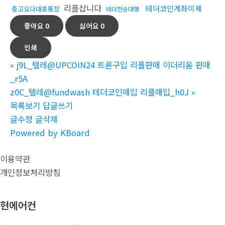
리플삽니다
테더코인계좌이체
중고오다대포통장
테더전송대행
좋아요
0
싫어요
0
인쇄
«
j9L_텔레@UPCOIN24 트론구입 리플판매 이더리움 판매
_r5A
z0C_텔레@fundwash 테더코인매입 리플매입_h0J
»
목록보기
답글쓰기
글수정
글삭제
Powered by KBoard
이용약관
개인정보처리방침
현에어컨