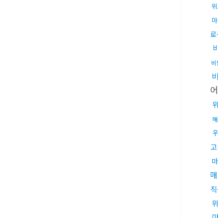
위
마
로
비
해
고
마
매
직