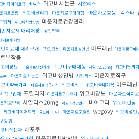
위고비사는곳
시알리스
비닉스
고비다이어트약
마운자로효능
칵스타
위고비달리기
마운자로구매대행
운자로운동
마운자로건강관리
구입처
위고비처방방법
비만치료제 대리처방
성인약국
만치료제 처방
아드레닌
비만치료제 대리구매
프로코밀
마운자로성인병
마운자로구매
어트부작용
위고비구매대행
위고비당뇨
위고비달리
마운자로안전거래
시알리스20mg
위고비성인병
마운자로직구
마운자로사는곳
시알리스
포쿠
아드레닌
위고비약국가격
위고비직구
위고비국내가격
마운자로약국가격
프릴리지
위고비당뇨
비직구업체
마운자로식이
마운자로구매후기
시알리스20mg
비아그라
위고비런닝
운자로약국
위고비건강관리
wegovy
위고비성인
위고비다이어트약
마운자로고혈압
골드비아그라
구방법
해포쿠
위고비삭센다
마운자로처방방법
마운자로약국가격
위고비구매가