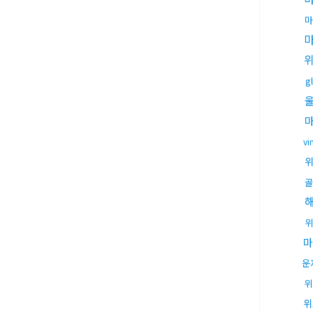
마
g
vi
골
위
마
운
위
위