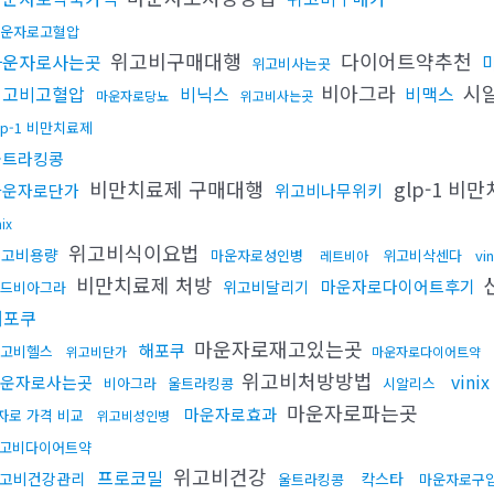
운자로고혈압
위고비구매대행
다이어트약추천
마운자로사는곳
위고비사는곳
비아그라
시알
위고비고혈압
비닉스
비맥스
마운자로당뇨
위고비사는곳
lp-1 비만치료제
울트라킹콩
비만치료제 구매대행
glp-1 비
마운자로단가
위고비나무위키
nix
위고비식이요법
위고비용량
마운자로성인병
위고비삭센다
vin
레트비아
비만치료제 처방
마운자로다이어트후기
위고비달리기
드비아그라
해포쿠
마운자로재고있는곳
해포쿠
고비헬스
위고비단가
마운자로다이어트약
위고비처방방법
vinix
운자로사는곳
비아그라
울트라킹콩
시알리스
마운자로파는곳
마운자로효과
자로 가격 비교
위고비성인병
고비다이어트약
위고비건강
프로코밀
고비건강관리
칵스타
울트라킹콩
마운자로구