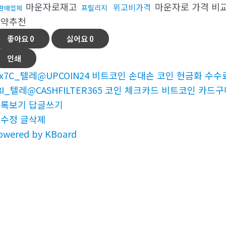
마운자로재고
마운자로 가격 비
위고비가격
프릴리지
판매업체
트약추천
좋아요
0
싫어요
0
인쇄
x7C_텔레@UPCOIN24 비트코인 손대손 코인 현금화 수수료
8I_텔레@CASHFILTER365 코인 체크카드 비트코인 카드구
목록보기
답글쓰기
글수정
글삭제
owered by KBoard