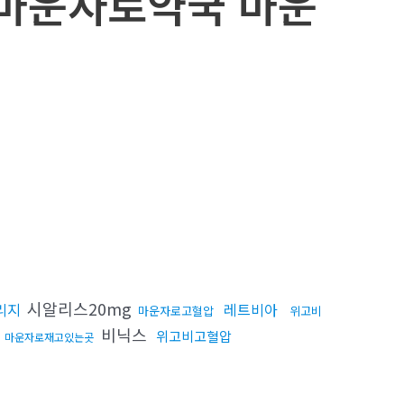
5 마운자로약국 마운
시알리스20mg
리지
레트비아
마운자로고혈압
위고비
g
비닉스
위고비고혈압
마운자로재고있는곳