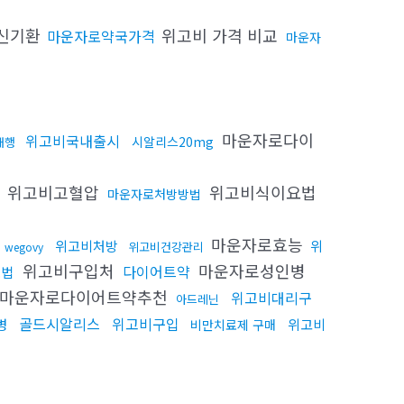
신기환
위고비 가격 비교
마운자로약국가격
마운자
마운자로다이
위고비국내출시
시알리스20mg
대행
위고비고혈압
위고비식이요법
기
마운자로처방방법
마운자로효능
위고비처방
위
위고비건강관리
wegovy
위고비구입처
마운자로성인병
다이어트약
요법
마운자로다이어트약추천
위고비대리구
아드레닌
골드시알리스
위고비구입
병
위고비
비만치료제 구매