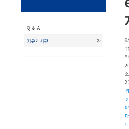
Q ＆ A
자유게시판
T
2
2
위
직
마
비