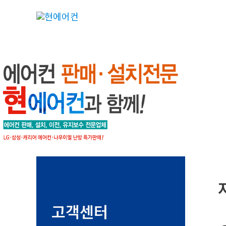
콘
텐
츠
로
건
너
뛰
기
고객센터