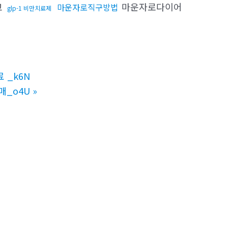
교
마운자로다이어
마운자로직구방법
glp-1 비만치료제
 _k6N
매_o4U
»