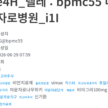
e4H_텔레 : bpmc5
자로병원_i1I
작성자
G@bpmc55
작성일
026-06-29 07:59
조회
1
위고비주사
비만치료제
vimax
프릴
칵스타
고비용량
울트라킹콩
위고비국내가격
마운자로나무위키
비아그라100m
마운자로단가
구가격
해포쿠
신기환
운자로직구
위고비주사
만치료제