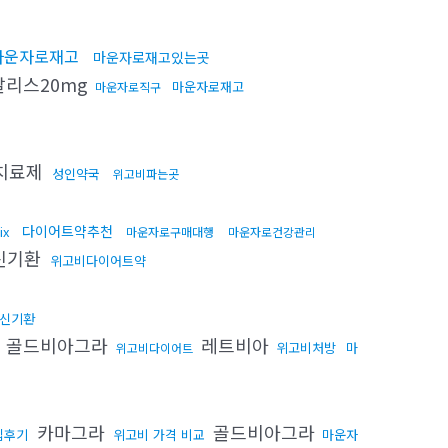
마운자로재고
마운자로재고있는곳
리스20mg
마운자로재고
마운자로직구
만치료제
성인약국
위고비파는곳
다이어트약추천
ix
마운자로구매대행
마운자로건강관리
신기환
위고비다이어트약
신기환
골드비아그라
레트비아
위고비처방
마
위고비다이어트
카마그라
골드비아그라
입후기
위고비 가격 비교
마운자